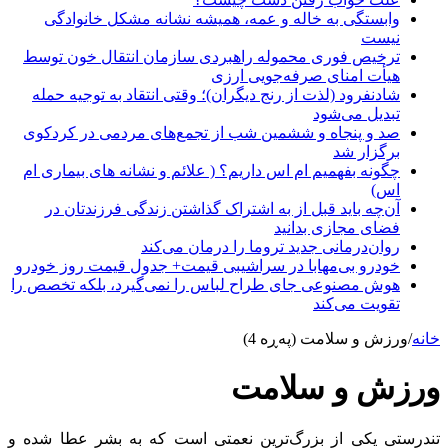
وابستگی به خاله و عمه، همیشه نشانه مشکل خانوادگی
نیست
ترخیص فوری محموله راهبردی سازمان انتقال خون توسط
هیأت امنای صرفه‌جویی ارزی
شادنفرود (لذت از رنج دیگران)؛ وقتی انتقاد به توجیه حمله
تبدیل می‌شود
صد و پنجاه‌ و ششمین شب از تجمع‌های مردمی در کردکوی
برگزار شد
چگونه بفهمیم ام اس داریم؟ ( علائم و نشانه های بیماری ام
اس)
آن‌چه باید قبل از به اشتراک گذاشتن زندگی فرزندتان در
فضای مجازی بدانید
روان‌درمانی جدید تروما را درمان می‌کند
خودرو بی‌مهابا در سراشیبی قیمت+ جدول قیمت روز خودرو
هوش مصنوعی جای طراح لباس را نمی‌گیرد، بلکه تخصص را
تقویت می‌کند
خانه
/
ورزش و سلامت (پەڕە 4)
ورزش و سلامت
تندرستی یکی از بزرگ‌ترین نعمتی است که به بشر عطا شده و