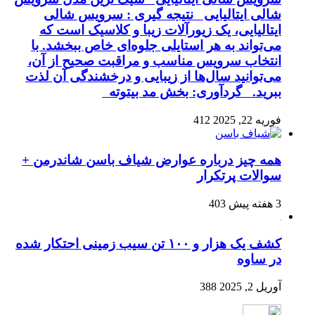
شالی ایتالیایی نتیجه گیری : سرویس شالی
ایتالیایی، یک زیورآلات زیبا و کلاسیک است که
می‌تواند به هر استایلی جلوه‌ای خاص ببخشد. با
انتخاب سرویس مناسب و مراقبت صحیح از آن،
می‌توانید سال‌ها از زیبایی و درخشندگی آن لذت
ببرید. گردآوری: بخش مد بیتوته
فوریه 22, 2025
412
همه چیز درباره عوارض شیاف باسن شاندرمن +
سوالات پرتکرار
3 هفته پیش
403
کشف یک هزار و ۱۰۰ تن سیب زمینی احتکار شده
در ساوه
آوریل 2, 2025
388