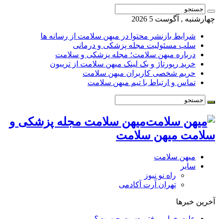
چهارشنبه , آگوست 5 2026
شرایط بازنشر محتوا در میهن سلامت از رسانه ها
سلب مسئولیت مجله پزشکی و درمانی
درباره میهن سلامت؛ مجله پزشکی و سلامت
خرید رپورتاژ و بک لینک میهن سلامت از تریبون
حریم شخصی کاربران میهن سلامت
تماس و ارتباط با تیم میهن سلامت
میهن سلامت مجله پزشکی و
سلامت میهن سلامت
میهن سلامت
سایر
راه نو نیوز
تهران آرت آکادمی
آخرین خبرها
علت خواب رفتن دست چیست؟