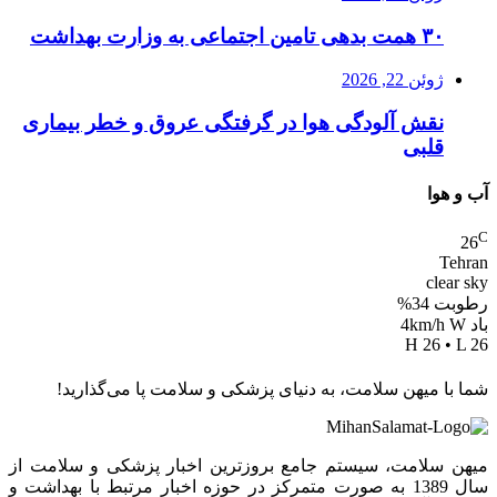
۳۰ همت بدهی تامین اجتماعی به وزارت بهداشت
ژوئن 22, 2026
نقش آلودگی هوا در گرفتگی عروق و خطر بیماری
قلبی
آب و هوا
C
26
Tehran
clear sky
رطوبت 34%
باد 4km/h W
H 26 • L 26
شما با میهن سلامت، به دنیای پزشکی و سلامت پا می‌گذارید!
میهن سلامت، سیستم جامع بروزترین اخبار پزشکی و سلامت از
سال 1389 به صورت متمرکز در حوزه اخبار مرتبط با بهداشت و