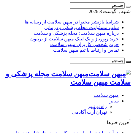
شنبه , آگوست 8 2026
شرایط بازنشر محتوا در میهن سلامت از رسانه ها
سلب مسئولیت مجله پزشکی و درمانی
درباره میهن سلامت؛ مجله پزشکی و سلامت
خرید رپورتاژ و بک لینک میهن سلامت از تریبون
حریم شخصی کاربران میهن سلامت
تماس و ارتباط با تیم میهن سلامت
میهن سلامت مجله پزشکی و
سلامت میهن سلامت
میهن سلامت
سایر
راه نو نیوز
تهران آرت آکادمی
آخرین خبرها
هرآنچه باید درباره لمینت و کامپوزیت بدانید؛ از هزینه تا