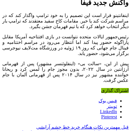
واکنش جدید فیفا
اینفانتینو قرار است این تصمیم را به خود ترامپ واگذار کند که در
مراسم شرکت کند یا خیر. مقامات کاخ سفید معتقدند که ترامپ بار
دیگر انتخاب خواهد کرد که با تیم قهرمان جشن بگیرد.
رئیس‌جمهور ایالات متحده نتوانست در بازی افتتاحیه آمریکا مقابل
پاراگوئه حضور پیدا کند اما انتظار می‌رود در مراسم اختتامیه و
فینال جام جهانی که روز ۱۹ ژوئیه در ورزشگاه مت‌لایف نیوجرسی
برگزار می‌شود، حضور یابد.
پیش از این، «سالت بی» (اینفلوئنسر مشهور) پس از قهرمانی
آرژانتین در سال ۲۰۲۲، بدون مجوز جام را لمس کرد و ریحانا
خواننده مشهور نیز در سال ۲۰۱۴ پس از قهرمانی آلمان با جام
عکس گرفت.
اشتراک گذاری
فیس بوک
توییتر
LinkedIn
Pinterest
قبل
مهمترین نکات هنگام خرید خط چشم آرایشی