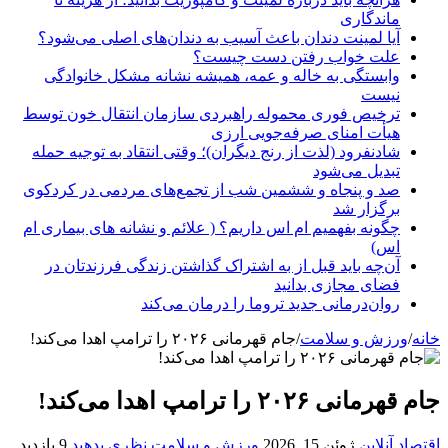
ماندگاری
آیا لمینت دندان باعث آسیب به دندان‌های اصلی می‌شود؟
علت خواب رفتن دست چیست؟
وابستگی به خاله و عمه، همیشه نشانه مشکل خانوادگی
نیست
ترخیص فوری محموله راهبردی سازمان انتقال خون توسط
هیأت امنای صرفه‌جویی ارزی
شادنفرود (لذت از رنج دیگران)؛ وقتی انتقاد به توجیه حمله
تبدیل می‌شود
صد و پنجاه‌ و ششمین شب از تجمع‌های مردمی در کردکوی
برگزار شد
چگونه بفهمیم ام اس داریم؟ ( علائم و نشانه های بیماری ام
اس)
آن‌چه باید قبل از به اشتراک گذاشتن زندگی فرزندتان در
فضای مجازی بدانید
روان‌درمانی جدید تروما را درمان می‌کند
خانه
/
ورزش و سلامت
/
جام قهرمانی ۲۰۲۶ را ترامپ اهدا می‌کند!
جام قهرمانی ۲۰۲۶ را ترامپ اهدا می‌کند!
اقتصاد آنلاین
ژوئن 15, 2026
ورزش و سلامت
نظری بدهید
9 بازدید