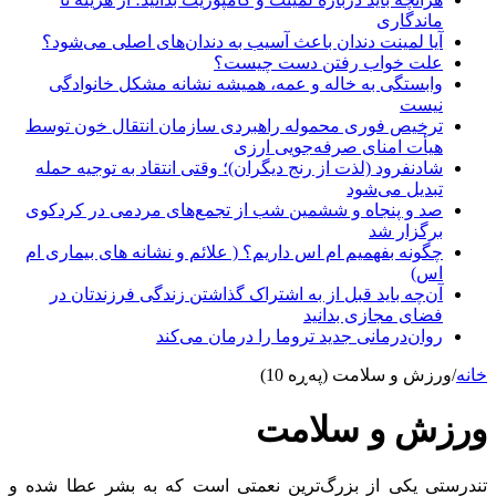
ماندگاری
آیا لمینت دندان باعث آسیب به دندان‌های اصلی می‌شود؟
علت خواب رفتن دست چیست؟
وابستگی به خاله و عمه، همیشه نشانه مشکل خانوادگی
نیست
ترخیص فوری محموله راهبردی سازمان انتقال خون توسط
هیأت امنای صرفه‌جویی ارزی
شادنفرود (لذت از رنج دیگران)؛ وقتی انتقاد به توجیه حمله
تبدیل می‌شود
صد و پنجاه‌ و ششمین شب از تجمع‌های مردمی در کردکوی
برگزار شد
چگونه بفهمیم ام اس داریم؟ ( علائم و نشانه های بیماری ام
اس)
آن‌چه باید قبل از به اشتراک گذاشتن زندگی فرزندتان در
فضای مجازی بدانید
روان‌درمانی جدید تروما را درمان می‌کند
خانه
/
ورزش و سلامت (پەڕە 10)
ورزش و سلامت
تندرستی یکی از بزرگ‌ترین نعمتی است که به بشر عطا شده و