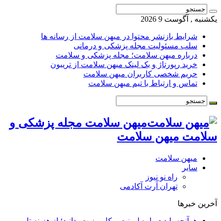
یکشنبه , آگوست 9 2026
شرایط بازنشر محتوا در میهن سلامت از رسانه ها
سلب مسئولیت مجله پزشکی و درمانی
درباره میهن سلامت؛ مجله پزشکی و سلامت
خرید رپورتاژ و بک لینک میهن سلامت از تریبون
حریم شخصی کاربران میهن سلامت
تماس و ارتباط با تیم میهن سلامت
میهن سلامت مجله پزشکی و
سلامت میهن سلامت
میهن سلامت
سایر
راه نو نیوز
تهران آرت آکادمی
آخرین خبرها
هرآنچه باید درباره لمینت و کامپوزیت بدانید؛ از هزینه تا