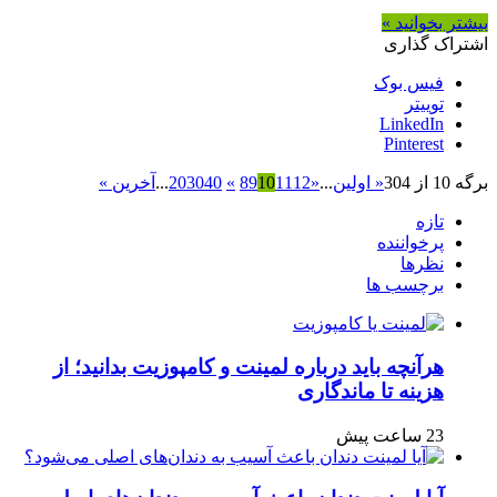
بیشتر بخوانید »
اشتراک گذاری
فیس بوک
توییتر
LinkedIn
Pinterest
برگه 10 از 304
« اولین
...
«
12
11
10
9
8
»
40
30
20
...
آخرین »
تازه
پرخواننده
نظرها
برچسب ها
هرآنچه باید درباره لمینت و کامپوزیت بدانید؛ از
هزینه تا ماندگاری
23 ساعت پیش