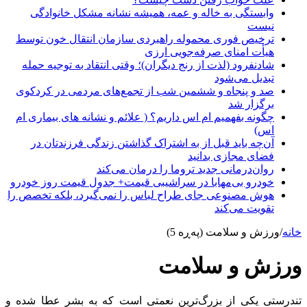
وابستگی به خاله و عمه، همیشه نشانه مشکل خانوادگی
نیست
ترخیص فوری محموله راهبردی سازمان انتقال خون توسط
هیأت امنای صرفه‌جویی ارزی
شادنفرود (لذت از رنج دیگران)؛ وقتی انتقاد به توجیه حمله
تبدیل می‌شود
صد و پنجاه‌ و ششمین شب از تجمع‌های مردمی در کردکوی
برگزار شد
چگونه بفهمیم ام اس داریم؟ ( علائم و نشانه های بیماری ام
اس)
آن‌چه باید قبل از به اشتراک گذاشتن زندگی فرزندتان در
فضای مجازی بدانید
روان‌درمانی جدید تروما را درمان می‌کند
خودرو بی‌مهابا در سراشیبی قیمت+ جدول قیمت روز خودرو
هوش مصنوعی جای طراح لباس را نمی‌گیرد، بلکه تخصص را
تقویت می‌کند
خانه
/
ورزش و سلامت (پەڕە 5)
ورزش و سلامت
تندرستی یکی از بزرگ‌ترین نعمتی است که به بشر عطا شده و