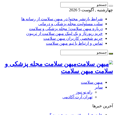
چهارشنبه , آگوست 5 2026
شرایط بازنشر محتوا در میهن سلامت از رسانه ها
سلب مسئولیت مجله پزشکی و درمانی
درباره میهن سلامت؛ مجله پزشکی و سلامت
خرید رپورتاژ و بک لینک میهن سلامت از تریبون
حریم شخصی کاربران میهن سلامت
تماس و ارتباط با تیم میهن سلامت
میهن سلامت مجله پزشکی و
سلامت میهن سلامت
میهن سلامت
سایر
راه نو نیوز
تهران آرت آکادمی
آخرین خبرها
علت خواب رفتن دست چیست؟