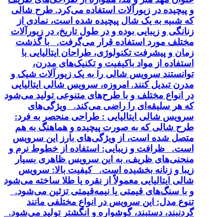
و پیچیده در زیورآلات استفاده می‌کرد. طرح شالی
که شبیه به یک شال پیچیده شده است، نمادی از
زنانگی و زیبایی بوده و در طول تاریخ، در زیورآلات
مختلف مورد استفاده قرار می‌گرفت. با گذشت
زمان و پیشرفت تکنولوژی، طراحان ایتالیایی با
استفاده از مواد باکیفیت و تکنیک‌های مدرن،
توانستند سرویس شالی را به یک زیورآلات شیک و
مدرن تبدیل کنند. امروزه، سرویس شالی ایتالیایی
در انواع مختلف و با طرح‌های متنوعی تولید می‌شود
که هر سلیقه‌ای را راضی می‌کند. ویژگی‌های
سرویس شالی ایتالیایی : طراحی منحصر به فرد:
طرح شالی که به صورت پیچیده و هماهنگ به هم
متصل شده است، از ویژگی‌های بارز این سرویس
است. ظرافت و زیبایی: استفاده از خطوط نرم و
منحنی‌های ظریف، به این سرویس ظاهری بسیار
زیبا و زنانه بخشیده است. کیفیت بالا: سرویس
شالی ایتالیایی معمولاً از نقره یا طلا ساخته می‌شود
و با سنگ‌های قیمتی یا نیمه‌قیمتی تزئین می‌شود.
تنوع مدل: این سرویس در انواع مختلفی مانند
گردنبند، دستبند، گوشواره و انگشتر تولید می‌شود.