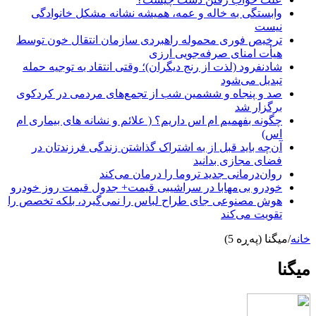
وابستگی به خاله و عمه، همیشه نشانه مشکل خانوادگی
نیست
ترخیص فوری محموله راهبردی سازمان انتقال خون توسط
هیأت امنای صرفه‌جویی ارزی
شادنفرود (لذت از رنج دیگران)؛ وقتی انتقاد به توجیه حمله
تبدیل می‌شود
صد و پنجاه‌ و ششمین شب از تجمع‌های مردمی در کردکوی
برگزار شد
چگونه بفهمیم ام اس داریم؟ ( علائم و نشانه های بیماری ام
اس)
آن‌چه باید قبل از به اشتراک گذاشتن زندگی فرزندتان در
فضای مجازی بدانید
روان‌درمانی جدید تروما را درمان می‌کند
خودرو بی‌مهابا در سراشیبی قیمت+ جدول قیمت روز خودرو
هوش مصنوعی جای طراح لباس را نمی‌گیرد، بلکه تخصص را
تقویت می‌کند
خانه
/
میگنا (پەڕە 5)
میگنا