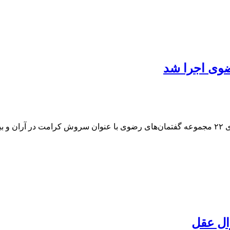
اد.
ال عقل