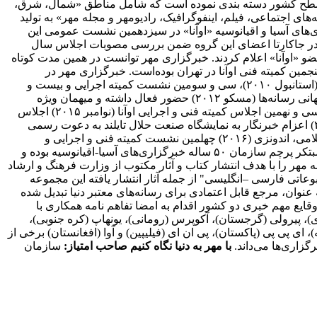
در تمامی استان‌ها، اخبار استانی را در ۵ گروه منطقه‌ای در سطح کشور دسته بندی نموده است که شامل مناطق «شمال، شرق،
ی اجتماعی، فیلم، اینفوگرافیک، رادیومهر و مجله مهر» به تولید
۲۰۰۷ به عنوان چهلمین عضو رسمی اتحادیه خبرگزاری‌های آسیا و اقیانوسیه «اوآنا» در سیزدهمین نشست عمومی این
یه پذیرفته شد. بعد از برگزاری بیست و نهمین نشست کمیته اجرایی اتحادیه خبرگزاری‌های آسیا و اقیانوسیه آذر ماه سال ۱۳۸۶ (۲۰۰۷) در جاکارتا اعضای این گروه ضمن بررسی مصوبات اجلاس سال
ن عضو «اوآنا» اعلام کردند. خبرگزاری مهر توانست در همین مدت کوتاه
و یکمین نشست کمیته اجرایی و بیست و پنجمین کمیته فنی اوآنا در تهران بوده‌است. خبرگزاری مهر در
کنفرانس‌های مهم بین‌لمللی همچون: المپیک رسانه‌ها (چین ۲۰۰۹)، نشست سران اوآنا (کره جنوبی ۲۰۱۰)، چهاردهمین مجمع عمومی "اوآنا" (استانبول ۲۰۱۰)، سی و سومین نشست کمیته اجرایی و بیست و
هفتمین نشست گروه فنی خبری اوآنا (مغولستان، اولانباتور ۲۰۱۱)، جشن پنجاهمین سال تأسیس اوآنا (بانکوک، تایلند ۲۰۱۲) دومین اجلاس جهانی رسانه‌ها (مسکو ۲۰۱۲) حضور فعال داشته و میهمان ویژه
سومین کنگره جهانی خبرگزاری‌ها (بوینس آیرس، آرژانتین ۲۰۱۰) بوده است. سی و هشتمین اجلاس کمیته فنی و اجرایی اوآنا (فوریه ۲۰۱۵) سی و نهمین اجلاس کمیته فنی و اجرایی اوآنا (نوامبر ۲۰۱۵) اجلاس
جهانی اقتصادی قزاقستان (۲۰۱۶) اجلاس جهانی رسانه‌ای اقتصادی سن پترزبورگ، روسیه (۲۰۱۶) اجلاس رسانه‌ای جاده ابریشم چین (۲۰۱۶) اعزام خبرنگار به نمایشگاه صنعت حلال تایلند به دعوت رسمی
دولت تایلند (۲۰۱۶) اعزام خبرنگار به دوره آموزشی خبرگزاری اسپوتنیک روسیه به دعوت رسمی خبرگزاری (۲۰۱۶) کنفرانس رسانه‌های اسلامی، اندونزی (۲۰۱۶) چهلمین نشست کمیته فنی و اجرایی و
شانزدهمین اجلاس مجمع عمومی اوآنا، آذربایجان (نوامبر ۲۰۱۶) پنجمین کنگره جهانی خبرگزاری‌ها، آذربایجان (نوامبر ۲۰۱۶) این خبرگزاری مبتکر پرچم سازمان ۵۰ ساله خبرگزاری‌های آسیا-اقیانوسیه بوده و
۲۰۱ بوده است. انتشارات رسانه مهر خبرگزاری مهر در سال ۱۳۹۰ مجوز انتشارات رسانه مهر را با هدف انتشار کتاب و آثار مکتوب از وزارت فرهنگ و ارشاد
تی فارسی –انگلیسی" از جمله آثار انتشار یافته این مجموعه
(فارسی، عربی، انگلیسی، ترکی، اردو، کردی) به عنوان، مرجع قابل اعتمادی برای رسانه‌های معتبر دنیا تبدیل شده
وقایع مهم خبری دو کشور اقدام به امضا تفاهم نامه همکاری با
لزی)، پیرولی (گرجستان)، آکوپرس (رومانی)، یونهاپ (کره جنوبی)،
یه)، ای پی پی (پاکستان)، پی ان ای (فیلیپین) و آوا (افغانستان) برخی از
گزاری‌ها می‌داند.
با مهر به دنیا نگاه کنیم
صاحب امتیاز:
سازمان