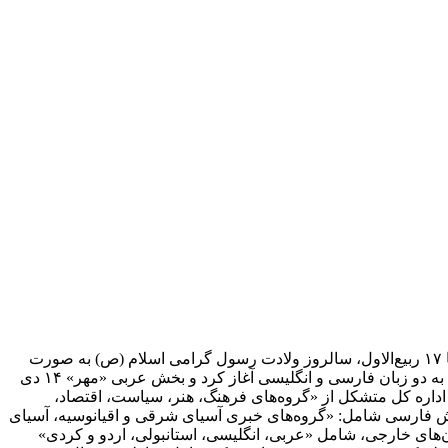
خبرگزاری مهر (MNA) از هجدهم اسفندماه سال ۸۱ فعالیت آزمایشی خود را آغاز کرده و پس از آن در ۲۹ اردیبهشت ماه سال ۸۲. متقارن با ۱۷ ربیع‌الاول، سالروز ولادت رسول گرامی اسلام (ص) به صورت
آزمایشی بر روی شبکه اینترنت قرار گرفت. این خبرگزاری سوم تیرماه سال ۱۳۸۲ همزمان با روز اطلاع رسانی دینی فعالیت رسمی خود را به دو زبان فارسی و انگلیسی آغاز کرد و بخش عربی «مهر» ۱۴ دی
اداره کل متشکل از «گروه‌های فرهنگ، هنر، سیاست، اقتصاد،
خش فارسی شامل: «گروه‌های خبری آسیای شرقی و اقیانوسیه، آسیای
ان‌های خارجی، شامل «عربی، انگلیسی، استانبولی، اردو و کردی»