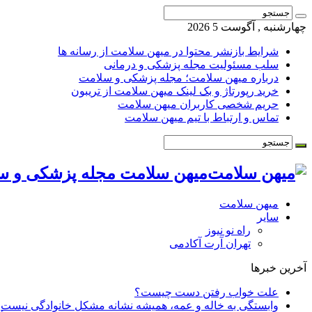
چهارشنبه , آگوست 5 2026
شرایط بازنشر محتوا در میهن سلامت از رسانه ها
سلب مسئولیت مجله پزشکی و درمانی
درباره میهن سلامت؛ مجله پزشکی و سلامت
خرید رپورتاژ و بک لینک میهن سلامت از تریبون
حریم شخصی کاربران میهن سلامت
تماس و ارتباط با تیم میهن سلامت
میهن سلامت مجله پزشکی و س
میهن سلامت
سایر
راه نو نیوز
تهران آرت آکادمی
آخرین خبرها
علت خواب رفتن دست چیست؟
وابستگی به خاله و عمه، همیشه نشانه مشکل خانوادگی نیست