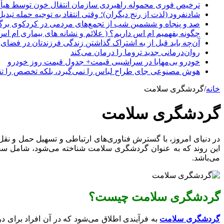
ترخیص فوری محموله راهبردی سازمان انتقال خون توسط هیأ
شادنفرود (لذت از رنج دیگران)؛ وقتی انتقاد به توجیه حمله تبدی
صد و پنجاه‌ و ششمین شب از تجمع‌های مردمی در کردکوی برگ
چگونه بفهمیم ام اس داریم؟ ( علائم و نشانه های بیماری ام اس
آن‌چه باید قبل از به اشتراک گذاشتن زندگی فرزندتان در فضای 
روان‌درمانی جدید تروما را درمان می‌کند
خودرو بی‌مهابا در سراشیبی قیمت+ جدول قیمت روز خودرو
هوش مصنوعی جای طراح لباس را نمی‌گیرد، بلکه تخصص را تق
خانه
/
گردشگری سلامت
گردشگری سلامت
در دنیای امروز، با گسترش فناوری‌های ارتباطی و تسهیل حمل و نقل
این روند که به عنوان گردشگری سلامت شناخته می‌شود، شامل سفرهای 
می‌باشد.
گردشگری سلامت چیست؟
گردشگری سلامت
به فرآیندی اطلاق می‌شود که در آن افراد برای د