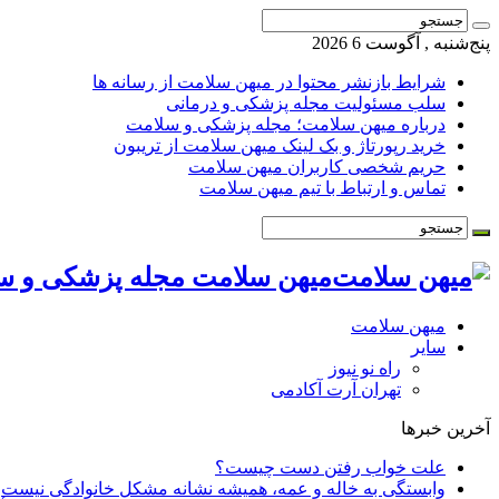
پنج‌شنبه , آگوست 6 2026
شرایط بازنشر محتوا در میهن سلامت از رسانه ها
سلب مسئولیت مجله پزشکی و درمانی
درباره میهن سلامت؛ مجله پزشکی و سلامت
خرید رپورتاژ و بک لینک میهن سلامت از تریبون
حریم شخصی کاربران میهن سلامت
تماس و ارتباط با تیم میهن سلامت
میهن سلامت مجله پزشکی و س
میهن سلامت
سایر
راه نو نیوز
تهران آرت آکادمی
آخرین خبرها
علت خواب رفتن دست چیست؟
وابستگی به خاله و عمه، همیشه نشانه مشکل خانوادگی نیست