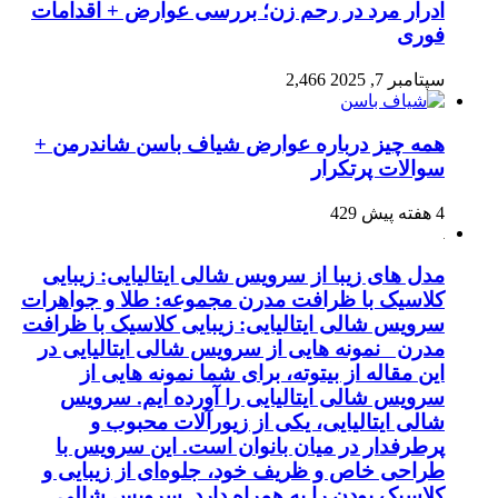
ادرار مرد در رحم زن؛ بررسی عوارض + اقدامات
فوری
سپتامبر 7, 2025
2,466
همه چیز درباره عوارض شیاف باسن شاندرمن +
سوالات پرتکرار
4 هفته پیش
429
مدل های زیبا از سرویس شالی ایتالیایی: زیبایی
کلاسیک با ظرافت مدرن مجموعه: طلا و جواهرات
سرویس شالی ایتالیایی: زیبایی کلاسیک با ظرافت
مدرن نمونه هایی از سرویس شالی ایتالیایی در
این مقاله از بیتوته، برای شما نمونه هایی از
سرویس شالی ایتالیایی را آورده ایم. سرویس
شالی ایتالیایی، یکی از زیورآلات محبوب و
پرطرفدار در میان بانوان است. این سرویس با
طراحی خاص و ظریف خود، جلوه‌ای از زیبایی و
کلاسیک بودن را به همراه دارد. سرویس شالی