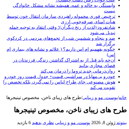
وابستگی به خاله و عمه، همیشه نشانه مشکل خانوادگی
نیست
ترخیص فوری محموله راهبردی سازمان انتقال خون توسط
هیأت امنای صرفه‌جویی ارزی
شادنفرود (لذت از رنج دیگران)؛ وقتی انتقاد به توجیه حمله
تبدیل می‌شود
صد و پنجاه‌ و ششمین شب از تجمع‌های مردمی در کردکوی
برگزار شد
چگونه بفهمیم ام اس داریم؟ ( علائم و نشانه های بیماری ام
اس)
آن‌چه باید قبل از به اشتراک گذاشتن زندگی فرزندتان در
فضای مجازی بدانید
روان‌درمانی جدید تروما را درمان می‌کند
خودرو بی‌مهابا در سراشیبی قیمت+ جدول قیمت روز خودرو
هوش مصنوعی جای طراح لباس را نمی‌گیرد، بلکه تخصص را
تقویت می‌کند
خانه
/
پوست، مو و زیبایی
/
طرح های زیبای ناخن، مخصوص تینیجرها
طرح های زیبای ناخن، مخصوص تینیجرها
بیتوته
ژوئن 8, 2026
پوست، مو و زیبایی
نظری بدهید
6 بازدید