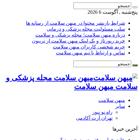
پنج‌شنبه , آگوست 6 2026
شرایط بازنشر محتوا در میهن سلامت از رسانه ها
سلب مسئولیت مجله پزشکی و درمانی
درباره میهن سلامت؛ مجله پزشکی و سلامت
خرید رپورتاژ و بک لینک میهن سلامت از تریبون
حریم شخصی کاربران میهن سلامت
تماس و ارتباط با تیم میهن سلامت
میهن سلامت مجله پزشکی و
سلامت میهن سلامت
میهن سلامت
سایر
راه نو نیوز
تهران آرت آکادمی
آخرین خبرها
علت خواب رفتن دست چیست؟