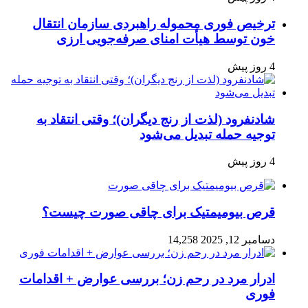
ترخیص فوری محموله راهبردی سازمان انتقال
خون توسط هیأت امنای صرفه‌جویی ارزی
4 روز پیش
شادنفرود (لذت از رنج دیگران)؛ وقتی انتقاد به
توجیه حمله تبدیل می‌شود
4 روز پیش
قرص بیومیمتیک برای چاقی صورت چیست؟
دسامبر 12, 2025
14,258
ادرار مرد در رحم زن؛ بررسی عوارض + اقدامات
فوری