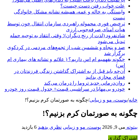
علت خواب رفتن دست چیست؟
وابستگی به خاله و عمه، همیشه نشانه مشکل خانوادگی
نیست
ترخیص فوری محموله راهبردی سازمان انتقال خون توسط
هیأت امنای صرفه‌جویی ارزی
شادنفرود (لذت از رنج دیگران)؛ وقتی انتقاد به توجیه حمله
تبدیل می‌شود
صد و پنجاه‌ و ششمین شب از تجمع‌های مردمی در کردکوی
برگزار شد
چگونه بفهمیم ام اس داریم؟ ( علائم و نشانه های بیماری ام
اس)
آن‌چه باید قبل از به اشتراک گذاشتن زندگی فرزندتان در
فضای مجازی بدانید
روان‌درمانی جدید تروما را درمان می‌کند
خودرو بی‌مهابا در سراشیبی قیمت+ جدول قیمت روز خودرو
خانه
/
پوست، مو و زیبایی
/
چگونه به صورتمان کرم بزنیم؟!
چگونه به صورتمان کرم بزنیم؟!
بیتوته
می 9, 2026
پوست، مو و زیبایی
نظری بدهید
6 بازدید
اشتراک گذاری