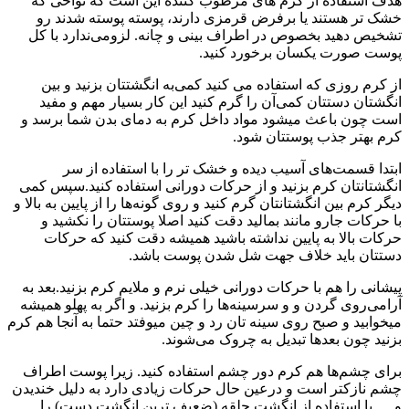
هدف استفاده از کرم های مرطوب کننده این است که نواحی که
خشک تر هستند یا برفرض قرمزی دارند، پوسته پوسته شدند رو
تشخیص دهید بخصوص در اطراف بینی و چانه. لزومی‌ندارد با کل
پوست صورت یکسان برخورد کنید.
از کرم روزی که استفاده می کنید کمی‌به انگشتتان بزنید و بین
انگشتان دستتان کمی‌آن را گرم کنید این کار بسیار مهم و مفید
است چون باعث میشود مواد داخل کرم به دمای بدن شما برسد و
کرم بهتر جذب پوستتان شود.
ابتدا قسمت‌های آسیب دیده و خشک تر را با استفاده از سر
انگشتانتان کرم بزنید و از حرکات دورانی استفاده کنید.سپس کمی‌
دیگر کرم بین انگشتانتان گرم کنید و روی گونه‌ها را از پایین به بالا و
با حرکات جارو مانند بمالید دقت کنید اصلا پوستتان را نکشید و
حرکات بالا به پایین نداشته باشید همیشه دقت کنید که حرکات
دستتان باید خلاف جهت شل شدن پوست باشد.
پیشانی را هم با حرکات دورانی خیلی نرم و ملایم کرم بزنید.بعد به
آرامی‌روی گردن و و سرسینه‌ها را کرم بزنید. و اگر به پهلو همیشه
میخوابید و صبح روی سینه تان رد و چین میوفتد حتما به آنجا هم کرم
بزنید چون بعدها تبدیل به چروک می‌شوند.
برای چشم‌ها هم کرم دور چشم استفاده کنید. زیرا پوست اطراف
چشم نازکتر است و درعین حال حرکات زیادی دارد به دلیل خندیدن
و .. . با استفاده از انگشت حلقه (ضعیف ترین انگشت دست) را