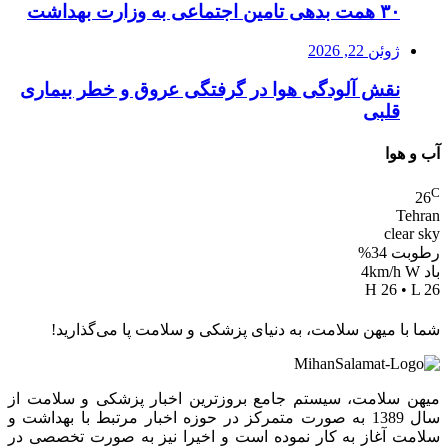
۳۰ همت بدهی تامین اجتماعی به وزارت بهداشت
ژوئن 22, 2026
نقش آلودگی هوا در گرفتگی عروق و خطر بیماری
قلبی
آب و هوا
C
26
Tehran
clear sky
رطوبت 34%
باد 4km/h W
H 26 • L 26
شما با میهن سلامت، به دنیای پزشکی و سلامت پا می‌گذارید!
میهن سلامت، سیستم جامع بروزترین اخبار پزشکی و سلامت از
سال 1389 به صورت متمرکز در حوزه اخبار مرتبط با بهداشت و
سلامت آغاز به کار نموده است و اخیرا نیز به صورت تخصصی در