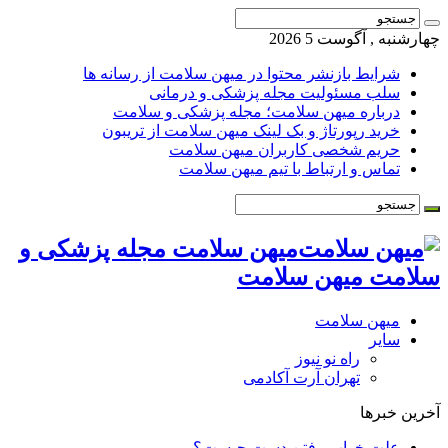
چهارشنبه , آگوست 5 2026
شرایط بازنشر محتوا در میهن سلامت از رسانه ها
سلب مسئولیت مجله پزشکی و درمانی
درباره میهن سلامت؛ مجله پزشکی و سلامت
خرید رپورتاژ و بک لینک میهن سلامت از تریبون
حریم شخصی کاربران میهن سلامت
تماس و ارتباط با تیم میهن سلامت
میهن سلامت مجله پزشکی و
سلامت میهن سلامت
میهن سلامت
سایر
راه نو نیوز
تهران آرت آکادمی
آخرین خبرها
علت خواب رفتن دست چیست؟