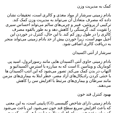
کمک به مدیریت وزن
بادام زمینی سرشار از مواد مغذی و کالری است، تحقیقات نشان
داده که مصرف متعادل آن می‌تواند به مدیریت وزن کمک کند.
ترکیبی از پروتئین، فیبر و چربی‌های سالم می‌تواند احساس سیری
را تقویت کند، گرسنگی را کاهش دهد و به طور بالقوه مصرف
کالری را در طول روز کم کند. با این حال، کنترل در خوردن این
آجیل مهم است، زیرا خوردن بیش از حد بادام زمینی می‌تواند منجر
به دریافت کالری اضافی شود.
سرشار از آنتی اکسیدان
بادام زمینی حاوی آنتی اکسیدان هایی مانند رسوراترول، اسید پی
کوماریک و ویتامین E است که به مبارزه با استرس اکسیداتیو و
‌التهاب در بدن کمک می‌کند. تصور می‌شود که این آنتب اکسیدان ها
با خنثی کردن رادیکال‌های آزاد مضر، خطر ابتلا به بیماری‌های مزمن
مانند سرطان و بیماری‌های مرتبط با افزایش سن را کاهش
می‌دهند.
بهبود کنترل قند خون
بادام زمینی دارای شاخص گلیسمی (GI) پایینی است، به این معنی
که باعث افزایش سریع سطح قند خون نمی‌شود. این باعث می‌شود
که میان وعده خوبی برای افراد مبتلا به دیابت یا هر کسی که سعی