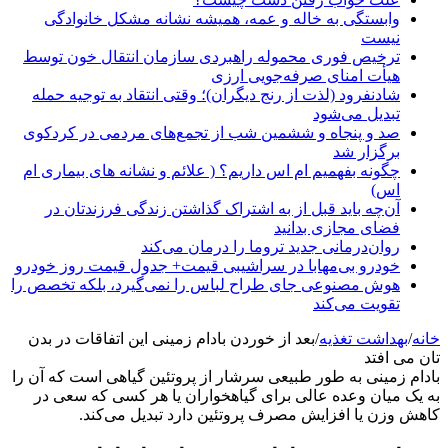
وابستگی به خاله و عمه، همیشه نشانه مشکل خانوادگی
نیست
ترخیص فوری محموله راهبردی سازمان انتقال خون توسط
هیأت امنای صرفه‌جویی ارزی
شادنفرود (لذت از رنج دیگران)؛ وقتی انتقاد به توجیه حمله
تبدیل می‌شود
صد و پنجاه‌ و ششمین شب از تجمع‌های مردمی در کردکوی
برگزار شد
چگونه بفهمیم ام اس داریم؟ ( علائم و نشانه های بیماری ام
اس)
آن‌چه باید قبل از به اشتراک گذاشتن زندگی فرزندتان در
فضای مجازی بدانید
روان‌درمانی جدید تروما را درمان می‌کند
خودرو بی‌مهابا در سراشیبی قیمت+ جدول قیمت روز خودرو
هوش مصنوعی جای طراح لباس را نمی‌گیرد، بلکه تخصص را
تقویت می‌کند
خانه
/
بهداشت تغذیه
/
بعد از خوردن بادام زمینی این اتفاقات در بدن
تان می افتد
بادام زمینی به طور طبیعی سرشار از پروتئین گیاهی است که آن را
به یک میان وعده عالی برای گیاهخواران یا هر کسی که سعی در
کاهش وزن یا افزایش مصرف پروتئین دارد تبدیل می‌کند.