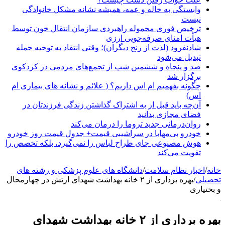
وابستگی به خاله و عمه، همیشه نشانه مشکل خانوادگی
نیست
ترخیص فوری محموله راهبردی سازمان انتقال خون توسط
هیأت امنای صرفه‌جویی ارزی
شادنفرود (لذت از رنج دیگران)؛ وقتی انتقاد به توجیه حمله
تبدیل می‌شود
صد و پنجاه‌ و ششمین شب از تجمع‌های مردمی در کردکوی
برگزار شد
چگونه بفهمیم ام اس داریم؟ ( علائم و نشانه های بیماری ام
اس)
آن‌چه باید قبل از به اشتراک گذاشتن زندگی فرزندتان در
فضای مجازی بدانید
روان‌درمانی جدید تروما را درمان می‌کند
خودرو بی‌مهابا در سراشیبی قیمت+ جدول قیمت روز خودرو
هوش مصنوعی جای طراح لباس را نمی‌گیرد، بلکه تخصص را
تقویت می‌کند
خانه
/
اخبار نظام سلامت
/
دانشگاه های علوم پزشکی و رشته های
تحصیلی
/
بهره ‌برداری از ۲ خانه بهداشت شهدای ارتش در چهارمحال
و بختیاری
بهره ‌برداری از ۲ خانه بهداشت شهدای