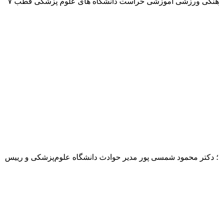
وبدا؛ معاون فرهنگی و امور دانشجویی دانشگاه علوم‌پزشکی چهارمحال و بختیاری نتایج نخستین روز از ششمین دوره مسابقات جشنواره فرهنگی ورزشی آموزشی حراست دانشگاه های علوم پزشکی قطب ۷
ردگان صبح امروز با کمک نیروهای فوریت اورژانس۱۱۵، پنجمین نوزاد خود را به دنیا آورد. ‎به گزارش وبدا؛ دکتر محمود شمسی پور مدیر حوادث دانشگاه علوم‌پزشکی و رییس