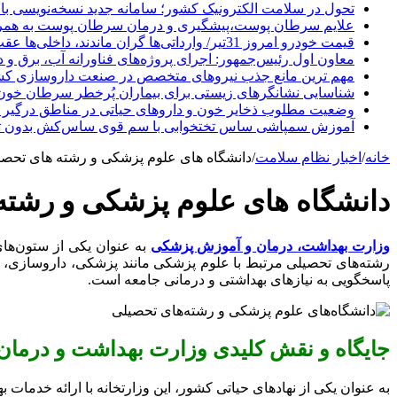
تحول در سلامت الکترونیک کشور؛ سامانه جدید نسخه‌نویسی با 
علایم سرطان پوست،پیشگیری و درمان سرطان پوست به هم
قیمت خودرو امروز 31تیر/ وارداتی‌ها گران ماندند، داخلی‌ها عقب نشستند+ جدول
معاون اول رئیس‌جمهور: اجرای پروژه‌های فناورانه آب، برق و 
مهم ترین مانع جذب نیروهای متخصص در صنعت داروسازی ک
شناسایی نشانگرهای زیستی برای بیماران پُرخطر سرطان خون
وضعیت مطلوب ذخایر خون و داروهای حیاتی در مناطق درگیر 
آموزش سمپاشی ساس تختخوابی با سم قوی ساس‌کش بدون تخ
خانه
/
اخبار نظام سلامت
/
دانشگاه های علوم پزشکی و رشته های تحصی
دانشگاه های علوم پزشکی و رشته
وزارت بهداشت، درمان و آموزش پزشکی
به عنوان یکی از ستون‌های 
رشته‌های تحصیلی مرتبط با علوم پزشکی مانند پزشکی، داروسازی، د
پاسخگویی به نیازهای بهداشتی و درمانی جامعه است.
جایگاه و نقش کلیدی وزارت بهداشت و درمان
به عنوان یکی از نهادهای حیاتی کشور، این وزارتخانه با ارائه خدمات