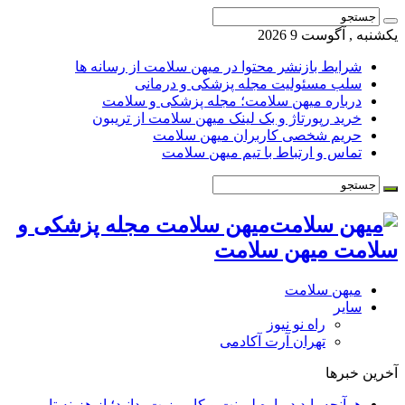
یکشنبه , آگوست 9 2026
شرایط بازنشر محتوا در میهن سلامت از رسانه ها
سلب مسئولیت مجله پزشکی و درمانی
درباره میهن سلامت؛ مجله پزشکی و سلامت
خرید رپورتاژ و بک لینک میهن سلامت از تریبون
حریم شخصی کاربران میهن سلامت
تماس و ارتباط با تیم میهن سلامت
میهن سلامت مجله پزشکی و
سلامت میهن سلامت
میهن سلامت
سایر
راه نو نیوز
تهران آرت آکادمی
آخرین خبرها
هرآنچه باید درباره لمینت و کامپوزیت بدانید؛ از هزینه تا