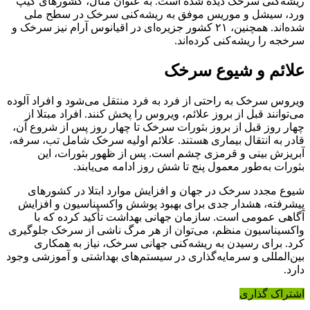
ریشه‌کنی سرخک دیده شده است. به عنوان مثال، کشورهای کیپ
ورد، سیشل و موریس موفق به ریشه‌کنی سرخک در سطح ملی
شده‌اند. همچنین، ۲۱ کشور جزیره‌ای در اقیانوس آرام نیز سرخک و
سرخجه را ریشه‌کنی کرده‌اند.
علائم و شیوع سرخک
ویروس سرخک به راحتی از فرد به فرد منتقل می‌شود و افراد آلوده
می‌توانند قبل از بروز علائم، ویروس را پخش کنند. افراد مبتلا از
چهار روز قبل از بروز بثورات سرخک تا چهار روز پس از شروع آن،
قادر به انتقال بیماری هستند. علائم اولیه سرخک شامل تب، سرفه،
آبریزش بینی و قرمزی چشم است. پس از ظهور بثورات، این
بثورات به‌طور معمول پنج تا شش روز ادامه می‌یابند.
شیوع مجدد سرخک در جهان و افزایش موارد ابتلا در کشورهای
پیشرفته، هشدار جدی برای بهبود پوشش واکسیناسیون و افزایش
آگاهی عمومی است. سازمان جهانی بهداشت تأکید کرده که با
واکسیناسیون منظم، می‌توان از هر مرگ ناشی از سرخک جلوگیری
کرد. برای رسیدن به ریشه‌کنی جهانی سرخک، نیاز به همکاری
بین‌المللی و سرمایه‌گذاری در سیستم‌های بهداشتی و آموزشی وجود
دارد.
اشتراک گذاری