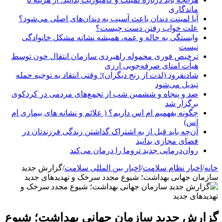
ماندگاری
آیا لمینت دندان باعث آسیب به دندان‌های اصلی می‌شود؟
علت خواب رفتن دست چیست؟
وابستگی به خاله و عمه، همیشه نشانه مشکل خانوادگی
نیست
ترخیص فوری محموله راهبردی سازمان انتقال خون توسط
هیأت امنای صرفه‌جویی ارزی
شادنفرود (لذت از رنج دیگران)؛ وقتی انتقاد به توجیه حمله
تبدیل می‌شود
صد و پنجاه‌ و ششمین شب از تجمع‌های مردمی در کردکوی
برگزار شد
چگونه بفهمیم ام اس داریم؟ ( علائم و نشانه های بیماری ام
اس)
آن‌چه باید قبل از به اشتراک گذاشتن زندگی فرزندتان در
فضای مجازی بدانید
روان‌درمانی جدید تروما را درمان می‌کند
خانه
/
اخبار نظام سلامت
/
اخبار بین المللی سلامت
/
گزارش جدید
سازمان جهانی بهداشت؛ شیوع مجدد سرخک و تهدیدهای جدید
گزارش جدید سازمان جهانی بهداشت؛ شیوع