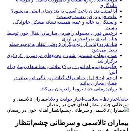
ماندگاری
آیا لمینت دندان باعث آسیب به دندان‌های اصلی می‌شود؟
علت خواب رفتن دست چیست؟
وابستگی به خاله و عمه، همیشه نشانه مشکل خانوادگی
نیست
ترخیص فوری محموله راهبردی سازمان انتقال خون توسط
هیأت امنای صرفه‌جویی ارزی
شادنفرود (لذت از رنج دیگران)؛ وقتی انتقاد به توجیه حمله
تبدیل می‌شود
صد و پنجاه‌ و ششمین شب از تجمع‌های مردمی در کردکوی
برگزار شد
چگونه بفهمیم ام اس داریم؟ ( علائم و نشانه های بیماری ام
اس)
آن‌چه باید قبل از به اشتراک گذاشتن زندگی فرزندتان در
فضای مجازی بدانید
روان‌درمانی جدید تروما را درمان می‌کند
خانه
/
اخبار نظام سلامت
/
اخبار حوادث و بلایا
/
بیماران تالاسمی و
سرطانی چشم‌انتظار اهدای خون در رمضان
بیماران تالاسمی و سرطانی چشم‌انتظار
اهدای خون در رمضان