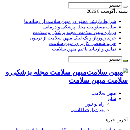
شنبه , آگوست 8 2026
شرایط بازنشر محتوا در میهن سلامت از رسانه ها
سلب مسئولیت مجله پزشکی و درمانی
درباره میهن سلامت؛ مجله پزشکی و سلامت
خرید رپورتاژ و بک لینک میهن سلامت از تریبون
حریم شخصی کاربران میهن سلامت
تماس و ارتباط با تیم میهن سلامت
میهن سلامت مجله پزشکی و
سلامت میهن سلامت
میهن سلامت
سایر
راه نو نیوز
تهران آرت آکادمی
آخرین خبرها
هرآنچه باید درباره لمینت و کامپوزیت بدانید؛ از هزینه تا