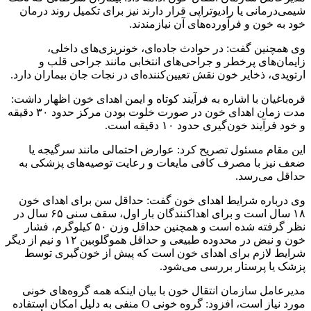
شیمی‌درمانی یا رادیوتراپی قرار دارند نیز برای تکمیل روند درمان
خود به خون و فرآورده‌های آن نیازمندند.
وی همچنین گفت: در حوادث جاده‌ای، خونریزی‌های داخلی،
زایمان‌های پرخطر و جراحی‌های انتخابی مانند جراحی قلب و
ارتوپدی، ذخایر خون نقش تعیین‌کننده‌ای در نجات جان بیماران دارد.
قره‌باغیان با اشاره به فرآیند کوتاه و ایمن اهدای خون اظهار داشت:
مدت زمان اهدای خون در صورت خلوت بودن مرکز حدود ۳۰ دقیقه
و خود فرآیند خون‌گیری حدود ۱۰ دقیقه است.
این مقام مسئول تصریح کرد: عوارض احتمالی مانند سرگیجه یا
ضعف نیز با مصرف کافی مایعات و رعایت توصیه‌های پزشکی به
حداقل می‌رسد.
وی درباره شرایط اهدای خون گفت: حداقل سن برای اهدای خون
۱۸ سال است و برای اهداکنندگان بار اول، سقف سنی ۶۵ سال در
نظر گرفته شده است و همچنین حداقل وزن ۵۰ کیلوگرم، فشار
خون و نبض در محدوده طبیعی و حداقل هموگلوبین ۱۲ و نیم از دیگر
شرایط لازم برای اهدای خون است که پیش از خون‌گیری توسط
پزشک یا پرستار بررسی می‌شود.
مدیرعامل سازمان انتقال خون با بیان اینکه همه گروه‌های خونی
مورد نیاز است، افزود: گروه خونی O منفی به دلیل امکان استفاده