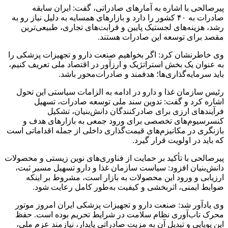
پیرصالحی با اشاره به آمارهای صادراتی، گفت: ایران سابقه
صادرات به ۴۰ کشور را دارد و بازارهای همسایه به دلیل نیاز رو به
رشد، هزینه‌های لجستیک پایین و قرابت‌های تجاری، طبیعی‌ترین
مقصد برای توسعه این صادرات هستند.
وی خاطرنشان کرد: اگر بخواهیم صنعت دارو و تجهیزات پزشکی را
به‌ عنوان یک بخش استراتژیک و ارزآور در اقتصاد ملی تعریف کنیم،
باید سرمایه‌گذاری‌ها؛ هدفمند و صادرات‌محور باشد.
رئیس سازمان غذا و دارو در ادامه به الزامات سیاستی این تحول
اشاره کرد و گفت: تدوین سند ملی توسعه صادرات، تسهیل
فرآیندهای ارزی برای صادرکنندگان دانش‌بنیان، تشکیل
کنسرسیوم‌های تخصصی برای ورود جمعی به بازارهای هدف و
بازنگری در مکانیزم‌های قیمت‌گذاری داخلی از جمله اقداماتی است
که باید در اولویت قرار گیرد.
پیرصالحی با تأکید بر حمایت از فناوری‌های نوین زیستی و محصولات
دانش‌بنیان افزود: سیاست سازمان غذا و دارو تسهیل مسیر ثبت،
ارزیابی و ورود این محصولات به بازار است، مشروط بر اینکه
ضوابط ایمنی، اثربخشی و کیفیت به‌طور کامل رعایت شود.
وی یادآور شد: صنعت دارو و تجهیزات پزشکی ایران امروز موتور
محرک تاب‌آوری نظام سلامت در شرایط تحریم بوده است. حفظ
این پویایی و تبدیل آن به مزیت صادراتی پایدار، نیازمند عزم ملی،