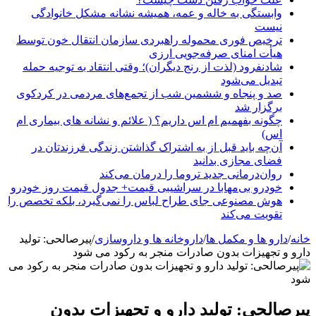
وابستگی به خاله و عمه، همیشه نشانه مشکل خانوادگی
نیست
ترخیص فوری محموله راهبردی سازمان انتقال خون توسط
هیأت امنای صرفه‌جویی ارزی
شادنفرود (لذت از رنج دیگران)؛ وقتی انتقاد به توجیه حمله
تبدیل می‌شود
صد و پنجاه‌ و ششمین شب از تجمع‌های مردمی در کردکوی
برگزار شد
چگونه بفهمیم ام اس داریم؟ ( علائم و نشانه های بیماری ام
اس)
آن‌چه باید قبل از به اشتراک گذاشتن زندگی فرزندتان در
فضای مجازی بدانید
روان‌درمانی جدید تروما را درمان می‌کند
خودرو بی‌مهابا در سراشیبی قیمت+ جدول قیمت روز خودرو
هوش مصنوعی جای طراح لباس را نمی‌گیرد، بلکه تخصص را
تقویت می‌کند
خانه
/
دارو ها و مکمل ها
/
داروخانه ها و داروسازی
/
پیرصالحی: تولید
دارو و تجهیزات بدون صادرات منجر به رکود می شود
پیرصالحی: تولید دارو و تجهیزات بدون