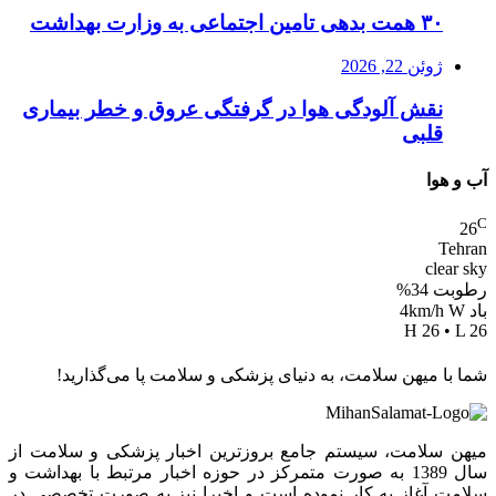
۳۰ همت بدهی تامین اجتماعی به وزارت بهداشت
ژوئن 22, 2026
نقش آلودگی هوا در گرفتگی عروق و خطر بیماری
قلبی
آب و هوا
C
26
Tehran
clear sky
رطوبت 34%
باد 4km/h W
H 26 • L 26
شما با میهن سلامت، به دنیای پزشکی و سلامت پا می‌گذارید!
میهن سلامت، سیستم جامع بروزترین اخبار پزشکی و سلامت از
سال 1389 به صورت متمرکز در حوزه اخبار مرتبط با بهداشت و
سلامت آغاز به کار نموده است و اخیرا نیز به صورت تخصصی در