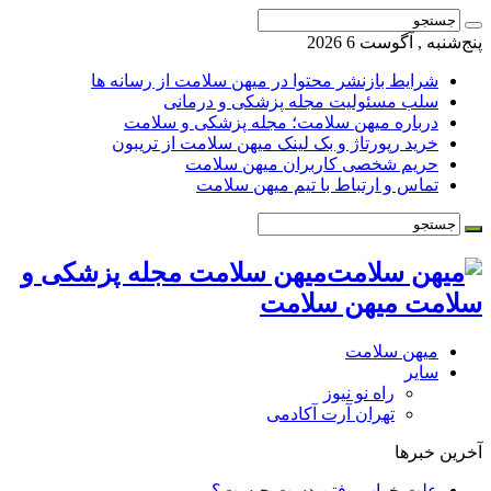
پنج‌شنبه , آگوست 6 2026
شرایط بازنشر محتوا در میهن سلامت از رسانه ها
سلب مسئولیت مجله پزشکی و درمانی
درباره میهن سلامت؛ مجله پزشکی و سلامت
خرید رپورتاژ و بک لینک میهن سلامت از تریبون
حریم شخصی کاربران میهن سلامت
تماس و ارتباط با تیم میهن سلامت
میهن سلامت مجله پزشکی و
سلامت میهن سلامت
میهن سلامت
سایر
راه نو نیوز
تهران آرت آکادمی
آخرین خبرها
علت خواب رفتن دست چیست؟