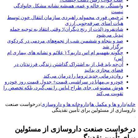
وابستگی به خاله و عمه، همیشه نشانه مشکل خانوادگی
نیست
ترخیص فوری محموله راهبردی سازمان انتقال خون توسط
هیأت امنای صرفه‌جویی ارزی
شادنفرود (لذت از رنج دیگران)؛ وقتی انتقاد به توجیه حمله
تبدیل می‌شود
صد و پنجاه‌ و ششمین شب از تجمع‌های مردمی در کردکوی
برگزار شد
چگونه بفهمیم ام اس داریم؟ ( علائم و نشانه های بیماری ام
اس)
آن‌چه باید قبل از به اشتراک گذاشتن زندگی فرزندتان در
فضای مجازی بدانید
روان‌درمانی جدید تروما را درمان می‌کند
خودرو بی‌مهابا در سراشیبی قیمت+ جدول قیمت روز خودرو
هوش مصنوعی جای طراح لباس را نمی‌گیرد، بلکه تخصص را
تقویت می‌کند
خانه
/
دارو ها و مکمل ها
/
داروخانه ها و داروسازی
/
درخواست صنعت
داروسازی از مسئولین برای تأمین نقدینگی
درخواست صنعت داروسازی از مسئولین
برای تأمین نقدینگی