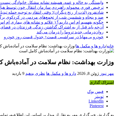
وابستگی به خاله و عمه، همیشه نشانه مشکل خانوادگی نیست
ترخیص فوری محموله راهبردی سازمان انتقال خون توسط هیأ
شادنفرود (لذت از رنج دیگران)؛ وقتی انتقاد به توجیه حمله تبدی
صد و پنجاه‌ و ششمین شب از تجمع‌های مردمی در کردکوی برگ
چگونه بفهمیم ام اس داریم؟ ( علائم و نشانه های بیماری ام اس
آن‌چه باید قبل از به اشتراک گذاشتن زندگی فرزندتان در فضای 
روان‌درمانی جدید تروما را درمان می‌کند
خودرو بی‌مهابا در سراشیبی قیمت+ جدول قیمت روز خودرو
خانه
/
دارو ها و مکمل ها
/
وزارت بهداشت: نظام سلامت در آماده‌باش 
وزارت بهداشت: نظام سلامت در آماده‌باش 
مهر نیوز
ژوئن 8, 2026
دارو ها و مکمل ها
نظری بدهید
9 بازدید
اشتراک گذاری
فیس بوک
توییتر
LinkedIn
Pinterest
به گزارش خبرگزاری مهر به نقل از وبدا، بر اساس این اطلاعیه، تمام