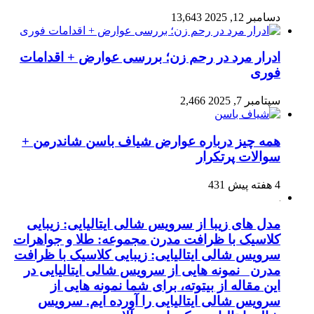
دسامبر 12, 2025
13,643
ادرار مرد در رحم زن؛ بررسی عوارض + اقدامات
فوری
سپتامبر 7, 2025
2,466
همه چیز درباره عوارض شیاف باسن شاندرمن +
سوالات پرتکرار
4 هفته پیش
431
مدل های زیبا از سرویس شالی ایتالیایی: زیبایی
کلاسیک با ظرافت مدرن مجموعه: طلا و جواهرات
سرویس شالی ایتالیایی: زیبایی کلاسیک با ظرافت
مدرن نمونه هایی از سرویس شالی ایتالیایی در
این مقاله از بیتوته، برای شما نمونه هایی از
سرویس شالی ایتالیایی را آورده ایم. سرویس