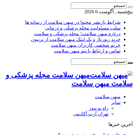
پنج‌شنبه , آگوست 6 2026
شرایط بازنشر محتوا در میهن سلامت از رسانه ها
سلب مسئولیت مجله پزشکی و درمانی
درباره میهن سلامت؛ مجله پزشکی و سلامت
خرید رپورتاژ و بک لینک میهن سلامت از تریبون
حریم شخصی کاربران میهن سلامت
تماس و ارتباط با تیم میهن سلامت
میهن سلامت مجله پزشکی و
سلامت میهن سلامت
میهن سلامت
سایر
راه نو نیوز
تهران آرت آکادمی
آخرین خبرها
علت خواب رفتن دست چیست؟