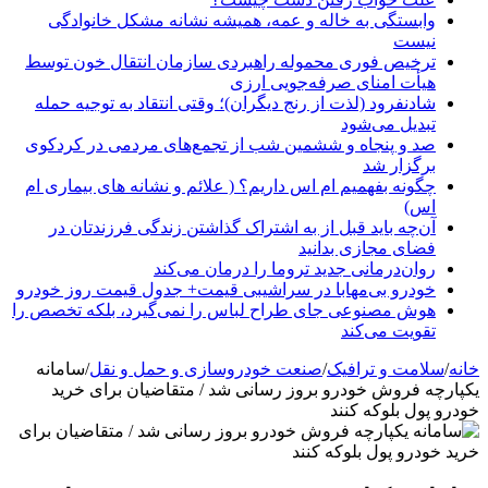
وابستگی به خاله و عمه، همیشه نشانه مشکل خانوادگی
نیست
ترخیص فوری محموله راهبردی سازمان انتقال خون توسط
هیأت امنای صرفه‌جویی ارزی
شادنفرود (لذت از رنج دیگران)؛ وقتی انتقاد به توجیه حمله
تبدیل می‌شود
صد و پنجاه‌ و ششمین شب از تجمع‌های مردمی در کردکوی
برگزار شد
چگونه بفهمیم ام اس داریم؟ ( علائم و نشانه های بیماری ام
اس)
آن‌چه باید قبل از به اشتراک گذاشتن زندگی فرزندتان در
فضای مجازی بدانید
روان‌درمانی جدید تروما را درمان می‌کند
خودرو بی‌مهابا در سراشیبی قیمت+ جدول قیمت روز خودرو
هوش مصنوعی جای طراح لباس را نمی‌گیرد، بلکه تخصص را
تقویت می‌کند
خانه
/
سلامت و ترافیک
/
صنعت خودروسازی و حمل و نقل
/
سامانه
یکپارچه فروش خودرو بروز رسانی شد / متقاضیان برای خرید
خودرو پول بلوکه کنند