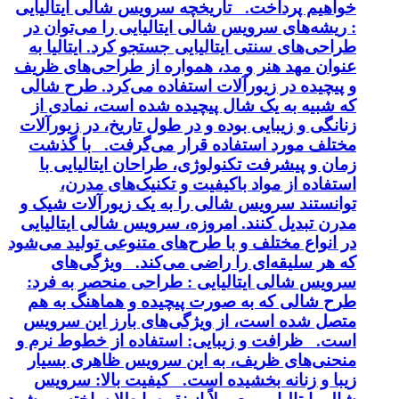
خواهیم پرداخت. تاریخچه سرویس شالی ایتالیایی
: ریشه‌های سرویس شالی ایتالیایی را می‌توان در
طراحی‌های سنتی ایتالیایی جستجو کرد. ایتالیا به
عنوان مهد هنر و مد، همواره از طراحی‌های ظریف
و پیچیده در زیورآلات استفاده می‌کرد. طرح شالی
که شبیه به یک شال پیچیده شده است، نمادی از
زنانگی و زیبایی بوده و در طول تاریخ، در زیورآلات
مختلف مورد استفاده قرار می‌گرفت. با گذشت
زمان و پیشرفت تکنولوژی، طراحان ایتالیایی با
استفاده از مواد باکیفیت و تکنیک‌های مدرن،
توانستند سرویس شالی را به یک زیورآلات شیک و
مدرن تبدیل کنند. امروزه، سرویس شالی ایتالیایی
در انواع مختلف و با طرح‌های متنوعی تولید می‌شود
که هر سلیقه‌ای را راضی می‌کند. ویژگی‌های
سرویس شالی ایتالیایی : طراحی منحصر به فرد:
طرح شالی که به صورت پیچیده و هماهنگ به هم
متصل شده است، از ویژگی‌های بارز این سرویس
است. ظرافت و زیبایی: استفاده از خطوط نرم و
منحنی‌های ظریف، به این سرویس ظاهری بسیار
زیبا و زنانه بخشیده است. کیفیت بالا: سرویس