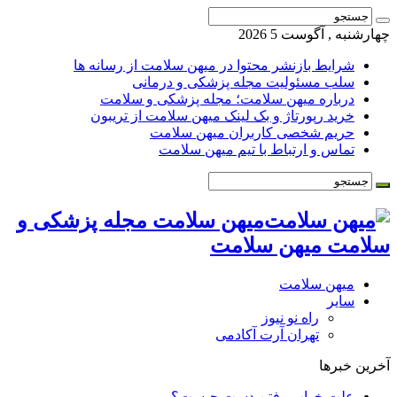
چهارشنبه , آگوست 5 2026
شرایط بازنشر محتوا در میهن سلامت از رسانه ها
سلب مسئولیت مجله پزشکی و درمانی
درباره میهن سلامت؛ مجله پزشکی و سلامت
خرید رپورتاژ و بک لینک میهن سلامت از تریبون
حریم شخصی کاربران میهن سلامت
تماس و ارتباط با تیم میهن سلامت
میهن سلامت مجله پزشکی و
سلامت میهن سلامت
میهن سلامت
سایر
راه نو نیوز
تهران آرت آکادمی
آخرین خبرها
علت خواب رفتن دست چیست؟