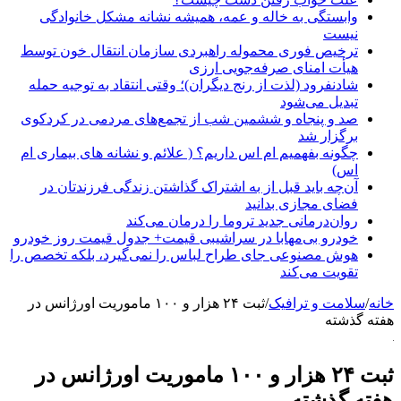
وابستگی به خاله و عمه، همیشه نشانه مشکل خانوادگی
نیست
ترخیص فوری محموله راهبردی سازمان انتقال خون توسط
هیأت امنای صرفه‌جویی ارزی
شادنفرود (لذت از رنج دیگران)؛ وقتی انتقاد به توجیه حمله
تبدیل می‌شود
صد و پنجاه‌ و ششمین شب از تجمع‌های مردمی در کردکوی
برگزار شد
چگونه بفهمیم ام اس داریم؟ ( علائم و نشانه های بیماری ام
اس)
آن‌چه باید قبل از به اشتراک گذاشتن زندگی فرزندتان در
فضای مجازی بدانید
روان‌درمانی جدید تروما را درمان می‌کند
خودرو بی‌مهابا در سراشیبی قیمت+ جدول قیمت روز خودرو
هوش مصنوعی جای طراح لباس را نمی‌گیرد، بلکه تخصص را
تقویت می‌کند
خانه
/
سلامت و ترافیک
/
ثبت ۲۴ هزار و ۱۰۰ ماموریت اورژانس در
هفته گذشته
ثبت ۲۴ هزار و ۱۰۰ ماموریت اورژانس در
هفته گذشته