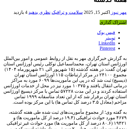
مهر نیوز
اکتبر 15, 2025
سلامت و ترافیک
نظری بدهید
4 بازدید
اشتراک گذاری
فیس بوک
توییتر
LinkedIn
Pinterest
به گزارش خبرگزاری مهر به نقل از روابط عمومی و امور بین‌الملل
اورژانس استان تهران، محمداسماعیل توکلی رئیس اورژانس استان
تهران گفت: در هفته گذشته (۱۵ شهریور الی ۲۱ شهریورماه ۱۴۰۴)
مجموع ۲۴۱۰۰ در مرکز ارتباطات ۱۱۵ اورژانس استان تهران
(دیسپچ) ثبت شد که در پی این مأموریت‌ها ۶۰۹۹ مورد به مراکز
درمانی انتقال یافتند و ۱۰۳۷۵ مورد نیز در محل از خدمات اورژانس
استفاده کردند و در این مدت ۵۷۲۲۸ تماس با مرکز دیسپچ اورژانس
استان تهران برقرار شد که از این تعداد متأسفانه ۱۹۹۹ تماس
مزاحم (معادل ۳.۵ درصد کل تماس ها) با این مرکز بوده است.
به گفته وی؛ از مجموع مأموریت‌های ثبت شده طی هفته گذشته،
۴۶۷۹ مورد حوادث ترافیکی (۱۹.۴ درصد از کل ماموریت ها) و
۱۹۴۲۱ (۸۰.۶ درصد از کل ماموریت ها) مورد حوادث غیر ترافیکی
بوده است و اورژانس هوایی ۷ سورتی پرواز داشته است که در پی