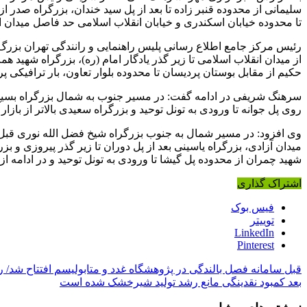
سلیمانی از محدوده قنبر زاده تا بعد از پل سید خندان، بزرگراه صدر از
تا محدوده خیابان اسکندری و خیابان انقلاب اسلامی حد فاصل میدان ا
رئیس مرکز جامع اطلاع رسانی پلیس راهنمایی و رانندگی تهران بزر
از میدان انقلاب اسلامی تا زیر گذر یادگار امام (ره)، بزرگراه شهید
حکیم از مقابل بوستان پردیسان تا محدوده بلوار تعاون، بار ترافیکی 
سرهنگ شریفی در ادامه گفت: در مسیر جنوب به شمال بزرگراه بسیج ا
روی پل جوانه تا ورودی به تونل توحید و بزرگراه سعیدی بالاتر از باز
وی افزود: در مسیر شمال به جنوب بزرگراه شیخ فضل الله نوری قبل ا
میدان آزادی، بزرگراه یاسینی بعد از پل دوران تا زیر گذر پیروزی و بز
شهید چمران از محدوده پل گیشا تا ورودی به تونل توحید و در ادامه از
اشتراک گذاری
فیس بوک
توییتر
LinkedIn
Pinterest
قبل
سامانه فصل بالندگی در پژوهشگاه غدد و متابولیسم افتتاح شد/ ر
بعد
کمبود نقدینگی مانع رشد تولید شیرخشک شده است