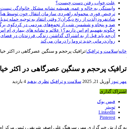
علت خواب رفتن دست چیست؟
وابستگی به خاله و عمه، همیشه نشانه مشکل خانوادگی نیست
ترخیص فوری محموله راهبردی سازمان انتقال خون توسط هیأ
شادنفرود (لذت از رنج دیگران)؛ وقتی انتقاد به توجیه حمله تبدی
صد و پنجاه‌ و ششمین شب از تجمع‌های مردمی در کردکوی برگ
چگونه بفهمیم ام اس داریم؟ ( علائم و نشانه های بیماری ام اس
آن‌چه باید قبل از به اشتراک گذاشتن زندگی فرزندتان در فضای 
روان‌درمانی جدید تروما را درمان می‌کند
خانه
/
سلامت و ترافیک
/
ترافیک پرحجم و سنگین عصرگاهی در اکثر خیاب
ترافیک پرحجم و سنگین عصرگاهی در اکثر خیاب
مهر نیوز
آوریل 21, 2025
سلامت و ترافیک
نظری بدهید
4 بازدید
اشتراک گذاری
فیس بوک
توییتر
LinkedIn
Pinterest
به گزارش خبرگزاری مهر، سرهنگ علی اصغر شریفی رئیس مرکز اطلاع 