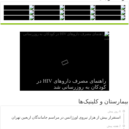
راهنمای مصرف داروهای HIV در
شرح وظایف «رصدخانه ملی غذا و
هفتاد و نهمین مجمع جهانی بهداشت
نخستین جراحی موفق با دستگاه قلب و
آغاز به کار کرد
بیماری» اعلام شد
کودکان به روزرسانی شد
ریه ساخت ترکیه انجام شد
سیگار الکترونیک هم سرطانزا است
بیمارستان و کلینیک‌ها
6 روز پیش
استقرار بیش از هزار نیروی اورژانس در مراسم جاماندگان اربعین تهران
2 هفته پیش