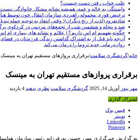
علت خواب رفتن دست چیست؟
وابستگی به خاله و عمه، همیشه نشانه مشکل خانوادگی نیست
ترخیص فوری محموله راهبردی سازمان انتقال خون توسط هیأ
شادنفرود (لذت از رنج دیگران)؛ وقتی انتقاد به توجیه حمله تبدی
صد و پنجاه‌ و ششمین شب از تجمع‌های مردمی در کردکوی برگ
چگونه بفهمیم ام اس داریم؟ ( علائم و نشانه های بیماری ام اس
آن‌چه باید قبل از به اشتراک گذاشتن زندگی فرزندتان در فضای 
روان‌درمانی جدید تروما را درمان می‌کند
خانه
/
گردشگری سلامت
/
برقراری پروازهای مستقیم تهران به مینسک
برقراری پروازهای مستقیم تهران به مینسک
مهر نیوز
آوریل 14, 2025
گردشگری سلامت
نظری بدهید
4 بازدید
اشتراک گذاری
فیس بوک
توییتر
LinkedIn
Pinterest
به گزارش خبرگزاری مهر، حسین
پورفرزانه