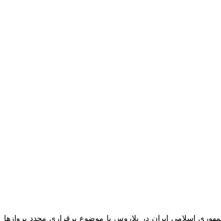
وردین) با علیرضا صانعی سفیر جمهوری اسلامی ایران در بلاروس با موضوع برقراری مجدد پروازها