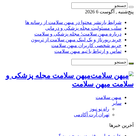
پنج‌شنبه , آگوست 6 2026
شرایط بازنشر محتوا در میهن سلامت از رسانه ها
سلب مسئولیت مجله پزشکی و درمانی
درباره میهن سلامت؛ مجله پزشکی و سلامت
خرید رپورتاژ و بک لینک میهن سلامت از تریبون
حریم شخصی کاربران میهن سلامت
تماس و ارتباط با تیم میهن سلامت
میهن سلامت مجله پزشکی و
سلامت میهن سلامت
میهن سلامت
سایر
راه نو نیوز
تهران آرت آکادمی
آخرین خبرها
علت خواب رفتن دست چیست؟