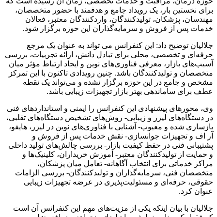
حوزه درمان، مراقبت و خدمات تخصصی، زمان آن رسیده است که
برای نخستین‌ بار، یک رویداد جامع و هدفمند با حضور متخصصان،
مهندسان، پزشکان، تولیدکنندگان، واردکنندگان معتبر، فعالان
خدمات پس از فروش و سرمایه‌گذاران این حوزه برگزار شود.
جلالیان توضیح داد: این کنفرانس می‌ تواند به‌ عنوان یک مرجع
حرفه‌ای و تخصصی، محلی برای تبادل دانش، ارائه تجربیات، بررسی
آسیب‌های بازار، معرفی فناوری‌های نوین و ایجاد ارتباط مؤثر میان
متخصصان و تولیدکنندگان باشد. چنین رویدادی تاکنون با این تمرکز
مشخص و جامع در این حوزه برگزار نشده و می‌تواند یک نقطه
عطف برای ساماندهی بهتر بازار تجهیزات زیبایی باشد.
وی، محورهای پیشنهادی این کنفرانس را ایمنی و استانداردهای فنی
در دستگاه‌های لیزر و زیبایی- روش‌های تشخیص دستگاه‌های تقلبی،
بازسازی‌ شده و معیوب- آشنایی با فناوری‌های نوین در لیزر، هایفو،
آر اف و تجهیزات جوانسازی- نقش خدمات پس از فروش و
پشتیبانی فنی در حفظ کیفیت بازار- بررسی چالش‌های تولید داخلی
و حمایت از تولیدکنندگان معتبر- آموزش خریداران، کلینیک‌ها و
مراکز خدماتی برای انتخاب آگاهانه- تعامل میان پزشکان،
متخصصان فنی، سرمایه‌گذاران و تولیدکنندگان- بررسی الزامات
حقوقی، حرفه‌ای و مسئولیت‌پذیری در عرضه تجهیزات زیبایی
عنوان کرد.
جلالیان با بیان اینکه یکی از مزیت‌های مهم این کنفرانس آن است