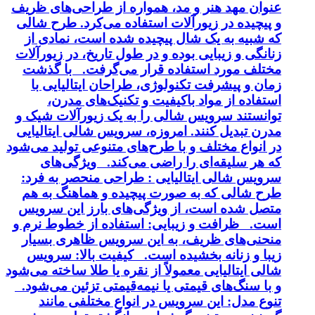
عنوان مهد هنر و مد، همواره از طراحی‌های ظریف
و پیچیده در زیورآلات استفاده می‌کرد. طرح شالی
که شبیه به یک شال پیچیده شده است، نمادی از
زنانگی و زیبایی بوده و در طول تاریخ، در زیورآلات
مختلف مورد استفاده قرار می‌گرفت. با گذشت
زمان و پیشرفت تکنولوژی، طراحان ایتالیایی با
استفاده از مواد باکیفیت و تکنیک‌های مدرن،
توانستند سرویس شالی را به یک زیورآلات شیک و
مدرن تبدیل کنند. امروزه، سرویس شالی ایتالیایی
در انواع مختلف و با طرح‌های متنوعی تولید می‌شود
که هر سلیقه‌ای را راضی می‌کند. ویژگی‌های
سرویس شالی ایتالیایی : طراحی منحصر به فرد:
طرح شالی که به صورت پیچیده و هماهنگ به هم
متصل شده است، از ویژگی‌های بارز این سرویس
است. ظرافت و زیبایی: استفاده از خطوط نرم و
منحنی‌های ظریف، به این سرویس ظاهری بسیار
زیبا و زنانه بخشیده است. کیفیت بالا: سرویس
شالی ایتالیایی معمولاً از نقره یا طلا ساخته می‌شود
و با سنگ‌های قیمتی یا نیمه‌قیمتی تزئین می‌شود.
تنوع مدل: این سرویس در انواع مختلفی مانند