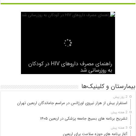
شرح وظایف «رصدخانه ملی غذا و
راهنمای مصرف داروهای HIV در کودکان
نخستین جراحی موفق با دستگاه قلب و
هفتاد و نهمین مجمع جهانی بهداشت آغاز
به کار کرد
به روزرسانی شد
بیماری» اعلام شد
ریه ساخت ترکیه انجام شد
سیگار الکترونیک هم سرطانزا است
بیمارستان و کلینیک‌ها
2 روز پیش
استقرار بیش از هزار نیروی اورژانس در مراسم جاماندگان اربعین تهران
2 هفته پیش
تشریح برنامه های بسیج جامعه پزشکی در اربعین ۱۴۰۵
3 هفته پیش
آغاز برنامه های حوزه سلامت برای اربعین