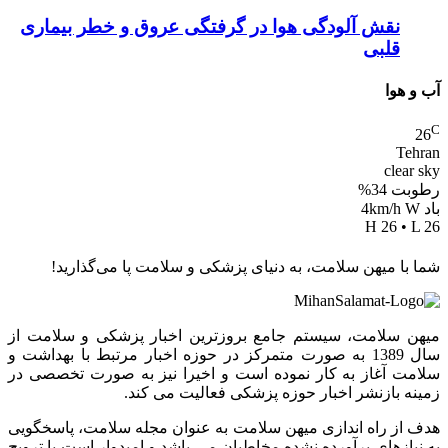
نقش آلودگی هوا در گرفتگی عروق و خطر بیماری
قلبی
آب و هوا
C
26
Tehran
clear sky
رطوبت 34%
باد 4km/h W
H 26 • L 26
شما با میهن سلامت، به دنیای پزشکی و سلامت پا می‌گذارید!
میهن سلامت، سیستم جامع بروزترین اخبار پزشکی و سلامت از
سال 1389 به صورت متمرکز در حوزه اخبار مرتبط با بهداشت و
سلامت آغاز به کار نموده است و اخیرا نیز به صورت تخصصی در
زمینه بازنشر اخبار حوزه پزشکی فعالیت می کند.
هدف از راه اندازی میهن سلامت به عنوان مجله سلامت، پاسخگویی
به نیازهای برآورده نشده مخاطبان می باشد و امیدوار است با ترویج