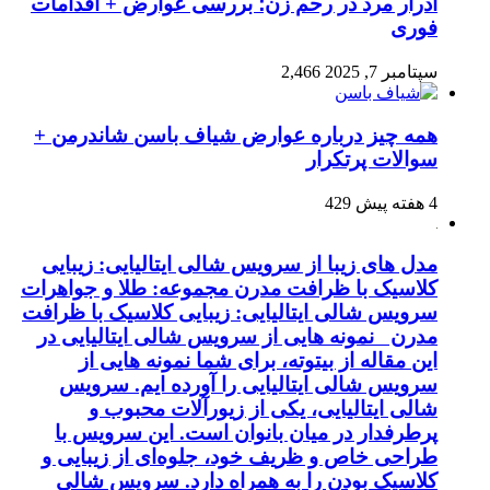
ادرار مرد در رحم زن؛ بررسی عوارض + اقدامات
فوری
سپتامبر 7, 2025
2,466
همه چیز درباره عوارض شیاف باسن شاندرمن +
سوالات پرتکرار
4 هفته پیش
429
مدل های زیبا از سرویس شالی ایتالیایی: زیبایی
کلاسیک با ظرافت مدرن مجموعه: طلا و جواهرات
سرویس شالی ایتالیایی: زیبایی کلاسیک با ظرافت
مدرن نمونه هایی از سرویس شالی ایتالیایی در
این مقاله از بیتوته، برای شما نمونه هایی از
سرویس شالی ایتالیایی را آورده ایم. سرویس
شالی ایتالیایی، یکی از زیورآلات محبوب و
پرطرفدار در میان بانوان است. این سرویس با
طراحی خاص و ظریف خود، جلوه‌ای از زیبایی و
کلاسیک بودن را به همراه دارد. سرویس شالی