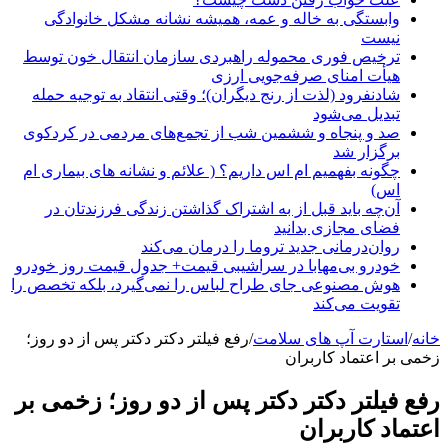
وابستگی به خاله و عمه، همیشه نشانه مشکل خانوادگی
نیست
ترخیص فوری محموله راهبردی سازمان انتقال خون توسط
هیأت امنای صرفه‌جویی ارزی
شادنفرود (لذت از رنج دیگران)؛ وقتی انتقاد به توجیه حمله
تبدیل می‌شود
صد و پنجاه‌ و ششمین شب از تجمع‌های مردمی در کردکوی
برگزار شد
چگونه بفهمیم ام اس داریم؟ ( علائم و نشانه های بیماری ام
اس)
آن‌چه باید قبل از به اشتراک گذاشتن زندگی فرزندتان در
فضای مجازی بدانید
روان‌درمانی جدید تروما را درمان می‌کند
خودرو بی‌مهابا در سراشیبی قیمت+ جدول قیمت روز خودرو
هوش مصنوعی جای طراح لباس را نمی‌گیرد، بلکه تخصص را
تقویت می‌کند
خانه
/
استارت آپ های سلامت
/
رفع فیلتر دکتر دکتر پس از دو روز؛
زخمی بر اعتماد کاربران
رفع فیلتر دکتر دکتر پس از دو روز؛ زخمی بر
اعتماد کاربران