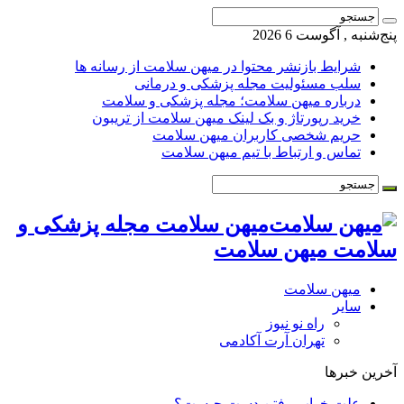
پنج‌شنبه , آگوست 6 2026
شرایط بازنشر محتوا در میهن سلامت از رسانه ها
سلب مسئولیت مجله پزشکی و درمانی
درباره میهن سلامت؛ مجله پزشکی و سلامت
خرید رپورتاژ و بک لینک میهن سلامت از تریبون
حریم شخصی کاربران میهن سلامت
تماس و ارتباط با تیم میهن سلامت
میهن سلامت مجله پزشکی و
سلامت میهن سلامت
میهن سلامت
سایر
راه نو نیوز
تهران آرت آکادمی
آخرین خبرها
علت خواب رفتن دست چیست؟