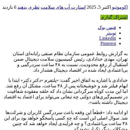
اکوموتیو
اکتبر 5, 2025
استارت آپ های سلامت
نظری بدهید
6 بازدید
اشتراک گذاری
فیس بوک
توییتر
LinkedIn
Pinterest
به گزارش روابط عمومی سازمان نظام صنفی رایانه‌ای استان
تهران، مهدی خدادادی، رئیس کمیسیون سلامت دیجیتال ضمن
استقبال از رفع محدودیت، نسبت به ۴۸ ساعت سردرگمی و
بی‌اعتمادی ایجاد شده در اقتصاد دیجیتال هشدار داد
.
خدادادی با اشاره به اتفاق اخیر گفت: «پلتفرم «دکتر دکتر» ابتدا با
ابهام فیلتر شد و خوشبختانه پس از ۴۸ ساعت، مشکل آن رفع شد.
اما این مدت کوتاه سرگردانی نشان داد که حلقه مفقوده شفافیت
در تصمیم‌گیری‌های دولتی چه تبعاتی می‌تواند برای اعتماد به اقتصاد
دیجیتال داشته باشد».
او ادامه داد: «قطعاً این وقفه باعث سردرگمی کاربران و شرکت‌ها
شد. سوال اصلی این است که چه کسی پاسخگو خواهد بود برای این
۴۸ ساعت بی‌اعتمادی؟ و چه فرآیندی ایجاد خواهد شد که چنین
مشکلاتی دیگر تکرار نشود؟»