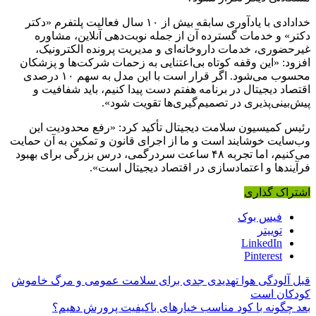
خدادادی با یادآوری سابقه بیش از ۱۰ سال فعالیت پلتفرم «دکتر
دکتر» و خدمات گسترده آن از جمله نوبت‌دهی آنلاین، مشاوره
غیرحضوری، خدمات داروخانه‌ای و مدیریت پرونده الکترونیک،
افزود: «این وقفه کوتاه بی‌اعتنایی به زحمات شرکت‌ها و پزشکان
محسوب می‌شود. اگر قرار است با این مدل به سهم ۱۰ درصدی
اقتصاد دیجیتال در برنامه هفتم دست پیدا کنیم، باید شفافیت و
پیش‌بینی‌پذیری در تصمیم‌گیری‌ها تقویت شود».
رئیس کمیسیون سلامت دیجیتال تأکید کرد: «رفع محدودیت این
وب‌سایت خوشایند است و ما از اجرای قانون و تمکین به آن حمایت
می‌کنیم، اما تجربه ۴۸ ساعت سردرگمی، درس بزرگی برای بهبود
فرآیندها و اعتمادسازی در اقتصاد دیجیتال است».
اشتراک گذاری
فیس بوک
توییتر
LinkedIn
Pinterest
قبل
آلودگی هوا تهدیدی جدی برای سلامت عمومی و مرگ خاموش
کودکان است
بعد
چگونه با کود مناسب خیارهای باکیفیت پرورش دهیم؟