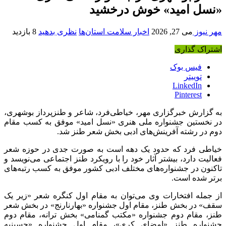
«نسل امید» خوش درخشید
مهر نیوز
می 27, 2026
اخبار سلامت استان‌ها
نظری بدهید
8 بازدید
اشتراک گذاری
فیس بوک
توییتر
LinkedIn
Pinterest
به گزارش خبرگزاری مهر، خیاطی‌فرد، شاعر و طنزپرداز بوشهری،
در نخستین جشنواره ملی هنری «نسل امید» موفق به کسب مقام
دوم در رشته آفرینش‌های ادبی بخش شعر طنز شد.
خیاطی فرد که حدود یک دهه است به صورت جدی در حوزه شعر
فعالیت دارد، بیشتر آثار خود را با رویکرد طنز اجتماعی می‌نویسد و
تاکنون در جشنواره‌های مختلف ادبی کشور موفق به کسب رتبه‌های
برتر شده است.
از جمله افتخارات وی می‌توان به مقام اول کنگره شعر «زیر یک
سقف» در بخش طنز، مقام اول جشنواره «بهارنارنج» در بخش شعر
طنز، مقام دوم جشنواره «مکتب گمنامی» بخش ترانه، مقام دوم
جشنواره طنز «امضای کری»، مقام اول جشنواره «حسینیه