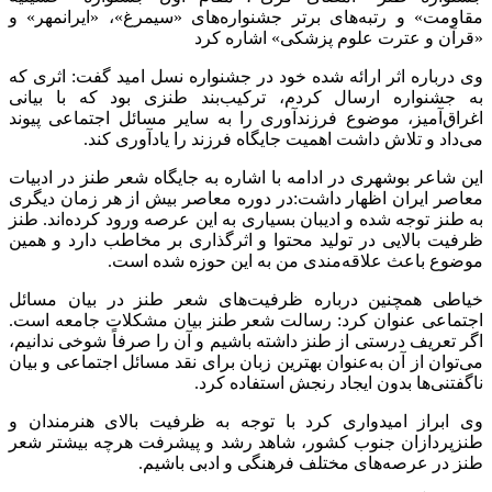
مقاومت» و رتبه‌های برتر جشنواره‌های «سیمرغ»، «ایرانمهر» و
«قرآن و عترت علوم پزشکی» اشاره کرد
وی درباره اثر ارائه‌ شده خود در جشنواره نسل امید گفت: اثری که
به جشنواره ارسال کردم، ترکیب‌بند طنزی بود که با بیانی
اغراق‌آمیز، موضوع فرزندآوری را به سایر مسائل اجتماعی پیوند
می‌داد و تلاش داشت اهمیت جایگاه فرزند را یادآوری کند.
این شاعر بوشهری در ادامه با اشاره به جایگاه شعر طنز در ادبیات
معاصر ایران اظهار داشت:در دوره معاصر بیش از هر زمان دیگری
به طنز توجه شده و ادیبان بسیاری به این عرصه ورود کرده‌اند. طنز
ظرفیت بالایی در تولید محتوا و اثرگذاری بر مخاطب دارد و همین
موضوع باعث علاقه‌مندی من به این حوزه شده است.
خیاطی همچنین درباره ظرفیت‌های شعر طنز در بیان مسائل
اجتماعی عنوان کرد: رسالت شعر طنز بیان مشکلات جامعه است.
اگر تعریف درستی از طنز داشته باشیم و آن را صرفاً شوخی ندانیم،
می‌توان از آن به‌عنوان بهترین زبان برای نقد مسائل اجتماعی و بیان
ناگفتنی‌ها بدون ایجاد رنجش استفاده کرد.
وی ابراز امیدواری کرد با توجه به ظرفیت بالای هنرمندان و
طنزپردازان جنوب کشور، شاهد رشد و پیشرفت هرچه بیشتر شعر
طنز در عرصه‌های مختلف فرهنگی و ادبی باشیم.