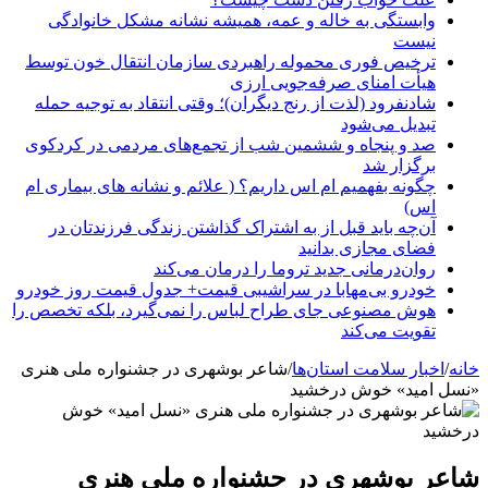
وابستگی به خاله و عمه، همیشه نشانه مشکل خانوادگی
نیست
ترخیص فوری محموله راهبردی سازمان انتقال خون توسط
هیأت امنای صرفه‌جویی ارزی
شادنفرود (لذت از رنج دیگران)؛ وقتی انتقاد به توجیه حمله
تبدیل می‌شود
صد و پنجاه‌ و ششمین شب از تجمع‌های مردمی در کردکوی
برگزار شد
چگونه بفهمیم ام اس داریم؟ ( علائم و نشانه های بیماری ام
اس)
آن‌چه باید قبل از به اشتراک گذاشتن زندگی فرزندتان در
فضای مجازی بدانید
روان‌درمانی جدید تروما را درمان می‌کند
خودرو بی‌مهابا در سراشیبی قیمت+ جدول قیمت روز خودرو
هوش مصنوعی جای طراح لباس را نمی‌گیرد، بلکه تخصص را
تقویت می‌کند
خانه
/
اخبار سلامت استان‌ها
/
شاعر بوشهری در جشنواره ملی هنری
«نسل امید» خوش درخشید
شاعر بوشهری در جشنواره ملی هنری