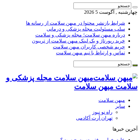
چهارشنبه , آگوست 5 2026
شرایط بازنشر محتوا در میهن سلامت از رسانه ها
سلب مسئولیت مجله پزشکی و درمانی
درباره میهن سلامت؛ مجله پزشکی و سلامت
خرید رپورتاژ و بک لینک میهن سلامت از تریبون
حریم شخصی کاربران میهن سلامت
تماس و ارتباط با تیم میهن سلامت
میهن سلامت مجله پزشکی و
سلامت میهن سلامت
میهن سلامت
سایر
راه نو نیوز
تهران آرت آکادمی
آخرین خبرها
علت خواب رفتن دست چیست؟