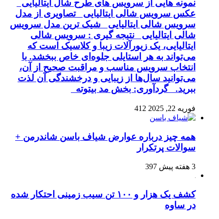
نمونه هایی از سرویس های طرح شال ایتالیایی
عکس سرویس شالی ایتالیایی تصاویری از مدل
سرویس شالی ایتالیایی شیک ترین مدل سرویس
شالی ایتالیایی نتیجه گیری : سرویس شالی
ایتالیایی، یک زیورآلات زیبا و کلاسیک است که
می‌تواند به هر استایلی جلوه‌ای خاص ببخشد. با
انتخاب سرویس مناسب و مراقبت صحیح از آن،
می‌توانید سال‌ها از زیبایی و درخشندگی آن لذت
ببرید. گردآوری: بخش مد بیتوته
فوریه 22, 2025
412
همه چیز درباره عوارض شیاف باسن شاندرمن +
سوالات پرتکرار
3 هفته پیش
397
کشف یک هزار و ۱۰۰ تن سیب زمینی احتکار شده
در ساوه