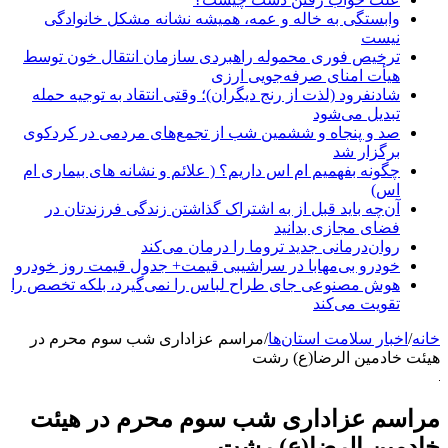
وابستگی به خاله و عمه، همیشه نشانه مشکل خانوادگی
نیست
ترخیص فوری محموله راهبردی سازمان انتقال خون توسط
هیأت امنای صرفه‌جویی ارزی
شادنفرود (لذت از رنج دیگران)؛ وقتی انتقاد به توجیه حمله
تبدیل می‌شود
صد و پنجاه‌ و ششمین شب از تجمع‌های مردمی در کردکوی
برگزار شد
چگونه بفهمیم ام اس داریم؟ ( علائم و نشانه های بیماری ام
اس)
آن‌چه باید قبل از به اشتراک گذاشتن زندگی فرزندتان در
فضای مجازی بدانید
روان‌درمانی جدید تروما را درمان می‌کند
خودرو بی‌مهابا در سراشیبی قیمت+ جدول قیمت روز خودرو
هوش مصنوعی جای طراح لباس را نمی‌گیرد، بلکه تخصص را
تقویت می‌کند
خانه
/
اخبار سلامت استان‌ها
/
مراسم عزاداری شب سوم محرم در
هیئت خادمین الرضا(ع) رشت
مراسم عزاداری شب سوم محرم در هیئت
خادمین الرضا(ع) رشت