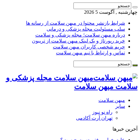
چهارشنبه , آگوست 5 2026
شرایط بازنشر محتوا در میهن سلامت از رسانه ها
سلب مسئولیت مجله پزشکی و درمانی
درباره میهن سلامت؛ مجله پزشکی و سلامت
خرید رپورتاژ و بک لینک میهن سلامت از تریبون
حریم شخصی کاربران میهن سلامت
تماس و ارتباط با تیم میهن سلامت
میهن سلامت مجله پزشکی و
سلامت میهن سلامت
میهن سلامت
سایر
راه نو نیوز
تهران آرت آکادمی
آخرین خبرها
علت خواب رفتن دست چیست؟