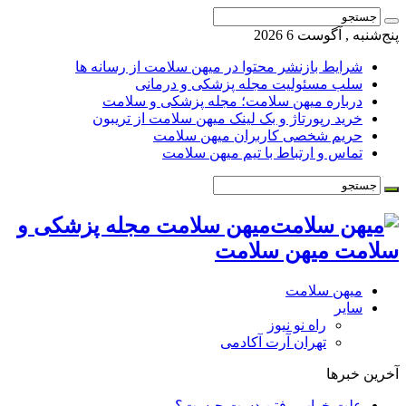
پنج‌شنبه , آگوست 6 2026
شرایط بازنشر محتوا در میهن سلامت از رسانه ها
سلب مسئولیت مجله پزشکی و درمانی
درباره میهن سلامت؛ مجله پزشکی و سلامت
خرید رپورتاژ و بک لینک میهن سلامت از تریبون
حریم شخصی کاربران میهن سلامت
تماس و ارتباط با تیم میهن سلامت
میهن سلامت مجله پزشکی و
سلامت میهن سلامت
میهن سلامت
سایر
راه نو نیوز
تهران آرت آکادمی
آخرین خبرها
علت خواب رفتن دست چیست؟