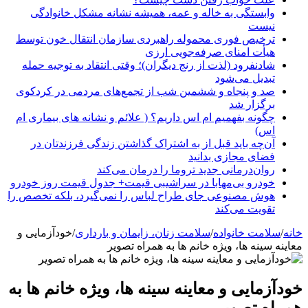
وابستگی به خاله و عمه، همیشه نشانه مشکل خانوادگی
نیست
ترخیص فوری محموله راهبردی سازمان انتقال خون توسط
هیأت امنای صرفه‌جویی ارزی
شادنفرود (لذت از رنج دیگران)؛ وقتی انتقاد به توجیه حمله
تبدیل می‌شود
صد و پنجاه‌ و ششمین شب از تجمع‌های مردمی در کردکوی
برگزار شد
چگونه بفهمیم ام اس داریم؟ ( علائم و نشانه های بیماری ام
اس)
آن‌چه باید قبل از به اشتراک گذاشتن زندگی فرزندتان در
فضای مجازی بدانید
روان‌درمانی جدید تروما را درمان می‌کند
خودرو بی‌مهابا در سراشیبی قیمت+ جدول قیمت روز خودرو
هوش مصنوعی جای طراح لباس را نمی‌گیرد، بلکه تخصص را
تقویت می‌کند
خانه
/
سلامت خانواده
/
سلامت زنان، زایمان و بارداری
/
خودآزمایی و
معاینه سینه ها، ویژه خانم ها به همراه تصویر
خودآزمایی و معاینه سینه ها، ویژه خانم ها به
همراه تصویر