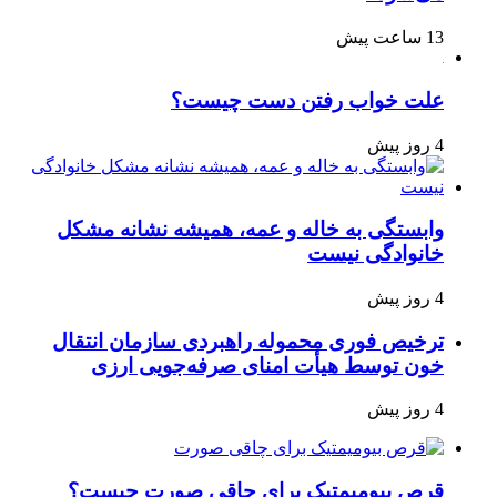
ساعت پیش
لت خواب رفتن دست چیست؟
ز پیش
ابستگی به خاله و عمه، همیشه نشانه مشکل
انوادگی نیست
ز پیش
رخیص فوری محموله راهبردی سازمان انتقال
ون توسط هیأت امنای صرفه‌جویی ارزی
ز پیش
رص بیومیمتیک برای چاقی صورت چیست؟