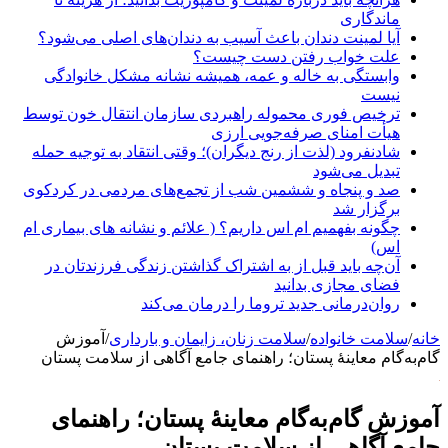
اندگاری
یا لمینت دندان باعث آسیب به دندان‌های اصلی می‌شود؟
لت خواب رفتن دست چیست؟
ابستگی به خاله و عمه، همیشه نشانه مشکل خانوادگی
یست
رخیص فوری محموله راهبردی سازمان انتقال خون توسط
یأت امنای صرفه‌جویی ارزی
ادنفرود (لذت از رنج دیگران)؛ وقتی انتقاد به توجیه حمله
بدیل می‌شود
د و پنجاه‌ و ششمین شب از تجمع‌های مردمی در کردکوی
رگزار شد
گونه بفهمیم ام اس داریم؟ ( علائم و نشانه های بیماری ام
س)
ن‌چه باید قبل از به اشتراک گذاشتن زندگی فرزندتان در
ضای مجازی بدانید
وان‌درمانی جدید تروما را درمان می‌کند
امت خانواده
/
سلامت زنان، زایمان و بارداری
/
آموزش
گام معاینهٔ پستان؛ راهنمای جامع آگاهی از سلامت پستان
 گام‌به‌گام معاینهٔ پستان؛ راهنمای
 آگاهی از سلامت پستان