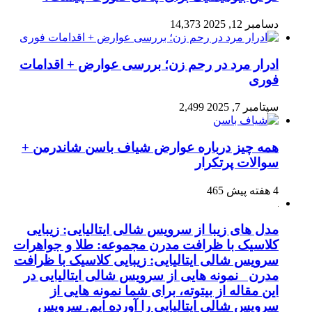
سامبر 12, 2025
14,373
درار مرد در رحم زن؛ بررسی عوارض + اقدامات
وری
پتامبر 7, 2025
2,499
مه چیز درباره عوارض شیاف باسن شاندرمن +
والات پرتکرار
ته پیش
465
دل های زیبا از سرویس شالی ایتالیایی: زیبایی
لاسیک با ظرافت مدرن مجموعه: طلا و جواهرات
رویس شالی ایتالیایی: زیبایی کلاسیک با ظرافت
درن نمونه هایی از سرویس شالی ایتالیایی در
ین مقاله از بیتوته، برای شما نمونه هایی از
رویس شالی ایتالیایی را آورده ایم. سرویس