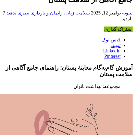
امبر 12, 2025
سلامت زنان، زایمان و بارداری
نظری بدهید
7
 گذاری
یس بوک
وییتر
LinkedI
Pinteres
گام‌به‌گام معاینهٔ پستان؛ راهنمای جامع آگاهی از
 پستان
جموعه: بهداشت بانوان