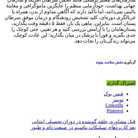
هداشت، خودآزمایی منظم را جایگزین ماموگرافی و معاینهٔ
نمی‌دانند، اما تأکید دارند که آگاهی مداوم از بدن، همراه با
ری دوره‌ای، کلید تشخیص زودهنگام و درمان موفق سرطان
پستان است. بنابراین، ماهی یک بار، فقط ۵ دقیقه وقت بگذارید،
ایتان را با آرامش بررسی کنید و هر تغییر، حتی کوچک را
رید و فوراً با پزشک در میان بگذارید؛ این عادت کوچک،
د زندگی‌تان را نجات دهد.
خش سلامت بیتوته
 گذاری
یس بوک
وییتر
LinkedI
Pinteres
وره، حلقه گم‌شده در دوران تحصیلی ابتدایی
ردهای سیلیکات پتاسیم در صنعت دام و طیور