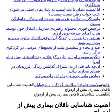
ماندگاری
آیا لمینت دندان باعث آسیب به دندان‌های اصلی می‌شود؟
علت خواب رفتن دست چیست؟
وابستگی به خاله و عمه، همیشه نشانه مشکل خانوادگی
نیست
ترخیص فوری محموله راهبردی سازمان انتقال خون توسط
هیأت امنای صرفه‌جویی ارزی
شادنفرود (لذت از رنج دیگران)؛ وقتی انتقاد به توجیه حمله
تبدیل می‌شود
صد و پنجاه‌ و ششمین شب از تجمع‌های مردمی در کردکوی
برگزار شد
چگونه بفهمیم ام اس داریم؟ ( علائم و نشانه های بیماری ام
اس)
آن‌چه باید قبل از به اشتراک گذاشتن زندگی فرزندتان در
فضای مجازی بدانید
روان‌درمانی جدید تروما را درمان می‌کند
خانه
/
سلامت خانواده
/
سلامت کودکان و نوجوانان
/
اهمیت شناسایی
ناقلان بیماری پیش از ازدواج
اهمیت شناسایی ناقلان بیماری پیش از
ازدواج