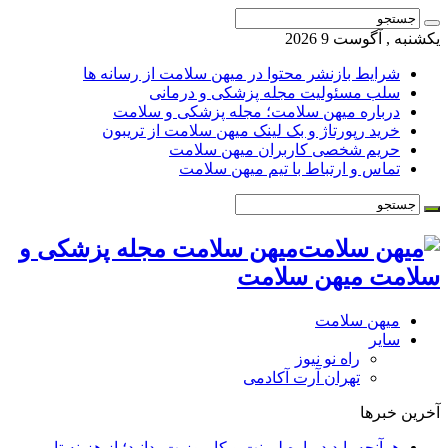
یکشنبه , آگوست 9 2026
شرایط بازنشر محتوا در میهن سلامت از رسانه ها
سلب مسئولیت مجله پزشکی و درمانی
درباره میهن سلامت؛ مجله پزشکی و سلامت
خرید رپورتاژ و بک لینک میهن سلامت از تریبون
حریم شخصی کاربران میهن سلامت
تماس و ارتباط با تیم میهن سلامت
میهن سلامت مجله پزشکی و
سلامت میهن سلامت
میهن سلامت
سایر
راه نو نیوز
تهران آرت آکادمی
آخرین خبرها
هرآنچه باید درباره لمینت و کامپوزیت بدانید؛ از هزینه تا