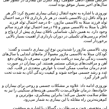
سال‌های اخیر بسیار موفق بوده است.
نوروزی با اشاره به نحوه انتقال ژنتیکی بیماری تصریح کرد: اگر هر
دو والد ناقل ژن تالاسمی باشند، در هر بار بارداری ۲۵ درصد احتمال
تولد فرزند مبتلا به تالاسمی ماژور، ۵۰ درصد احتمال تولد فرزند
ناقل یا مبتلا به تالاسمی مینور و ۲۵ درصد احتمال تولد فرزند سالم
وجود دارد. به همین دلیل، شناسایی ناقلان بیماری پیش از ازدواج و
انجام بررسی‌های تکمیلی در دوران بارداری از اهمیت بسیار بالایی
برخوردار است.
وی، تالاسمی ماژور را شدیدترین نوع این بیماری دانست و گفت:
کودکان مبتلا به تالاسمی ماژور معمولاً از ماه‌های ابتدایی یا سال‌های
نخست زندگی نیازمند دریافت مداوم خون، مصرف داروهای دفع
آهن و مراقبت‌های پزشکی مستمر هستند. این بیماران در صورت
عدم درمان مناسب ممکن است با عوارض متعددی در قلب، کبد،
غدد و رشد جسمی مواجه شوند و کیفیت زندگی آنان به شدت تحت
تأثیر قرار گیرد.
نوروزی ادامه داد: علاوه بر مشکلات جسمی و روحی برای بیماران و
خانواده‌ها، درمان طولانی‌مدت تالاسمی هزینه‌های سنگینی را نیز به
نظام سلامت تحمیل می‌کند؛ بنابراین پیشگیری، مؤثرترین و
کم‌هزینه‌ترین راه مقابله با این بیماری به شمار می‌رود.
این متخصص خون و سرطان بزرگسالان با اشاره به موفقیت