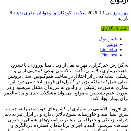
مهر نیوز
می 13, 2026
سلامت کودکان و نوجوانان
نظری بدهید
8
بازدید
اشتراک گذاری
فیس بوک
توییتر
LinkedIn
Pinterest
به گزارش خبرگزاری مهر به نقل از وبدا، مینا نوروزی، با تشریح
ماهیت بیماری تالاسمی، گفت: تالاسمی نوعی کم‌خونی ارثی و
ژنتیکی است که در اثر اختلال در ساخت هموگلوبین، یعنی پروتئین
اصلی حمل‌کننده اکسیژن در گلبول‌های قرمز، ایجاد می‌شود. این
بیماری به‌صورت ژنتیکی از والدین به فرزندان منتقل می‌شود و در
صورت عدم تشخیص به‌موقع، می‌تواند مشکلات جدی و مادام‌العمر
برای بیمار ایجاد کند.
وی افزود: تالاسمی در بسیاری از کشورهای حوزه مدیترانه، جنوب
شرق آسیا، هند و خاورمیانه شیوع بالاتری دارد و در ایران نیز به دلیل
شرایط ژنتیکی و جغرافیایی، بیشتر در استان‌های شمالی و جنوبی
مشاهده می‌شود. البته با اجرای برنامه‌های گسترده غربالگری و
افزایش سطح آگاهی عمومی، روند کنترل این بیماری در کشور طی