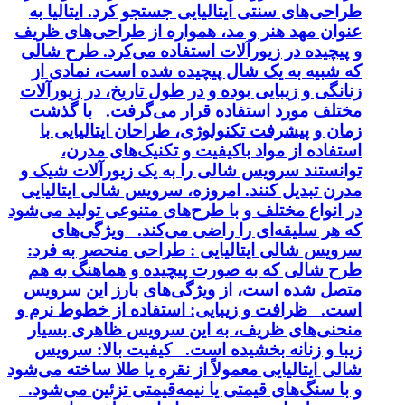
طراحی‌های سنتی ایتالیایی جستجو کرد. ایتالیا به
عنوان مهد هنر و مد، همواره از طراحی‌های ظریف
و پیچیده در زیورآلات استفاده می‌کرد. طرح شالی
که شبیه به یک شال پیچیده شده است، نمادی از
زنانگی و زیبایی بوده و در طول تاریخ، در زیورآلات
مختلف مورد استفاده قرار می‌گرفت. با گذشت
زمان و پیشرفت تکنولوژی، طراحان ایتالیایی با
استفاده از مواد باکیفیت و تکنیک‌های مدرن،
توانستند سرویس شالی را به یک زیورآلات شیک و
مدرن تبدیل کنند. امروزه، سرویس شالی ایتالیایی
در انواع مختلف و با طرح‌های متنوعی تولید می‌شود
که هر سلیقه‌ای را راضی می‌کند. ویژگی‌های
سرویس شالی ایتالیایی : طراحی منحصر به فرد:
طرح شالی که به صورت پیچیده و هماهنگ به هم
متصل شده است، از ویژگی‌های بارز این سرویس
است. ظرافت و زیبایی: استفاده از خطوط نرم و
منحنی‌های ظریف، به این سرویس ظاهری بسیار
زیبا و زنانه بخشیده است. کیفیت بالا: سرویس
شالی ایتالیایی معمولاً از نقره یا طلا ساخته می‌شود
و با سنگ‌های قیمتی یا نیمه‌قیمتی تزئین می‌شود.