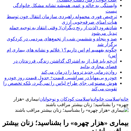
وابستگی به خاله و عمه، همیشه نشانه مشکل خانوادگی
نیست
ترخیص فوری محموله راهبردی سازمان انتقال خون توسط
هیأت امنای صرفه‌جویی ارزی
شادنفرود (لذت از رنج دیگران)؛ وقتی انتقاد به توجیه حمله
تبدیل می‌شود
صد و پنجاه‌ و ششمین شب از تجمع‌های مردمی در کردکوی
برگزار شد
چگونه بفهمیم ام اس داریم؟ ( علائم و نشانه های بیماری ام
اس)
آن‌چه باید قبل از به اشتراک گذاشتن زندگی فرزندتان در
فضای مجازی بدانید
روان‌درمانی جدید تروما را درمان می‌کند
خودرو بی‌مهابا در سراشیبی قیمت+ جدول قیمت روز خودرو
هوش مصنوعی جای طراح لباس را نمی‌گیرد، بلکه تخصص را
تقویت می‌کند
خانه
/
سلامت خانواده
/
سلامت کودکان و نوجوانان
/
بیماری «هزار
چهره‌» را بشناسید؛ زنان بیشتر مراقب باشند
بیماری «هزار چهره‌» را بشناسید؛ زنان بیشتر
مراقب باشند