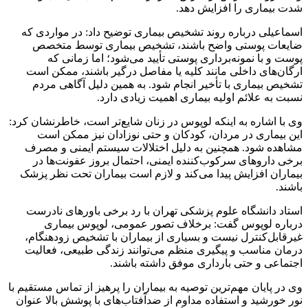
شدت بیماری را افزایش دهد.
اسماعیلی درباره روند تشخیص بیماری توضیح داد: در مواردی که
ضایعات پوستی واضح باشند، تشخیص بیماری توسط متخصص
پوست و با نمونه‌برداری پوستی تأیید می‌شود؛ اما زمانی که
ارگان‌های داخلی مانند کلیه یا مفاصل درگیر باشند، ممکن است
تشخیص بیماری با تأخیر انجام شود. به همین دلیل آگاهی مردم
نسبت به علائم اولیه بیماری اهمیت زیادی دارد.
وی با اشاره به اینکه لوپوس در زنان شایع‌تر است، خاطرنشان کرد:
این بیماری در مردان، کودکان و حتی نوزادان نیز ممکن است
مشاهده شود. همچنین به دلیل اختلالات سیستم ایمنی و مصرف
برخی داروهای سرکوب‌کننده ایمنی، احتمال بروز عفونت‌ها در
بیماران افزایش پیدا می‌کند و لازم است بیماران تحت نظر پزشک
باشند.
استاد دانشگاه علوم پزشکی تهران با رد برخی باورهای نادرست
درباره لوپوس گفت: برخلاف تصور عمومی، لوپوس بیماری
غیرقابل‌کنترل نیست و بسیاری از بیماران با تشخیص زودهنگام،
درمان مناسب و پیگیری منظم می‌توانند زندگی طبیعی، فعالیت
اجتماعی و حتی بارداری موفق داشته باشند.
وی در پایان مهم‌ترین توصیه به بیماران را پرهیز از تماس مستقیم با
نور خورشید و استفاده مداوم از ضدآفتاب‌های با پوشش بالا عنوان