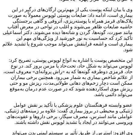
وی با بیان اینکه پوست یکی از مهم‌ترین ارگان‌های درگیر در این
بیماری است، ادامه داد: ضایعات پوستی لوپوس معمولاً به صورت
پلاک‌های قرمز همراه با پوسته‌ریزی، آتروفی و گاهی برجستگی
حاشیه ضایعات ظاهر می‌شوند و اغلب در نواحی در معرض آفتاب
مانند صورت، گونه‌ها، گردن و شانه‌ها دیده می‌شوند. دکتر اسماعیلی
تأکید کرد که حساسیت به نور خورشید از ویژگی‌های مهم این
بیماری است و اشعه فرابنفش می‌تواند موجب شروع یا تشدید علائم
شود.
این متخصص پوست با اشاره به انواع لوپوس پوستی، تصریح کرد:
لوپوس می‌تواند به شکل حاد، تحت‌حاد یا مزمن بروز کند. در نوع
حاد، قرمزی دوطرفه گونه‌ها که به «راش پروانه‌ای» معروف است،
از علائم شاخص بیماری به شمار می‌رود. همچنین برخی بیماران
ممکن است دچار زخم‌های دهانی طولانی‌مدت، ریزش مو و حتی
ریزش موی اسکاردهنده شوند که در صورت عدم درمان به‌موقع
می‌تواند دائمی باشد.
عضو وابسته فرهنگستان علوم پزشکی با تأکید بر نقش عوامل
ژنتیکی و محیطی در بروز بیماری گفت: علاوه بر زمینه‌های ژنتیکی،
عواملی مانند استرس، مصرف سیگار، برخی داروها و عفونت‌های
ویروسی می‌توانند در ایجاد یا تشدید لوپوس نقش داشته باشند.
وی افزود: استرس از طریق تأثیر بر سیستم ایمنی بدن می‌تواند