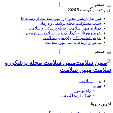
چهارشنبه , آگوست 5 2026
شرایط بازنشر محتوا در میهن سلامت از رسانه ها
سلب مسئولیت مجله پزشکی و درمانی
درباره میهن سلامت؛ مجله پزشکی و سلامت
خرید رپورتاژ و بک لینک میهن سلامت از تریبون
حریم شخصی کاربران میهن سلامت
تماس و ارتباط با تیم میهن سلامت
میهن سلامت مجله پزشکی و
سلامت میهن سلامت
میهن سلامت
سایر
راه نو نیوز
تهران آرت آکادمی
آخرین خبرها
علت خواب رفتن دست چیست؟