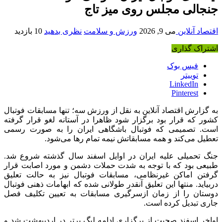
جنجالی مجلس روی میز تاج
اقتصاد آنلاین
می 9, 2026
ورزش و سلامت
نظری بدهید
10 بازدید
اشتراک گذاری
فیس بوک
توییتر
LinkedIn
Pinterest
به گزارش اقتصاد آنلاین به نقل از ورزش سه؛ تنها مسابقات فوتبال
کشور که قرار بود برگزار شود ظاهرا در آستانه لغو قرار گرفته
است. تصمیمی که فوتبال باشگاهی ایران را به صورت رسمی
تعطیل می‌کند و همه مسابقاتش نیمه تمام رها می‌شود.
جنگ تحمیلی علیه ایران در اوایل اسفند سال گذشته شروع شد.
طبیعی بود که با توجه به شدت حملات دشمن و مورد اصابت قرار
گرفتن اماکن غیرنظامی، مسابقات فوتبال نیز به حالت تعلیق
دربیاید. منتها این تعلیق آنقدر طولانی شده که ابهامات ذهنی فوتبال
دوستان را از زمان ازسرگیری مسابقات به تعیین تکلیف فصل
جاری تبدیل کرده است.
اواخر اسفند صحبت از برگزاری ادامه لیگ برتر در اردیبهشت شد و