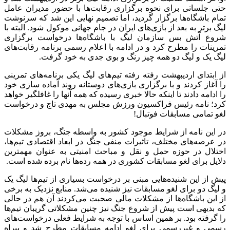
حتی جلساتی برای نحوه برگزاری رقابت‌ها با حضور مدیران عامل
تمام باشگاه‌ها برگزار گردید، اما تصمیم نهایی این شد که سرنوشت
لیگ برتر به بعد از بازی‌های ایران در جام جهانی موکول شود. البته با
شروع آتش بس سازمان لیگ با باشگاه‌ها درخواست برگزاری
تمرینات را مطرح کرد و در ادامه با اعلام رسمی برنامه رقابت‌های
لیگ یک و لیگ دو همه چیز رنگ و بوی جدی به خود گرفت.
از ابتدای اردیبهشت رفته رفته تیم‌های لیگ یکی برنامه‌های تمرینی
را آغاز کردند و با برگزاری بازی‌های دوستانه روند آماده سازی خود
را ادامه دادند تا اینکه حالا خبری رسیده که همه آنها را غافلگیر خواهد
کرد؛ نامه رئیس فراکسیون ورزش مجلس به مهدی تاج و درخواست
لغو تمامی مسابقات فوتبال!
در این نامه از شرایط موجود کشور به واسطه جنگ، بروز مشکلات
در عرصه‌های مختلف، تاثیرات منفی جنگ در ابعاد اقتصادی تیم‌ها،
اختلال در حوزه حمل و نقل و مباحث امنیتی به عنوان مهمترین
دلایل برای لغو مسابقات کشوری در همه رده‌ها نام برده شده است.
پیش از این شنیده‌هایی مبنی بر درخواست بسیاری از تیم‌ها لیگ یک
و لیگ دو برای لغو مسابقات نیز شنیده می‌شد. منابع نزدیک به برخی
از این باشگاه‌ها از مشکلات مالی صحبت می‌کردند آن هم در حالی
که بدیهی است پیش از شروع جنگ نیز چنین مشکلاتی گریبان تیم‌ها
را گرفته بود. بر همین اساس با توجه به شرایط فعلی درخواست‌های
رسمی و غیررسمی برای لغو ادامه مسابقات مطرح شد و بیراه