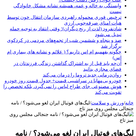
وابستگی به خاله و عمه، همیشه نشانه مشکل خانوادگی
نیست
ترخیص فوری محموله راهبردی سازمان انتقال خون توسط
هیأت امنای صرفه‌جویی ارزی
شادنفرود (لذت از رنج دیگران)؛ وقتی انتقاد به توجیه حمله
تبدیل می‌شود
صد و پنجاه‌ و ششمین شب از تجمع‌های مردمی در کردکوی
برگزار شد
چگونه بفهمیم ام اس داریم؟ ( علائم و نشانه های بیماری ام
اس)
آن‌چه باید قبل از به اشتراک گذاشتن زندگی فرزندتان در
فضای مجازی بدانید
روان‌درمانی جدید تروما را درمان می‌کند
خودرو بی‌مهابا در سراشیبی قیمت+ جدول قیمت روز خودرو
هوش مصنوعی جای طراح لباس را نمی‌گیرد، بلکه تخصص را
تقویت می‌کند
خانه
/
ورزش و سلامت
/
لیگ‌های فوتبال ایران لغو می‌شود؟ / نامه
جنجالی مجلس روی میز تاج
لیگ‌های فوتبال ایران لغو می‌شود؟ / نامه