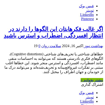
فیس بوک
توییتر
LinkedIn
Pinterest
اگر غالب فکرهایتان این الگوها را دارند در
انتظار افسردگی، اضطراب و استرس باشید
بهداشت نیوز
اکتبر 16, 2024
سلامت روان
0
19
خطاهای شناختی یا تحریف‌های شناختی (Cognitive distortions)،
الگوهای فکری نادرستی هستند که می‌توانند به احساسات منفی
مانند اضطراب، افسردگی و استرس منجر شوند. این خطاها اغلب
مبتنی بر تفکرات غیرواقع‌بینانه و تحریف‌شده‌اند و می‌توانند درک ما
از خودمان و جهان اطراف را مختل کنند.
بیشتر بخوانید »
اشتراک گذاری
فیس بوک
توییتر
LinkedIn