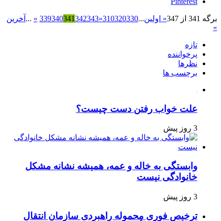
Pinterest
برگه 341 از 347
« اولین
...
330
320
310
«
343
342
341
340
339
»
...
آخرین
»
تازه
پرخواننده
نظرها
برچسب ها
علت خواب رفتن دست چیست؟
3 روز پیش
وابستگی به خاله و عمه، همیشه نشانه مشکل
خانوادگی نیست
3 روز پیش
ترخیص فوری محموله راهبردی سازمان انتقال