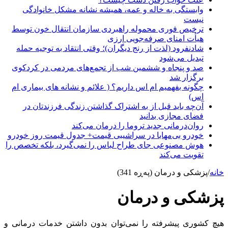
وابستگی به خاله و عمه، همیشه نشانه مشکل خانوادگی
نیست
ترخیص فوری محموله راهبردی سازمان انتقال خون توسط
هیأت امنای صرفه‌جویی ارزی
شادنفرود (لذت از رنج دیگران)؛ وقتی انتقاد به توجیه حمله
تبدیل می‌شود
صد و پنجاه‌ و ششمین شب از تجمع‌های مردمی در کردکوی
برگزار شد
چگونه بفهمیم ام اس داریم؟ ( علائم و نشانه های بیماری ام
اس)
آن‌چه باید قبل از به اشتراک گذاشتن زندگی فرزندتان در
فضای مجازی بدانید
روان‌درمانی جدید تروما را درمان می‌کند
خودرو بی‌مهابا در سراشیبی قیمت+ جدول قیمت روز خودرو
هوش مصنوعی جای طراح لباس را نمی‌گیرد، بلکه تخصص را
تقویت می‌کند
خانه
/
پزشکی و درمان (پەڕە 341)
پزشکی و درمان
هیچ کشوری پیشرفته را نمی‌توان بدون داشتن خدمات درمانی و