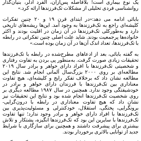
یک نوع بیماری است! بلافاصله پس‌ازآن، آلفرد آدلر، بنیان‌گذار
روانشناسی فردی تحلیلی از مشکلات تک‌فرزندها ارائه کرد.»
بابائی ادامه می دهد:«در ابتدای قرن ۱۹ و ۲۰ چنین تفکرات
کلیشه‌ای راجع به تک‌فرزندها به وجود آمد. این‌ها ریشه‌های تاریخی
دارد و به‌طورکلی تک‌فرزندها در آن زمان در اقلیت بودند و اکثر
خانواده‌ها پرجمعیت بودند. شاید علت اصلی چنین تفکراتی در رابطه
با تک‌فرزندها، تعداد اندک آن‌ها در آن زمان بوده است.»
به گفته بابائی، بعد از ادعاهای مطرح‌شده در رابطه با تک‌فرزندها
تحقیقات زیادی صورت گرفت. به‌منظور پی بردن به تفاوت رفتاری
و شخصیتی تک‌فرزندها با افراد دارای خواهر و برادر سال ۲۰۱۹
مطالعه‌ای بر روی ۲۰۰۰ بزرگ‌سال آلمانی انجام شد. نتایج این
مطالعه نشان داد که برخلاف تفکر رایج و کلیشه‌ای، هیچ تفاوت
معناداری بین تک‌فرزندها با فرزندان دارای خواهر و برادر در
خودشیفتگی وجود ندارد. همچنین در سال ۱۹۸۷ مطالعه دیگری بر
روی شخصیت تک‌فرزندها انجام شده بود و نتایج این تحقیقات نیز
نشان داد که هیچ تفاوت معناداری در رابطه با درون‌گرایی-
برونگرایی، پختگی، استقلال، خودکنترلی و مسئولیت‌پذیری بین
تک‌فرزندها با افراد دارای خواهر و برادر وجود ندارد؛ تنها تفاوت
تک‌فرزندها با سایرین این بود که تک‌فرزندها انگیزه، پشتکار و تلاش
بیشتری برای پیشرفت داشتند و همچنین برای سازگاری با شرایط
جدید از توانایی بالاتری برخوردار بودند.