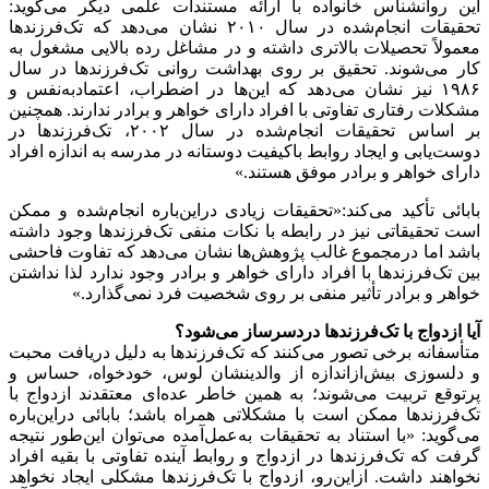
این روانشناس خانواده با ارائه مستندات علمی دیگر می‌گوید:
تحقیقات انجام‌شده در سال ۲۰۱۰ نشان می‌دهد که تک‌فرزندها
معمولاً تحصیلات بالاتری داشته و در مشاغل رده بالایی مشغول به
کار می‌شوند. تحقیق بر روی بهداشت روانی تک‌فرزندها در سال
۱۹۸۶ نیز نشان می‌دهد که این‌ها در اضطراب، اعتمادبه‌نفس و
مشکلات رفتاری تفاوتی با افراد دارای خواهر و برادر ندارند. همچنین
بر اساس تحقیقات انجام‌شده در سال ۲۰۰۲، تک‌فرزندها در
دوست‌یابی و ایجاد روابط باکیفیت دوستانه در مدرسه به اندازه افراد
دارای خواهر و برادر موفق هستند.»
بابائی تأکید می‌کند:«تحقیقات زیادی دراین‌باره انجام‌شده و ممکن
است تحقیقاتی نیز در رابطه با نکات منفی تک‌فرزندها وجود داشته
باشد اما درمجموع غالب پژوهش‌ها نشان می‌دهد که تفاوت فاحشی
بین تک‌فرزندها با افراد دارای خواهر و برادر وجود ندارد لذا نداشتن
خواهر و برادر تأثیر منفی بر روی شخصیت فرد نمی‌گذارد.»
آیا ازدواج با تک‌فرزندها دردسرساز می‌شود؟
متأسفانه برخی تصور می‌کنند که تک‌فرزندها به دلیل دریافت محبت
و دلسوزی بیش‌ازاندازه از والدینشان لوس، خودخواه، حساس و
پرتوقع تربیت می‌شوند؛ به همین خاطر عده‌ای معتقدند ازدواج با
تک‌فرزندها ممکن است با مشکلاتی همراه باشد؛ بابائی دراین‌باره
می‌گوید: «با استناد به تحقیقات به‌عمل‌آمده می‌توان این‌طور نتیجه
گرفت که تک‌فرزندها در ازدواج و روابط آینده تفاوتی با بقیه افراد
نخواهند داشت. ازاین‌رو، ازدواج با تک‌فرزندها مشکلی ایجاد نخواهد