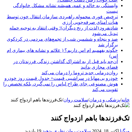
وابستگی به خاله و عمه، همیشه نشانه مشکل خانوادگی
نیست
ترخیص فوری محموله راهبردی سازمان انتقال خون توسط
هیأت امنای صرفه‌جویی ارزی
شادنفرود (لذت از رنج دیگران)؛ وقتی انتقاد به توجیه حمله
تبدیل می‌شود
صد و پنجاه‌ و ششمین شب از تجمع‌های مردمی در کردکوی
برگزار شد
چگونه بفهمیم ام اس داریم؟ ( علائم و نشانه های بیماری ام
اس)
آن‌چه باید قبل از به اشتراک گذاشتن زندگی فرزندتان در
فضای مجازی بدانید
روان‌درمانی جدید تروما را درمان می‌کند
خودرو بی‌مهابا در سراشیبی قیمت+ جدول قیمت روز خودرو
هوش مصنوعی جای طراح لباس را نمی‌گیرد، بلکه تخصص را
تقویت می‌کند
خانه
/
پزشکی و درمان
/
سلامت روان
/
تک‌فرزندها باهم ازدواج کنند
تک‌فرزندها باهم ازدواج کنند
میگنا
اکتبر 18, 2024
سلامت روان
نظری بدهید
19 بازدید