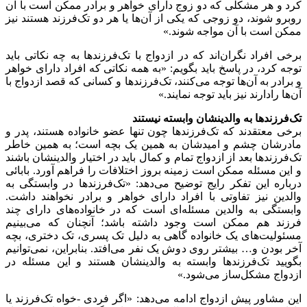
کرد و هر مشکلی که دو زوج دارای خواهر و برادر ممکن است با آن
روبرو شوند، دو زوجی که یکی از آن‌ها یا هر دو تک‌فرزند هستند نیز
ممکن است با آن مواجه شوند.»
برخی افراد نگران‌اند که در ازدواج با تک‌فرزندها به چه نکاتی باید
توجه کرد، در پاسخ باید بگویم: «به همه نکاتی که افراد دارای خواهر
و برادر به آن‌ها توجه می‌کنند، تک‌فرزندها و کسانی که قصد ازدواج با
آن‌ها رادارند نیز باید توجه نمایند.»
تک‌فرزندها به والدینشان وابسته نیستند
برخی معتقدند که تک‌فرزندها چون تنها عضو خانواده هستند، پدر و
مادرشان چشم و امیدشان به همین یک بچه است؛ به همین خاطر
تک‌فرزندها بعد از ازدواج تمام و کمال باید در اختیار والدینشان باشند
و این مسئله ممکن است زمینه بروز اختلافات را فراهم آورد. بابائی
درباره این تفکر رایج توضیح می‌دهد: «تک‌فرزندها در وابستگی به
والدین نیز تفاوتی با افراد دارای خواهر و برادر نخواهند داشت.
وابستگی به والدین مسئله‌ای است که در خانواده‌های دارای چند
فرزند هم ممکن است وجود داشته باشد؛ آنچنان که می‌بینیم
مسئولیت‌های یک خانواده گاهی به دلیل تک پسری، تک دختری، بچه
آخر بودن و… بیشتر روی دوش یک نفر می‌افتد. بنابراین، نمی‌توانیم
بگویید تک‌فرزندها وابسته به والدینشان هستند و این مسئله در
ازدواج مشکل‌ساز می‌شود.»
این مشاور پیش ازدواج ادامه می‌دهد: «اگر فردی -خواه تک‌فرزند یا