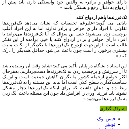
دارای خواهر و برادر- به والدین خود وابستگی دارد، باید پیش از
ازدواج به دنبال رفع وابستگی باشد.»
تک‌فرزندها باهم ازدواج کنند
بابائی می گوید:«علیرغم تحقیقات که نشان می‌دهد تک‌فرزندها
تفاوتی با افراد دارای خواهر و برادر ندارند اما به این افراد اغلب
برچسب زده می‌شود؛ حتی این سؤال که آیا تک‌فرزندها می‌توانند با
افراد دارای خواهر و برادر ازدواج کنند یا خیر، برآمده از این تفکر
غالب است. ازاین‌جهت ازدواج تک‌فرزندها با یکدیگر از نکات مثبت
بیشتری برخوردار است چون باعث می‌شود حداقل همدیگر را درک
کنند.»
این استاد دانشگاه در پایان تأکید می کند:«شاید وقت آن رسیده باشد
تا از سرزنش و برچسب زدن به تک‌فرزندها دست‌برداریم. به‌هرحال
اکثر جوامع ازجمله کشور ما نگران کاهش جمعیت است و این‌یک
سیاست‌گذاری سطح کلان است اما نباید این مسئله را به تک‌فرزندها
ربط داد و اذعان داشت که برای اینکه تک‌فرزندها دچار مشکل
نشوند باید فرزند آوری را افزایش داد چون این مسئله باعث انگ زدن
به تک‌فرزندها می‌شود.»
اشتراک گذاری
فیس بوک
توییتر