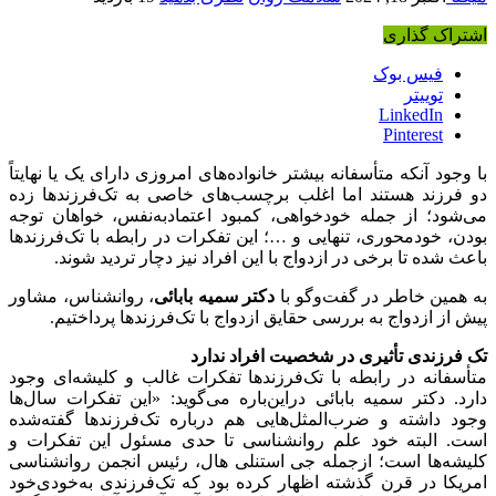
اشتراک گذاری
فیس بوک
توییتر
LinkedIn
Pinterest
با وجود آنکه متأسفانه بیشتر خانواده‌های امروزی دارای یک یا نهایتاً
دو فرزند هستند اما اغلب برچسب‌های خاصی به تک‌فرزندها زده
می‌شود؛ از جمله خودخواهی، کمبود اعتمادبه‌نفس، خواهان توجه
بودن، خودمحوری، تنهایی و …؛ این تفکرات در رابطه با تک‌فرزندها
باعث شده تا برخی در ازدواج با این افراد نیز دچار تردید شوند.
به همین خاطر در گفت‌وگو با
دکتر سمیه بابائی
، روانشناس، مشاور
پیش از ازدواج به بررسی حقایق ازدواج با تک‌فرزندها پرداختیم.
تک فرزندی تأثیری در شخصیت افراد ندارد
متأسفانه در رابطه با تک‌فرزندها تفکرات غالب و کلیشه‌ای وجود
دارد. دکتر سمیه بابائی دراین‌باره می‌گوید: «این تفکرات سال‌ها
وجود داشته و ضرب‌المثل‌هایی هم درباره تک‌فرزندها گفته‌شده
است. البته خود علم روانشناسی تا حدی مسئول این تفکرات و
کلیشه‌ها است؛ ازجمله جی استنلی هال، رئیس انجمن روانشناسی
امریکا در قرن گذشته اظهار کرده بود که تک‌فرزندی به‌خودی‌خود