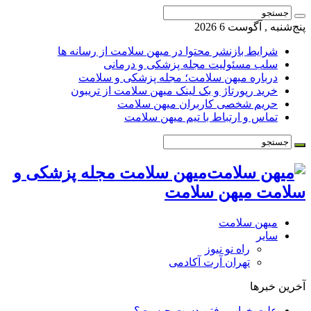
پنج‌شنبه , آگوست 6 2026
شرایط بازنشر محتوا در میهن سلامت از رسانه ها
سلب مسئولیت مجله پزشکی و درمانی
درباره میهن سلامت؛ مجله پزشکی و سلامت
خرید رپورتاژ و بک لینک میهن سلامت از تریبون
حریم شخصی کاربران میهن سلامت
تماس و ارتباط با تیم میهن سلامت
میهن سلامت مجله پزشکی و
سلامت میهن سلامت
میهن سلامت
سایر
راه نو نیوز
تهران آرت آکادمی
آخرین خبرها
علت خواب رفتن دست چیست؟