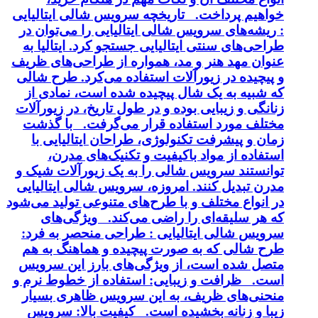
خواهیم پرداخت. تاریخچه سرویس شالی ایتالیایی
: ریشه‌های سرویس شالی ایتالیایی را می‌توان در
طراحی‌های سنتی ایتالیایی جستجو کرد. ایتالیا به
عنوان مهد هنر و مد، همواره از طراحی‌های ظریف
و پیچیده در زیورآلات استفاده می‌کرد. طرح شالی
که شبیه به یک شال پیچیده شده است، نمادی از
زنانگی و زیبایی بوده و در طول تاریخ، در زیورآلات
مختلف مورد استفاده قرار می‌گرفت. با گذشت
زمان و پیشرفت تکنولوژی، طراحان ایتالیایی با
استفاده از مواد باکیفیت و تکنیک‌های مدرن،
توانستند سرویس شالی را به یک زیورآلات شیک و
مدرن تبدیل کنند. امروزه، سرویس شالی ایتالیایی
در انواع مختلف و با طرح‌های متنوعی تولید می‌شود
که هر سلیقه‌ای را راضی می‌کند. ویژگی‌های
سرویس شالی ایتالیایی : طراحی منحصر به فرد:
طرح شالی که به صورت پیچیده و هماهنگ به هم
متصل شده است، از ویژگی‌های بارز این سرویس
است. ظرافت و زیبایی: استفاده از خطوط نرم و
منحنی‌های ظریف، به این سرویس ظاهری بسیار
زیبا و زنانه بخشیده است. کیفیت بالا: سرویس