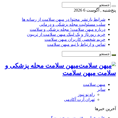
پنج‌شنبه , آگوست 6 2026
شرایط بازنشر محتوا در میهن سلامت از رسانه ها
سلب مسئولیت مجله پزشکی و درمانی
درباره میهن سلامت؛ مجله پزشکی و سلامت
خرید رپورتاژ و بک لینک میهن سلامت از تریبون
حریم شخصی کاربران میهن سلامت
تماس و ارتباط با تیم میهن سلامت
میهن سلامت مجله پزشکی و
سلامت میهن سلامت
میهن سلامت
سایر
راه نو نیوز
تهران آرت آکادمی
آخرین خبرها
علت خواب رفتن دست چیست؟