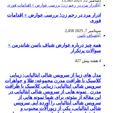
دسامبر 12, 2025
13,545
ادرار مرد در رحم زن؛ بررسی عوارض + اقدامات
فوری
سپتامبر 7, 2025
2,458
همه چیز درباره عوارض شیاف باسن شاندرمن +
سوالات پرتکرار
4 هفته پیش
427
مدل های زیبا از سرویس شالی ایتالیایی: زیبایی
کلاسیک با ظرافت مدرن مجموعه: طلا و جواهرات
سرویس شالی ایتالیایی: زیبایی کلاسیک با ظرافت
مدرن نمونه هایی از سرویس شالی ایتالیایی در
این مقاله از بیتوته، برای شما نمونه هایی از
سرویس شالی ایتالیایی را آورده ایم. سرویس
شالی ایتالیایی، یکی از زیورآلات محبوب و