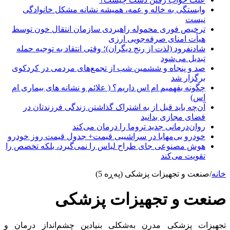
وابستگی به خاله و عمه، همیشه نشانه مشکل خانوادگی
نیست
ترخیص فوری محموله راهبردی سازمان انتقال خون توسط
هیأت امنای صرفه‌جویی ارزی
شادنفرود (لذت از رنج دیگران)؛ وقتی انتقاد به توجیه حمله
تبدیل می‌شود
صد و پنجاه‌ و ششمین شب از تجمع‌های مردمی در کردکوی
برگزار شد
چگونه بفهمیم ام اس داریم؟ ( علائم و نشانه های بیماری ام
اس)
آن‌چه باید قبل از به اشتراک گذاشتن زندگی فرزندتان در
فضای مجازی بدانید
روان‌درمانی جدید تروما را درمان می‌کند
خودرو بی‌مهابا در سراشیبی قیمت+ جدول قیمت روز خودرو
هوش مصنوعی جای طراح لباس را نمی‌گیرد، بلکه تخصص را
تقویت می‌کند
خانه
/
صنعت و تجهیزات پزشکی (پەڕە 5)
صنعت و تجهیزات پزشکی
تجهیزات پزشکی مدرن به‌شکلی بنیادین چشم‌انداز درمان و