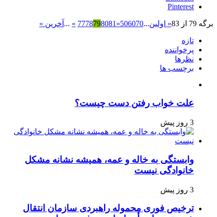
Pinterest
برگه 79 از 83
« اولین
...
70
60
50
«
81
80
79
78
77
»
...
آخرین »
تازه
پرخواننده
نظرها
برچسب ها
علت خواب رفتن دست چیست؟
3 روز پیش
وابستگی به خاله و عمه، همیشه نشانه مشکل
خانوادگی نیست
3 روز پیش
ترخیص فوری محموله راهبردی سازمان انتقال