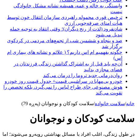
وابستگی به خاله و عمه، همیشه نشانه مشکل خانوادگی
نیست
ترخیص فوری محموله راهبردی سازمان انتقال خون توسط
هیأت امنای صرفه‌جویی ارزی
شادنفرود (لذت از رنج دیگران)؛ وقتی انتقاد به توجیه حمله
تبدیل می‌شود
صد و پنجاه‌ و ششمین شب از تجمع‌های مردمی در کردکوی
برگزار شد
چگونه بفهمیم ام اس داریم؟ ( علائم و نشانه های بیماری ام
اس)
آن‌چه باید قبل از به اشتراک گذاشتن زندگی فرزندتان در
فضای مجازی بدانید
روان‌درمانی جدید تروما را درمان می‌کند
خودرو بی‌مهابا در سراشیبی قیمت+ جدول قیمت روز خودرو
هوش مصنوعی جای طراح لباس را نمی‌گیرد، بلکه تخصص را
تقویت می‌کند
خانه
/
سلامت خانواده
/
سلامت کودکان و نوجوانان (پەڕە 79)
سلامت کودکان و نوجوانان
در طول زندگی، اغلب افراد با مسائل بهداشتی روبه‌رو می‌شوند؛ اما