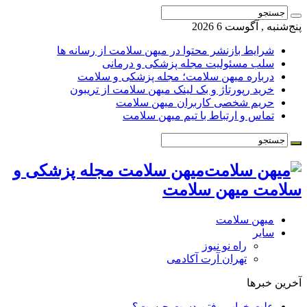
پنج‌شنبه , آگوست 6 2026
شرایط بازنشر محتوا در میهن سلامت از رسانه ها
سلب مسئولیت مجله پزشکی و درمانی
درباره میهن سلامت؛ مجله پزشکی و سلامت
خرید رپورتاژ و بک لینک میهن سلامت از تریبون
حریم شخصی کاربران میهن سلامت
تماس و ارتباط با تیم میهن سلامت
میهن سلامت مجله پزشکی و
سلامت میهن سلامت
میهن سلامت
سایر
راه نو نیوز
تهران آرت آکادمی
آخرین خبرها
علت خواب رفتن دست چیست؟