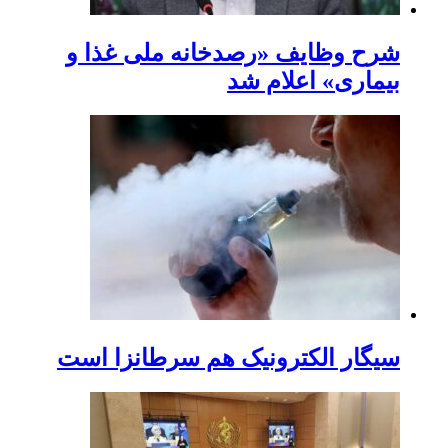
شرح وظایف «رصدخانه ملی غذا و
بیماری» اعلام شد
سیگار الکترونیک هم سرطانزا است