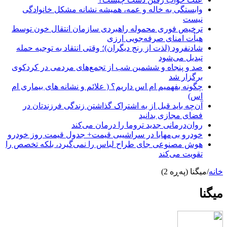
وابستگی به خاله و عمه، همیشه نشانه مشکل خانوادگی
نیست
ترخیص فوری محموله راهبردی سازمان انتقال خون توسط
هیأت امنای صرفه‌جویی ارزی
شادنفرود (لذت از رنج دیگران)؛ وقتی انتقاد به توجیه حمله
تبدیل می‌شود
صد و پنجاه‌ و ششمین شب از تجمع‌های مردمی در کردکوی
برگزار شد
چگونه بفهمیم ام اس داریم؟ ( علائم و نشانه های بیماری ام
اس)
آن‌چه باید قبل از به اشتراک گذاشتن زندگی فرزندتان در
فضای مجازی بدانید
روان‌درمانی جدید تروما را درمان می‌کند
خودرو بی‌مهابا در سراشیبی قیمت+ جدول قیمت روز خودرو
هوش مصنوعی جای طراح لباس را نمی‌گیرد، بلکه تخصص را
تقویت می‌کند
خانه
/
میگنا (پەڕە 2)
میگنا