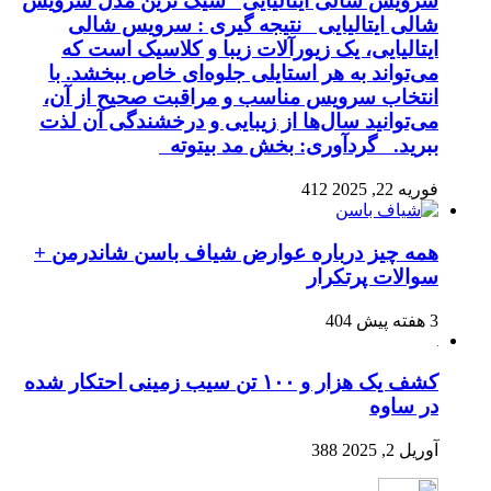
سرویس شالی ایتالیایی شیک ترین مدل سرویس
شالی ایتالیایی نتیجه گیری : سرویس شالی
ایتالیایی، یک زیورآلات زیبا و کلاسیک است که
می‌تواند به هر استایلی جلوه‌ای خاص ببخشد. با
انتخاب سرویس مناسب و مراقبت صحیح از آن،
می‌توانید سال‌ها از زیبایی و درخشندگی آن لذت
ببرید. گردآوری: بخش مد بیتوته
فوریه 22, 2025
412
همه چیز درباره عوارض شیاف باسن شاندرمن +
سوالات پرتکرار
3 هفته پیش
404
کشف یک هزار و ۱۰۰ تن سیب زمینی احتکار شده
در ساوه
آوریل 2, 2025
388