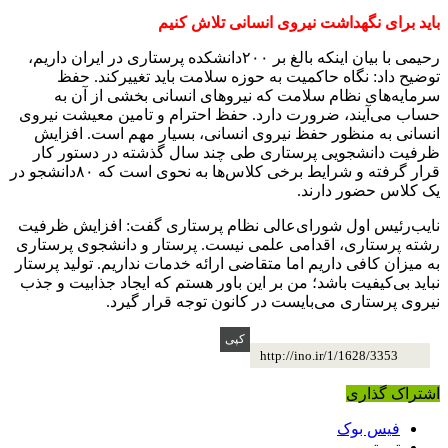
باید برای نگهداشت نیروی انسانی تلاش کنیم
رحیمی با بیان اینکه بالغ بر ۲۰۰دانشکده پرستاری در ایران داریم،
توضیح داد: نگاه حاکمیت به حوزه سلامت باید تغییرکند. حفظ
سرمایه‌های نظام سلامت که نیروهای انسانی بخشی از آن به
حساب می‌آیند، ضرورت دارد. حفظ احترام و تامین معیشت نیروی
انسانی به منظور حفظ نیروی انسانی، بسیار مهم است. افزایش
ظرفیت دانشجویی پرستاری طی چند سال گذشته در دستور کار
قرار گرفته و شرایط برخی کلاس‌ها به نحوی است که ۸۰دانشجو در
یک کلاس حضور دارند
.
نایب‌رئیس اول شورای‌عالی نظام پرستاری گفت: افزایش ظرفیت
رشته پرستاری، اقدامی علمی نیست. پرستار و دانشجوی پرستاری
به میزان کافی داریم اما متقاضی ارائه‌ خدمات نداریم. تولید پرستار
نباید بی‌کیفیت باشد؛ من بر این باور هستم که ایجاد جذابیت و جذب
نیروی پرستاری می‌بایست در کانون توجه قرار گیرد
.
http://ino.ir/1/1628/3353
اشتراک گذاری
فیس بوک
توییتر