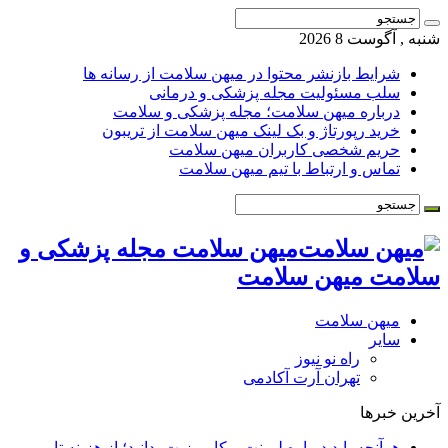
شنبه , آگوست 8 2026
شرایط بازنشر محتوا در میهن سلامت از رسانه ها
سلب مسئولیت مجله پزشکی و درمانی
درباره میهن سلامت؛ مجله پزشکی و سلامت
خرید رپورتاژ و بک لینک میهن سلامت از تریبون
حریم شخصی کاربران میهن سلامت
تماس و ارتباط با تیم میهن سلامت
میهن سلامت مجله پزشکی و
سلامت میهن سلامت
میهن سلامت
سایر
راه نو نیوز
تهران آرت آکادمی
آخرین خبرها
هرآنچه باید درباره لمینت و کامپوزیت بدانید؛ از هزینه تا