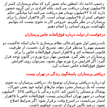
رحیمی ادامه داد: اینطور نباید تصور کرد که تمام پرستاران کمتر از
۲۵میلیون تومان دریافت می‌کنند، بلکه افرادی در این گروه حضور
دارند که تا ۴۲میلیون تومان هم دریافت می‌کنند اما میانگین حکم
حقوقی کمتر از ۲۵میلیون تومان است. اگر ۲۵هزار امتیاز را برای
پرستاران در نظر بگیریم، خروجی کار به نحوی نیست که بتوانیم
نگهداشت نیروی انسانی را انجام دهیم.
درخواست از دولت درباره فوق‌العاده خاص پرستاران
نایب‌رئیس اول شورای‌عالی نظام پرستاری با بیان اینکه حاکمیت دو
تصمیم مهم را مدنظر قرار دهد، تصریح کرد: نخست، از ظرفیت
قانونی استفاده‌ کند و ۲۵هزار امتیاز فوق‌العاده خاص را برای
پرستاران در نظر گیرد. همچنین مهار نرخ تورم در کانون توجه قرار
گیرد؛ اگر افزایش نرخ تورم مهار نشود، نمی‌توان روی افزایش
حقوق فوق‌العاده خاص حساب‌ کرد.
دریافتی پرستاران، پاسخگوی زندگی در تهران نیست
او درباره دریافتی پرستاران توضیح داد: دریافتی پرستاران به نحوی
نیست که یک پرستار مجرد بتواند نیازهای اولیه خود یعنی خوراک،
پوشاک و مسکن را تامین کند. اداره زندگی با دریافتی ۲۵تا ۳۰میلیون
تومانی در شهر تهران امکان‌پذیر نیست. فوق‌العاده خاص با ۲۵هزار
امتیاز می‌بایست در اسرع وقت برقرار شود؛ اگر شرایط اصلاح
نشود، درصد بالایی خروج از خدمت خواهیم‌ داشت.