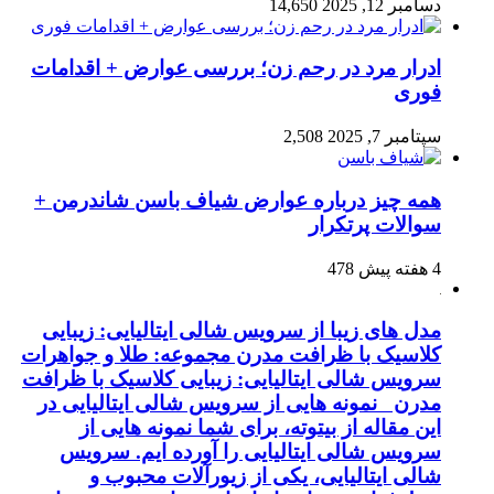
دسامبر 12, 2025
14,650
ادرار مرد در رحم زن؛ بررسی عوارض + اقدامات
فوری
سپتامبر 7, 2025
2,508
همه چیز درباره عوارض شیاف باسن شاندرمن +
سوالات پرتکرار
4 هفته پیش
478
مدل های زیبا از سرویس شالی ایتالیایی: زیبایی
کلاسیک با ظرافت مدرن مجموعه: طلا و جواهرات
سرویس شالی ایتالیایی: زیبایی کلاسیک با ظرافت
مدرن نمونه هایی از سرویس شالی ایتالیایی در
این مقاله از بیتوته، برای شما نمونه هایی از
سرویس شالی ایتالیایی را آورده ایم. سرویس
شالی ایتالیایی، یکی از زیورآلات محبوب و