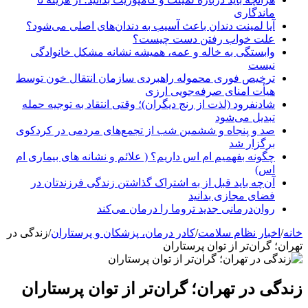
ماندگاری
آیا لمینت دندان باعث آسیب به دندان‌های اصلی می‌شود؟
علت خواب رفتن دست چیست؟
وابستگی به خاله و عمه، همیشه نشانه مشکل خانوادگی
نیست
ترخیص فوری محموله راهبردی سازمان انتقال خون توسط
هیأت امنای صرفه‌جویی ارزی
شادنفرود (لذت از رنج دیگران)؛ وقتی انتقاد به توجیه حمله
تبدیل می‌شود
صد و پنجاه‌ و ششمین شب از تجمع‌های مردمی در کردکوی
برگزار شد
چگونه بفهمیم ام اس داریم؟ ( علائم و نشانه های بیماری ام
اس)
آن‌چه باید قبل از به اشتراک گذاشتن زندگی فرزندتان در
فضای مجازی بدانید
روان‌درمانی جدید تروما را درمان می‌کند
خانه
/
اخبار نظام سلامت
/
کادر درمان، پزشکان و پرستاران
/
زندگی در
تهران؛ گران‌تر از توان پرستاران
زندگی در تهران؛ گران‌تر از توان پرستاران