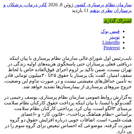
سازمان نظام پرستاری کشور
ژوئن 8, 2026
کادر درمان، پزشکان و
پرستاران
نظری بدهید
11 بازدید
اشتراک گذاری
فیس بوک
توییتر
LinkedIn
Pinterest
نایب‌رئیس اول شورای‌عالی سازمان نظام پرستاری با بیان اینکه
دریافتی فعلی پرستاران حتی پاسخگوی هزینه‌های اولیه زندگی در
تهران نیست، ضمن تاکید بر لزوم اجرای فوق‌العاده خاص با لحاظ
سقف امتیاز، گفت: یک پرستار با حقوق ۲۵تا ۳۰میلیون تومانی قادر
به تأمین حداقل‌های معیشتی نیست و در صورت تداوم این وضعیت،
خروج نیروهای پرستاری از بیمارستان‌ها تشدید خواهد شد.
به‌گزارش روابط‌عمومی سازمان نظام پرستاری، یوسف رحیمی در
گفت‌وگو با ایسنا، با بیان اینکه پرداخت حقوق کارکنان نظام سلامت
برمبنای ۳الگو است، بیان کرد: پرداختی کارکنان نظام سلامت
براساس «نظام هماهنگ پرداخت»، «قانون کار» و «اعضای
هیئت‌علمی» است. اتفاقات خوبی درباره افزایش حقوق دو گروه
صورت گرفته، موضوعی که احساس تبعیض برای گروه سوم را در
پی دارد
.