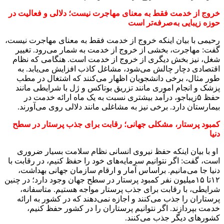
خروج از خدمت فقط به معنای مهاجرت نیست
؛
دلالی و فعالیت در
حوزه زیبایی به‌صرفه‌تر است
رحیمی با بیان اینکه خروج از خدمت فقط به معنای مهاجرت نیست،
گفت: مهاجرت، بخشی از خروج از خدمت به‌ شمار می‌رود. تغییر
شغل، نیز بخش دیگری از خروج از خدمت است. هنگامی که نظام
اقتصادی دچار چالش می‌شود، مشاغل کاذب افزایش می‌یابد. به
طور مثال، برخی دانشجویان اظهار می‌کنند که اشتغال در مطب
پزشک و انجام اموری مانند تزریق بوتاکس و ژل با شرایطی مانند
حفظ ۵زیباجو، درآمد بیشتری نسبت به یک ماه ارائه خدمت در
بیمارستان دارد. برخی نیز به مشاغلی مانند دلالی روی می‌آورند
.
کمبود پرستار، مشکلی جهانی
؛
رقابت برای جذب پرستار در سطح
دنیا
او با بیان اینکه حفظ نیروی انسانی نظام سلامت بسیار ضروری
است، گفت: اگر نتوانیم سرمایه‌های خود را حفظ کنیم، در رقابت با
دنیا جا می‌مانیم. براساس آمار و ارقام سازمان جهانی بهداشت،
۱۲تا ۱۵میلیون نفر کمبود پرستار در سطح جهان وجود دارد؛ در چنین
شرایطی، با رقابت برای جذب پرستار مواجه هستیم. متاسفانه،
پرستاران را جذب می‌کنند و اجازه نمی‌دهند که در کشور به ارائه
خدمت بپردازند. اگر نتوانیم پرستاران را در کشور حفظ کنیم،
کشورهای دیگر جذب می‌کنند
.