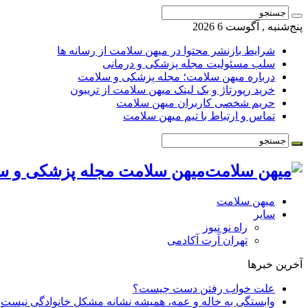
پنج‌شنبه , آگوست 6 2026
شرایط بازنشر محتوا در میهن سلامت از رسانه ها
سلب مسئولیت مجله پزشکی و درمانی
درباره میهن سلامت؛ مجله پزشکی و سلامت
خرید رپورتاژ و بک لینک میهن سلامت از تریبون
حریم شخصی کاربران میهن سلامت
تماس و ارتباط با تیم میهن سلامت
میهن سلامت مجله پزشکی و س
میهن سلامت
سایر
راه نو نیوز
تهران آرت آکادمی
آخرین خبرها
علت خواب رفتن دست چیست؟
وابستگی به خاله و عمه، همیشه نشانه مشکل خانوادگی نیست