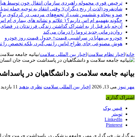
ترخیص فوری محموله راهبردی سازمان انتقال خون توسط هیأ
شادنفرود (لذت از رنج دیگران)؛ وقتی انتقاد به توجیه حمله تبدی
صد و پنجاه‌ و ششمین شب از تجمع‌های مردمی در کردکوی برگ
چگونه بفهمیم ام اس داریم؟ ( علائم و نشانه های بیماری ام اس
آن‌چه باید قبل از به اشتراک گذاشتن زندگی فرزندتان در فضای 
روان‌درمانی جدید تروما را درمان می‌کند
خودرو بی‌مهابا در سراشیبی قیمت+ جدول قیمت روز خودرو
هوش مصنوعی جای طراح لباس را نمی‌گیرد، بلکه تخصص را تق
خانه
/
اخبار نظام سلامت
/
اخبار بین المللی سلامت
/
بیانیه جامعه سلامت
بیانیه جامعه سلامت و دانشگاهیان در پاسدا
مهر نیوز
می 13, 2026
اخبار بین المللی سلامت
نظری بدهید
11 بازدید
اشتراک گذاری
فیس بوک
توییتر
LinkedIn
Pinterest
به گزارش خبرگزاری مهر، جامعه پزشکی در پاسداشت حرمت جان انسان