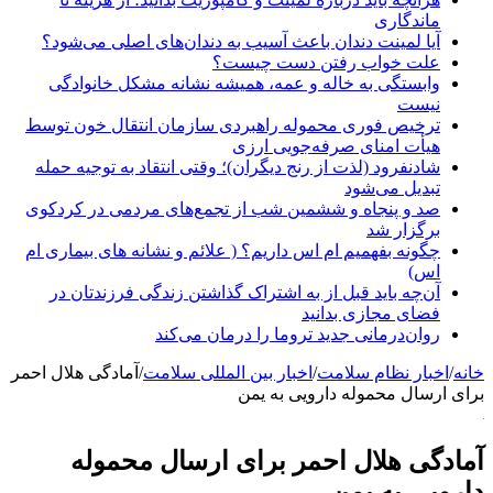
ماندگاری
آیا لمینت دندان باعث آسیب به دندان‌های اصلی می‌شود؟
علت خواب رفتن دست چیست؟
وابستگی به خاله و عمه، همیشه نشانه مشکل خانوادگی
نیست
ترخیص فوری محموله راهبردی سازمان انتقال خون توسط
هیأت امنای صرفه‌جویی ارزی
شادنفرود (لذت از رنج دیگران)؛ وقتی انتقاد به توجیه حمله
تبدیل می‌شود
صد و پنجاه‌ و ششمین شب از تجمع‌های مردمی در کردکوی
برگزار شد
چگونه بفهمیم ام اس داریم؟ ( علائم و نشانه های بیماری ام
اس)
آن‌چه باید قبل از به اشتراک گذاشتن زندگی فرزندتان در
فضای مجازی بدانید
روان‌درمانی جدید تروما را درمان می‌کند
خانه
/
اخبار نظام سلامت
/
اخبار بین المللی سلامت
/
آمادگی هلال احمر
برای ارسال محموله دارویی به یمن
آمادگی هلال احمر برای ارسال محموله
دارویی به یمن