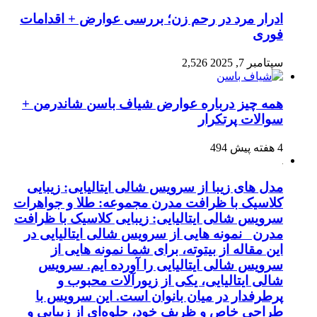
ادرار مرد در رحم زن؛ بررسی عوارض + اقدامات
فوری
سپتامبر 7, 2025
2,526
همه چیز درباره عوارض شیاف باسن شاندرمن +
سوالات پرتکرار
4 هفته پیش
494
مدل های زیبا از سرویس شالی ایتالیایی: زیبایی
کلاسیک با ظرافت مدرن مجموعه: طلا و جواهرات
سرویس شالی ایتالیایی: زیبایی کلاسیک با ظرافت
مدرن نمونه هایی از سرویس شالی ایتالیایی در
این مقاله از بیتوته، برای شما نمونه هایی از
سرویس شالی ایتالیایی را آورده ایم. سرویس
شالی ایتالیایی، یکی از زیورآلات محبوب و
پرطرفدار در میان بانوان است. این سرویس با
طراحی خاص و ظریف خود، جلوه‌ای از زیبایی و