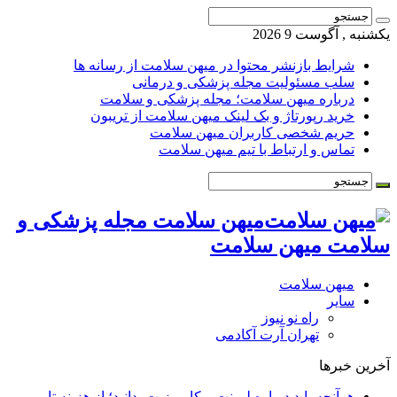
یکشنبه , آگوست 9 2026
شرایط بازنشر محتوا در میهن سلامت از رسانه ها
سلب مسئولیت مجله پزشکی و درمانی
درباره میهن سلامت؛ مجله پزشکی و سلامت
خرید رپورتاژ و بک لینک میهن سلامت از تریبون
حریم شخصی کاربران میهن سلامت
تماس و ارتباط با تیم میهن سلامت
میهن سلامت مجله پزشکی و
سلامت میهن سلامت
میهن سلامت
سایر
راه نو نیوز
تهران آرت آکادمی
آخرین خبرها
هرآنچه باید درباره لمینت و کامپوزیت بدانید؛ از هزینه تا