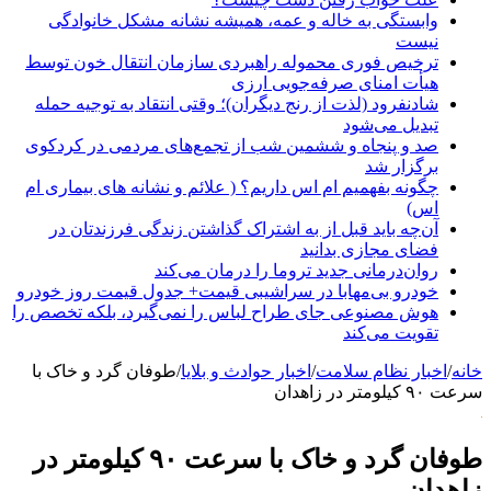
وابستگی به خاله و عمه، همیشه نشانه مشکل خانوادگی
نیست
ترخیص فوری محموله راهبردی سازمان انتقال خون توسط
هیأت امنای صرفه‌جویی ارزی
شادنفرود (لذت از رنج دیگران)؛ وقتی انتقاد به توجیه حمله
تبدیل می‌شود
صد و پنجاه‌ و ششمین شب از تجمع‌های مردمی در کردکوی
برگزار شد
چگونه بفهمیم ام اس داریم؟ ( علائم و نشانه های بیماری ام
اس)
آن‌چه باید قبل از به اشتراک گذاشتن زندگی فرزندتان در
فضای مجازی بدانید
روان‌درمانی جدید تروما را درمان می‌کند
خودرو بی‌مهابا در سراشیبی قیمت+ جدول قیمت روز خودرو
هوش مصنوعی جای طراح لباس را نمی‌گیرد، بلکه تخصص را
تقویت می‌کند
خانه
/
اخبار نظام سلامت
/
اخبار حوادث و بلایا
/
طوفان گرد و خاک با
سرعت ۹۰ کیلومتر در زاهدان
طوفان گرد و خاک با سرعت ۹۰ کیلومتر در
زاهدان