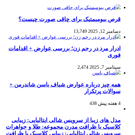
قرص بیومیمتیک برای چاقی صورت چیست؟
دسامبر 12, 2025
13,749
ادرار مرد در رحم زن؛ بررسی عوارض + اقدامات
فوری
سپتامبر 7, 2025
2,474
همه چیز درباره عوارض شیاف باسن شاندرمن +
سوالات پرتکرار
4 هفته پیش
438
مدل های زیبا از سرویس شالی ایتالیایی: زیبایی
کلاسیک با ظرافت مدرن مجموعه: طلا و جواهرات
سرویس شالی ایتالیایی: زیبایی کلاسیک با ظرافت