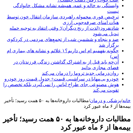
وابستگی به خاله و عمه، همیشه نشانه مشکل خانوادگی
نیست
ترخیص فوری محموله راهبردی سازمان انتقال خون توسط
هیأت امنای صرفه‌جویی ارزی
شادنفرود (لذت از رنج دیگران)؛ وقتی انتقاد به توجیه حمله
تبدیل می‌شود
صد و پنجاه‌ و ششمین شب از تجمع‌های مردمی در کردکوی
برگزار شد
چگونه بفهمیم ام اس داریم؟ ( علائم و نشانه های بیماری ام
اس)
آن‌چه باید قبل از به اشتراک گذاشتن زندگی فرزندتان در
فضای مجازی بدانید
روان‌درمانی جدید تروما را درمان می‌کند
خودرو بی‌مهابا در سراشیبی قیمت+ جدول قیمت روز خودرو
هوش مصنوعی جای طراح لباس را نمی‌گیرد، بلکه تخصص را
تقویت می‌کند
خانه
/
پزشکی و درمان
/
مطالبات داروخانه‌ها به ۵۰ همت رسید؛ تأخیر
بیمه‌ها از ۶ ماه عبور کرد
مطالبات داروخانه‌ها به ۵۰ همت رسید؛ تأخیر
بیمه‌ها از ۶ ماه عبور کرد