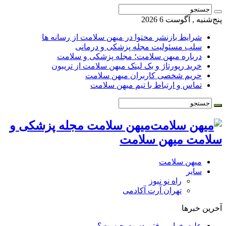
پنج‌شنبه , آگوست 6 2026
شرایط بازنشر محتوا در میهن سلامت از رسانه ها
سلب مسئولیت مجله پزشکی و درمانی
درباره میهن سلامت؛ مجله پزشکی و سلامت
خرید رپورتاژ و بک لینک میهن سلامت از تریبون
حریم شخصی کاربران میهن سلامت
تماس و ارتباط با تیم میهن سلامت
میهن سلامت مجله پزشکی و
سلامت میهن سلامت
میهن سلامت
سایر
راه نو نیوز
تهران آرت آکادمی
آخرین خبرها
علت خواب رفتن دست چیست؟