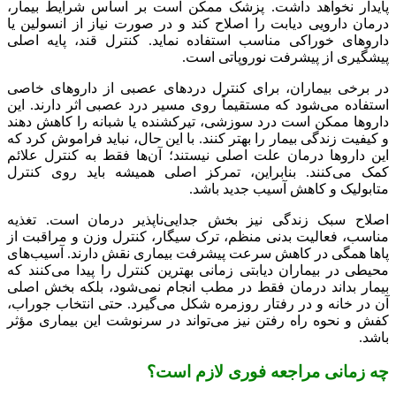
پایدار نخواهد داشت. پزشک ممکن است بر اساس شرایط بیمار،
درمان دارویی دیابت را اصلاح کند و در صورت نیاز از انسولین یا
داروهای خوراکی مناسب استفاده نماید. کنترل قند، پایه اصلی
پیشگیری از پیشرفت نوروپاتی است.
در برخی بیماران، برای کنترل دردهای عصبی از داروهای خاصی
استفاده می‌شود که مستقیماً روی مسیر درد عصبی اثر دارند. این
داروها ممکن است درد سوزشی، تیرکشنده یا شبانه را کاهش دهند
و کیفیت زندگی بیمار را بهتر کنند. با این حال، نباید فراموش کرد که
این داروها درمان علت اصلی نیستند؛ آن‌ها فقط به کنترل علائم
کمک می‌کنند. بنابراین، تمرکز اصلی همیشه باید روی کنترل
متابولیک و کاهش آسیب جدید باشد.
اصلاح سبک زندگی نیز بخش جدایی‌ناپذیر درمان است. تغذیه
مناسب، فعالیت بدنی منظم، ترک سیگار، کنترل وزن و مراقبت از
پاها همگی در کاهش سرعت پیشرفت بیماری نقش دارند. آسیب‌های
محیطی در بیماران دیابتی زمانی بهترین کنترل را پیدا می‌کنند که
بیمار بداند درمان فقط در مطب انجام نمی‌شود، بلکه بخش اصلی
آن در خانه و در رفتار روزمره شکل می‌گیرد. حتی انتخاب جوراب،
کفش و نحوه راه رفتن نیز می‌تواند در سرنوشت این بیماری مؤثر
باشد.
چه زمانی مراجعه فوری لازم است؟