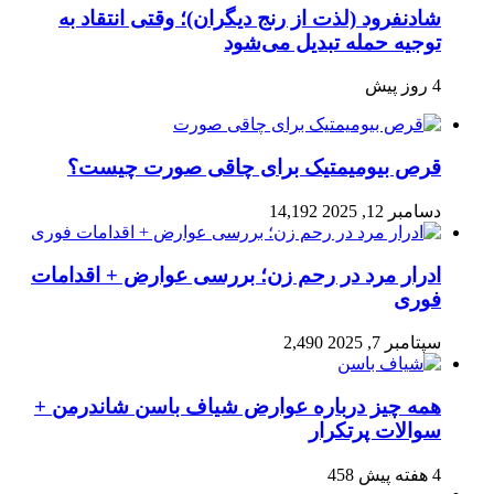
شادنفرود (لذت از رنج دیگران)؛ وقتی انتقاد به
توجیه حمله تبدیل می‌شود
4 روز پیش
قرص بیومیمتیک برای چاقی صورت چیست؟
دسامبر 12, 2025
14,192
ادرار مرد در رحم زن؛ بررسی عوارض + اقدامات
فوری
سپتامبر 7, 2025
2,490
همه چیز درباره عوارض شیاف باسن شاندرمن +
سوالات پرتکرار
4 هفته پیش
458