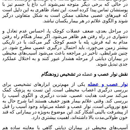
در حالی که برخی دیگر متوجه نمی‌شوند آب داغ یا جسم تیز با
پوستشان تماس پیدا کرده است. این تضاد ظاهری به این دلیل است
که فیبرهای عصبی مختلف ممکن است به شکل متفاوتی درگیر
شوند و الگوی علائم در هر بیمار یکسان نباشد.
در مراحل بعدی، ضعف عضلات کوچک پا، احساس عدم تعادل و
دشواری در راه رفتن هم ظاهر می‌شود. اگر بیمار هنگام راه رفتن
مدام به لبه فرش، پله یا جسم کوچک گیر می‌کند، یا در تاریکی
بیشتر زمین می‌خورد، باید احتمال درگیری عصبی مطرح شود. در
چنین شرایطی، تأخیر در مراجعه باعث می‌شود آسیب‌های محیطی
در بیماران دیابتی از مرحله هشدار عبور کنند و به اختلال عملکرد
جدی تبدیل شوند.
نقش نوار عصب و
عضله
در تشخیص زودهنگام
نوار عصب و عضله
یکی از مهم‌ترین ابزارهای تشخیصی برای
بررسی درگیری اعصاب محیطی است. این تست به پزشک کمک
می‌کند سرعت هدایت عصبی، شدت درگیری و الگوی آسیب را
بررسی کند. وقتی علائم بیمار هنوز خفیف هستند اما شرح حال به
نفع نوروپاتی است، نوار عصب و عضله می‌تواند وجود آسیب را قبل
از پیشرفت بالینی آشکار کند. این موضوع به‌ویژه در بیمارانی که قند
خون طولانی‌مدت بالا داشته‌اند، اهمیت بیشتری دارد.
آسیب‌های محیطی در بیماران دیابتی گاهی با معاینه ساده هم