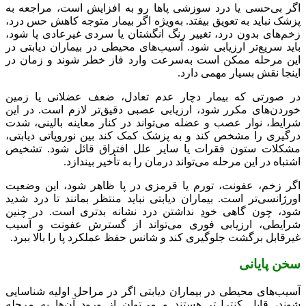
اگر بی‌حسی یا درد سوزشی پاها رو به افزایش است، مراجعه به
پزشک نباید به تعویق بیفتد. به‌ویژه اگر بیمار متوجه کاهش حس درد،
زخم‌های بدون درد، تغییر رنگ انگشتان یا سردی غیرعادی پا شود،
باید سریع‌تر ارزیابی شود. آسیب‌های محیطی در بیماران دیابتی در
این مرحله ممکن است به‌سرعت وارد فاز خطر شوند و زمان در
اینجا نقش بسیار مهمی دارد.
در صورتی که بیمار دچار عدم تعادل، ضعف عضلانی یا زمین
خوردن‌های مکرر شود، ارزیابی عصبی دقیق‌تر لازم است. در این
شرایط، نوار عصب و عضله می‌تواند در کنار معاینه بالینی، شدت
درگیری را مشخص کند و به پزشک کمک کند بین نوروپاتی دیابتی،
مشکلات ستون فقرات یا سایر علل افتراق قائل شود. تشخیص
اشتباه در این مرحله می‌تواند درمان را به تأخیر بیندازد.
اگر زخم، عفونت، تورم یا قرمزی در پا ظاهر شود، این وضعیت
اورژانسی‌تر است. بیماران دیابتی نباید منتظر بمانند تا درد شدید
شود، چون گاهی خودِ نداشتن درد نشانه بدتری است. در چنین
شرایطی، ارزیابی فوری می‌تواند از گسترش عفونت و آسیب
غیرقابل برگشت جلوگیری کند و شانس حفظ عملکرد پا را بالا ببرد.
سخن پایانی
آسیب‌های محیطی در بیماران دیابتی اگر در مراحل اولیه شناسایی
شوند، قابل کنترل‌تر هستند و می‌توان از ورود آن‌ها به مرحله