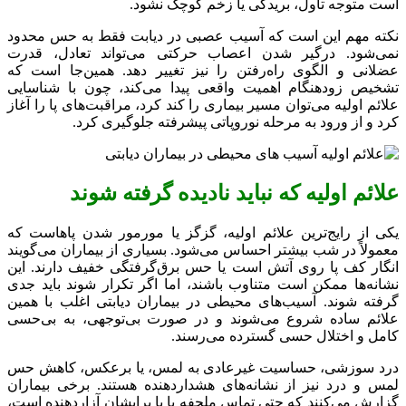
است متوجه تاول، بریدگی یا زخم کوچک نشود.
نکته مهم این است که آسیب عصبی در دیابت فقط به حس محدود
نمی‌شود. درگیر شدن اعصاب حرکتی می‌تواند تعادل، قدرت
عضلانی و الگوی راه‌رفتن را نیز تغییر دهد. همین‌جا است که
تشخیص زودهنگام اهمیت واقعی پیدا می‌کند، چون با شناسایی
علائم اولیه می‌توان مسیر بیماری را کند کرد، مراقبت‌های پا را آغاز
کرد و از ورود به مرحله نوروپاتی پیشرفته جلوگیری کرد.
علائم اولیه که نباید نادیده گرفته شوند
یکی از رایج‌ترین علائم اولیه، گزگز یا مورمور شدن پاهاست که
معمولاً در شب بیشتر احساس می‌شود. بسیاری از بیماران می‌گویند
انگار کف پا روی آتش است یا حس برق‌گرفتگی خفیف دارند. این
نشانه‌ها ممکن است متناوب باشند، اما اگر تکرار شوند باید جدی
گرفته شوند. آسیب‌های محیطی در بیماران دیابتی اغلب با همین
علائم ساده شروع می‌شوند و در صورت بی‌توجهی، به بی‌حسی
کامل و اختلال حسی گسترده می‌رسند.
درد سوزشی، حساسیت غیرعادی به لمس، یا برعکس، کاهش حس
لمس و درد نیز از نشانه‌های هشداردهنده هستند. برخی بیماران
گزارش می‌کنند که حتی تماس ملحفه با پا برایشان آزاردهنده است،