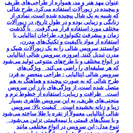
عنوان مهد هنر و مد، همواره از طراحی‌های ظریف
و پیچیده در زیورآلات استفاده می‌کرد. طرح شالی
که شبیه به یک شال پیچیده شده است، نمادی از
زنانگی و زیبایی بوده و در طول تاریخ، در زیورآلات
مختلف مورد استفاده قرار می‌گرفت. با گذشت
زمان و پیشرفت تکنولوژی، طراحان ایتالیایی با
استفاده از مواد باکیفیت و تکنیک‌های مدرن،
توانستند سرویس شالی را به یک زیورآلات شیک و
مدرن تبدیل کنند. امروزه، سرویس شالی ایتالیایی
در انواع مختلف و با طرح‌های متنوعی تولید می‌شود
که هر سلیقه‌ای را راضی می‌کند. ویژگی‌های
سرویس شالی ایتالیایی : طراحی منحصر به فرد:
طرح شالی که به صورت پیچیده و هماهنگ به هم
متصل شده است، از ویژگی‌های بارز این سرویس
است. ظرافت و زیبایی: استفاده از خطوط نرم و
منحنی‌های ظریف، به این سرویس ظاهری بسیار
زیبا و زنانه بخشیده است. کیفیت بالا: سرویس
شالی ایتالیایی معمولاً از نقره یا طلا ساخته می‌شود
و با سنگ‌های قیمتی یا نیمه‌قیمتی تزئین می‌شود.
تنوع مدل: این سرویس در انواع مختلفی مانند