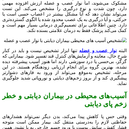
مشکوک می‌شوند، اما نوار عصب و عضله ارزش افزوده مهمی
دارد، چون شدت و نوع درگیری را مشخص می‌کند. این تست
می‌تواند نشان دهد که آیا مشکل بیشتر در اعصاب حسی است یا
حرکتی، و آیا درگیری به یک عصب محدود شده یا الگوی گسترده‌تری
دارد. چنین اطلاعاتی برای تصمیم‌گیری درمانی بسیار مهم است و
کمک می‌کند پزشک فقط به درمان علامتی بسنده نکند.
البته
نوار عصب و عضله
تنها ابزار تشخیص نیست و باید در کنار
شرح حال، معاینه و آزمایش‌های کنترل قند تفسیر شود. بیمارانی که
گزگز، بی‌حسی یا درد سوزشی دارند اما هنوز آسیب پیشرفته دیده
نشده، بهترین گروه برای انجام ارزیابی زودهنگام هستند. در این
مرحله، تشخیص به‌موقع می‌تواند از ورود به فازهای دشوارتر
پیشگیری کند و از بروز زخم‌های دیابتی و نوروپاتی شدید جلوگیری
نماید.
آسیب‌های محیطی در بیماران دیابتی و خطر
زخم پای دیابتی
وقتی حس پا کاهش پیدا می‌کند، بدن دیگر نمی‌تواند هشدارهای
حفاظتی لازم را به‌درستی منتقل کند. بیمار ممکن است متوجه
فشار کفش، سایش پوست یا ورود جسم خارجی به پا نشود. همین