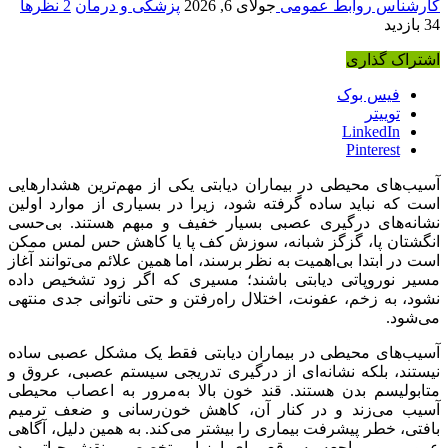
کارشناس روابط عمومی
جولای 6, 2026
پزشکی و درمان
2 نظرها
34 بازدید
اشتراک گذاری
فیس بوک
توییتر
LinkedIn
Pinterest
آسیب‌های محیطی در بیماران دیابتی یکی از مهم‌ترین هشدارهایی
است که نباید ساده گرفته شود، زیرا در بسیاری از موارد اولین
نشانه‌های درگیری عصبی بسیار خفیف و مبهم هستند. بی‌حسی
انگشتان پا، گزگز شبانه، سوزش کف پا یا کاهش حس لمس ممکن
است در ابتدا بی‌اهمیت به نظر برسند، اما همین علائم می‌توانند آغاز
مسیر نوروپاتی دیابتی باشند؛ مسیری که اگر زود تشخیص داده
نشود، به زخم، عفونت، اختلال راه‌رفتن و حتی ناتوانی جدی منتهی
می‌شود.
آسیب‌های محیطی در بیماران دیابتی فقط یک مشکل عصبی ساده
نیستند، بلکه نشانه‌ای از درگیری تدریجی سیستم عصبی، عروق و
متابولیسم بدن هستند. قند خون بالا به‌مرور به اعصاب محیطی
آسیب می‌زند و در کنار آن، کاهش خون‌رسانی و ضعف ترمیم
بافتی، خطر پیشرفت بیماری را بیشتر می‌کند. به همین دلیل، آگاهی
عمومی و مراجعه به‌موقع برای ارزیابی تخصصی، نقش حیاتی در