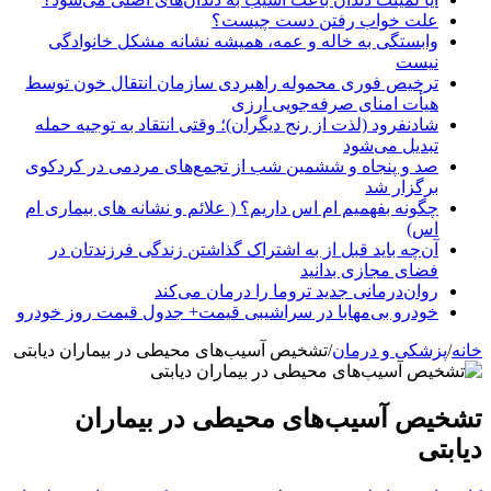
علت خواب رفتن دست چیست؟
وابستگی به خاله و عمه، همیشه نشانه مشکل خانوادگی
نیست
ترخیص فوری محموله راهبردی سازمان انتقال خون توسط
هیأت امنای صرفه‌جویی ارزی
شادنفرود (لذت از رنج دیگران)؛ وقتی انتقاد به توجیه حمله
تبدیل می‌شود
صد و پنجاه‌ و ششمین شب از تجمع‌های مردمی در کردکوی
برگزار شد
چگونه بفهمیم ام اس داریم؟ ( علائم و نشانه های بیماری ام
اس)
آن‌چه باید قبل از به اشتراک گذاشتن زندگی فرزندتان در
فضای مجازی بدانید
روان‌درمانی جدید تروما را درمان می‌کند
خودرو بی‌مهابا در سراشیبی قیمت+ جدول قیمت روز خودرو
خانه
/
پزشکی و درمان
/
تشخیص آسیب‌های محیطی در بیماران دیابتی
تشخیص آسیب‌های محیطی در بیماران
دیابتی