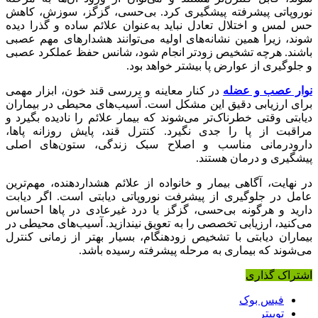
نوروپاتی پیشرفته پیشگیری کرد. بی‌حسی، گزگز، سوزش، کاهش
حس لمس و اختلال تعادل نباید به‌عنوان علائم ساده و گذرا دیده
شوند، زیرا همین نشانه‌های اولیه می‌توانند هشدارهای مهم عصبی
باشند. هرچه تشخیص زودتر انجام شود، شانس حفظ عملکرد عصبی
و جلوگیری از عوارض پا بیشتر خواهد بود.
نوار عصب و عضله
در کنار معاینه و بررسی قند خون، ابزار مهمی
برای ارزیابی دقیق این مشکل است. آسیب‌های محیطی در بیماران
دیابتی وقتی خطرناک‌تر می‌شوند که بیمار علائم را نادیده بگیرد و
مراقبت از پا را جدی نگیرد. کنترل قند، پایش روزانه پاها،
دارودرمانی مناسب و اصلاح سبک زندگی، ستون‌های اصلی
پیشگیری و درمان هستند.
در نهایت، آگاهی بیمار و خانواده از علائم هشداردهنده، مهم‌ترین
عامل در جلوگیری از پیشرفت نوروپاتی دیابتی است. اگر دیابت
دارید و هرگونه بی‌حسی، گزگز یا درد غیرعادی در پاها احساس
می‌کنید، ارزیابی تخصصی را به تعویق نیندازید. آسیب‌های محیطی در
بیماران دیابتی با تشخیص زودهنگام، بسیار بهتر از زمانی کنترل
می‌شوند که بیماری به مرحله پیشرفته رسیده باشد.
اشتراک گذاری
فیس بوک
توییتر