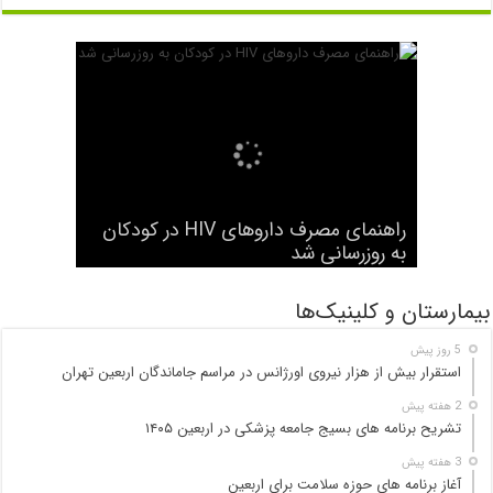
شرح وظایف «رصدخانه ملی غذا و
راهنمای مصرف داروهای HIV در کودکان
نخستین جراحی موفق با دستگاه قلب و
هفتاد و نهمین مجمع جهانی بهداشت آغاز
به کار کرد
به روزرسانی شد
بیماری» اعلام شد
ریه ساخت ترکیه انجام شد
سیگار الکترونیک هم سرطانزا است
بیمارستان و کلینیک‌ها
5 روز پیش
استقرار بیش از هزار نیروی اورژانس در مراسم جاماندگان اربعین تهران
2 هفته پیش
تشریح برنامه های بسیج جامعه پزشکی در اربعین ۱۴۰۵
3 هفته پیش
آغاز برنامه های حوزه سلامت برای اربعین