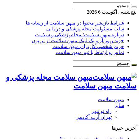
پنج‌شنبه , آگوست 6 2026
شرایط بازنشر محتوا در میهن سلامت از رسانه ها
سلب مسئولیت مجله پزشکی و درمانی
درباره میهن سلامت؛ مجله پزشکی و سلامت
خرید رپورتاژ و بک لینک میهن سلامت از تریبون
حریم شخصی کاربران میهن سلامت
تماس و ارتباط با تیم میهن سلامت
میهن سلامت مجله پزشکی و
سلامت میهن سلامت
میهن سلامت
سایر
راه نو نیوز
تهران آرت آکادمی
آخرین خبرها
علت خواب رفتن دست چیست؟