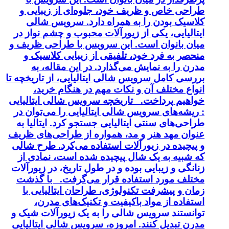
طراحی خاص و ظریف خود، جلوه‌ای از زیبایی و
کلاسیک بودن را به همراه دارد. سرویس شالی
ایتالیایی، یکی از زیورآلات محبوب و چشم نواز در
میان بانوان است. این سرویس با طراحی ظریف و
منحصر به فرد خود، تلفیقی از زیبایی کلاسیک و
مدرن را به نمایش می‌گذارد. در این مقاله، به
بررسی کامل سرویس شالی ایتالیایی، از تاریخچه تا
انواع مختلف آن و نکات مهم در هنگام خرید،
خواهیم پرداخت. تاریخچه سرویس شالی ایتالیایی
: ریشه‌های سرویس شالی ایتالیایی را می‌توان در
طراحی‌های سنتی ایتالیایی جستجو کرد. ایتالیا به
عنوان مهد هنر و مد، همواره از طراحی‌های ظریف
و پیچیده در زیورآلات استفاده می‌کرد. طرح شالی
که شبیه به یک شال پیچیده شده است، نمادی از
زنانگی و زیبایی بوده و در طول تاریخ، در زیورآلات
مختلف مورد استفاده قرار می‌گرفت. با گذشت
زمان و پیشرفت تکنولوژی، طراحان ایتالیایی با
استفاده از مواد باکیفیت و تکنیک‌های مدرن،
توانستند سرویس شالی را به یک زیورآلات شیک و
مدرن تبدیل کنند. امروزه، سرویس شالی ایتالیایی