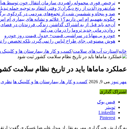
ترخیص فوری محموله راهبردی سازمان انتقال خون توسط هیأ
شادنفرود (لذت از رنج دیگران)؛ وقتی انتقاد به توجیه حمله تبدی
صد و پنجاه‌ و ششمین شب از تجمع‌های مردمی در کردکوی برگ
چگونه بفهمیم ام اس داریم؟ ( علائم و نشانه های بیماری ام اس
آن‌چه باید قبل از به اشتراک گذاشتن زندگی فرزندتان در فضای 
روان‌درمانی جدید تروما را درمان می‌کند
خودرو بی‌مهابا در سراشیبی قیمت+ جدول قیمت روز خودرو
هوش مصنوعی جای طراح لباس را نمی‌گیرد، بلکه تخصص را تق
خانه
/
استارت آپ های سلامت
/
کسب و کار ها، بیمارستان ها و کلینیک ه
عملکرد ماماها باید در تاریخ نظام سلامت کش
مهر نیوز
می 9, 2026
کسب و کار ها، بیمارستان ها و کلینیک ها
نظری ب
اشتراک گذاری
فیس بوک
توییتر
LinkedIn
Pinterest
به گزارش خبرگزاری مهر به نقل از وبدا، علیرضا عسکری گفت: ارتقای