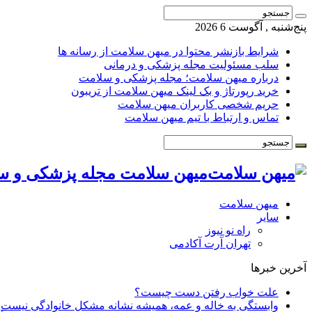
پنج‌شنبه , آگوست 6 2026
شرایط بازنشر محتوا در میهن سلامت از رسانه ها
سلب مسئولیت مجله پزشکی و درمانی
درباره میهن سلامت؛ مجله پزشکی و سلامت
خرید رپورتاژ و بک لینک میهن سلامت از تریبون
حریم شخصی کاربران میهن سلامت
تماس و ارتباط با تیم میهن سلامت
میهن سلامت مجله پزشکی و س
میهن سلامت
سایر
راه نو نیوز
تهران آرت آکادمی
آخرین خبرها
علت خواب رفتن دست چیست؟
وابستگی به خاله و عمه، همیشه نشانه مشکل خانوادگی نیست