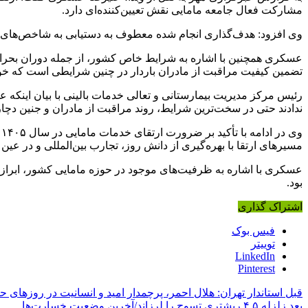
مشارکت فعال جامعه مامایی نقش تعیین‌کننده‌ای دارد.
وی افزود: هدف‌گذاری انجام‌ شده معطوف به دستیابی به شاخص‌های ک
عسکری همچنین با اشاره به شرایط خاص کشور، از جمله دوران بحران 
تضمین کیفیت مراقبت از مادران باردار در چنین شرایطی است که خوشب
رئیس مرکز مدیریت بیمارستانی و تعالی خدمات بالینی با بیان اینکه 
ندادند حتی در سخت‌ترین شرایط، روند مراقبت از مادران و جنین دچ
و
مسیرهای ارتقا با بهره‌گیری از دانش روز، تجارب بین‌المللی و در ع
عسکری با اشاره به ظرفیت‌های موجود در حوزه مامایی کشور، ابراز ام
بود.
اشتراک گذاری
فیس بوک
توییتر
LinkedIn
Pinterest
قبل
استاندار تهران: هلال احمر، پرچمدار امید و انسانیت در روزهای ح
بعد
زلزله ۴.۵ ریشتری تسوج را لرزاند/آخرین وضعیت خسارت‌ها