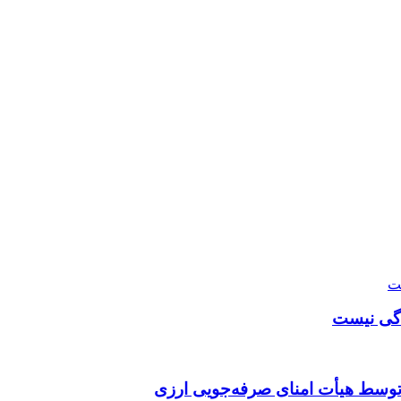
دگی نیست
توسط هیأت امنای صرفه‌جویی ارزی