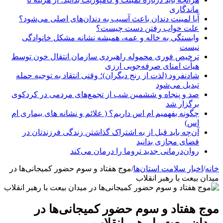
ماندگاری
آیا لمینت دندان باعث آسیب به دندان‌های اصلی می‌شود؟
علت خواب رفتن دست چیست؟
وابستگی به خاله و عمه، همیشه نشانه مشکل خانوادگی
نیست
ترخیص فوری محموله راهبردی سازمان انتقال خون توسط
هیأت امنای صرفه‌جویی ارزی
شادنفرود (لذت از رنج دیگران)؛ وقتی انتقاد به توجیه حمله
تبدیل می‌شود
صد و پنجاه‌ و ششمین شب از تجمع‌های مردمی در کردکوی
برگزار شد
چگونه بفهمیم ام اس داریم؟ ( علائم و نشانه های بیماری ام
اس)
آن‌چه باید قبل از به اشتراک گذاشتن زندگی فرزندتان در
فضای مجازی بدانید
روان‌درمانی جدید تروما را درمان می‌کند
خانه
/
اخبار سلامت استان‌ها
/
موج هفتاد و سوم حضور کمیجانی‌ها در
میدان بیعت با رهبر انقلاب
موج هفتاد و سوم حضور کمیجانی‌ها در
میدان بیعت با رهبر انقلاب