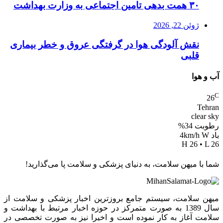
۳۰ همت بدهی تامین اجتماعی به وزارت بهداشت
ژوئن 22, 2026
نقش آلودگی هوا در گرفتگی عروق و خطر بیماری
قلبی
آب و هوا
C
26
Tehran
clear sky
رطوبت 34%
باد 4km/h W
H 26 • L 26
شما با میهن سلامت، به دنیای پزشکی و سلامت پا می‌گذارید!
میهن سلامت، سیستم جامع بروزترین اخبار پزشکی و سلامت از
سال 1389 به صورت متمرکز در حوزه اخبار مرتبط با بهداشت و
سلامت آغاز به کار نموده است و اخیرا نیز به صورت تخصصی در