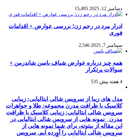
دسامبر 12, 2025
15,495
ادرار مرد در رحم زن؛ بررسی عوارض + اقدامات
فوری
سپتامبر 7, 2025
2,546
همه چیز درباره عوارض شیاف باسن شاندرمن +
سوالات پرتکرار
4 هفته پیش
535
مدل های زیبا از سرویس شالی ایتالیایی: زیبایی
کلاسیک با ظرافت مدرن مجموعه: طلا و جواهرات
سرویس شالی ایتالیایی: زیبایی کلاسیک با ظرافت
مدرن نمونه هایی از سرویس شالی ایتالیایی در
این مقاله از بیتوته، برای شما نمونه هایی از
سرویس شالی ایتالیایی را آورده ایم. سرویس