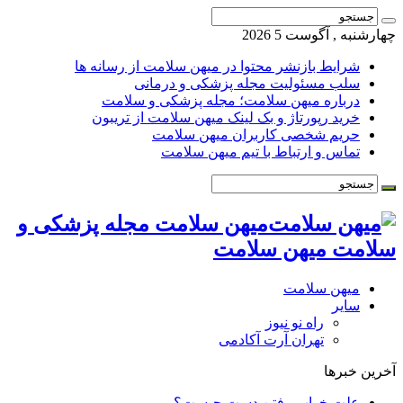
چهارشنبه , آگوست 5 2026
شرایط بازنشر محتوا در میهن سلامت از رسانه ها
سلب مسئولیت مجله پزشکی و درمانی
درباره میهن سلامت؛ مجله پزشکی و سلامت
خرید رپورتاژ و بک لینک میهن سلامت از تریبون
حریم شخصی کاربران میهن سلامت
تماس و ارتباط با تیم میهن سلامت
میهن سلامت مجله پزشکی و
سلامت میهن سلامت
میهن سلامت
سایر
راه نو نیوز
تهران آرت آکادمی
آخرین خبرها
علت خواب رفتن دست چیست؟