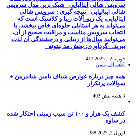
سرویس شالی ایتالیایی شیک ترین مدل سرویس
شالی ایتالیایی نتیجه گیری : سرویس شالی
ایتالیایی، یک زیورآلات زیبا و کلاسیک است که
می‌تواند به هر استایلی جلوه‌ای خاص ببخشد. با
انتخاب سرویس مناسب و مراقبت صحیح از آن،
می‌توانید سال‌ها از زیبایی و درخشندگی آن لذت
ببرید. گردآوری: بخش مد بیتوته
فوریه 22, 2025
412
همه چیز درباره عوارض شیاف باسن شاندرمن +
سوالات پرتکرار
3 هفته پیش
403
کشف یک هزار و ۱۰۰ تن سیب زمینی احتکار شده
در ساوه
آوریل 2, 2025
388