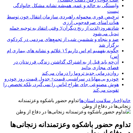
وابستگی به خاله و عمه، همیشه نشانه مشکل خانوادگی
نیست
ترخیص فوری محموله راهبردی سازمان انتقال خون توسط
هیأت امنای صرفه‌جویی ارزی
شادنفرود (لذت از رنج دیگران)؛ وقتی انتقاد به توجیه حمله
تبدیل می‌شود
صد و پنجاه‌ و ششمین شب از تجمع‌های مردمی در کردکوی
برگزار شد
چگونه بفهمیم ام اس داریم؟ ( علائم و نشانه های بیماری ام
اس)
آن‌چه باید قبل از به اشتراک گذاشتن زندگی فرزندتان در
فضای مجازی بدانید
روان‌درمانی جدید تروما را درمان می‌کند
خودرو بی‌مهابا در سراشیبی قیمت+ جدول قیمت روز خودرو
هوش مصنوعی جای طراح لباس را نمی‌گیرد، بلکه تخصص را
تقویت می‌کند
خانه
/
اخبار سلامت استان‌ها
/
تداوم حضور باشکوه وعزتمندانه
زنجانی‌ها در دفاع از وطن
تداوم حضور باشکوه وعزتمندانه زنجانی‌ها
در دفاع از وطن