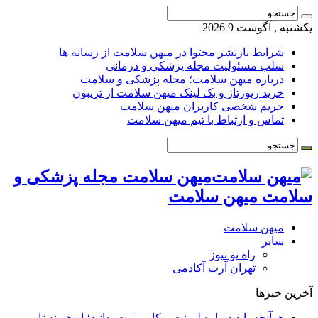
یکشنبه , آگوست 9 2026
شرایط بازنشر محتوا در میهن سلامت از رسانه ها
سلب مسئولیت مجله پزشکی و درمانی
درباره میهن سلامت؛ مجله پزشکی و سلامت
خرید رپورتاژ و بک لینک میهن سلامت از تریبون
حریم شخصی کاربران میهن سلامت
تماس و ارتباط با تیم میهن سلامت
میهن سلامت مجله پزشکی و
سلامت میهن سلامت
میهن سلامت
سایر
راه نو نیوز
تهران آرت آکادمی
آخرین خبرها
هرآنچه باید درباره لمینت و کامپوزیت بدانید؛ از هزینه تا