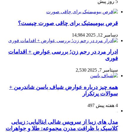
5 روز پیش
قرص بیومیمتیک برای چاقی صورت چیست؟
دسامبر 12, 2025
14,984
ادرار مرد در رحم زن؛ بررسی عوارض + اقدامات
فوری
سپتامبر 7, 2025
2,530
همه چیز درباره عوارض شیاف باسن شاندرمن +
سوالات پرتکرار
4 هفته پیش
497
مدل های زیبا از سرویس شالی ایتالیایی: زیبایی
کلاسیک با ظرافت مدرن مجموعه: طلا و جواهرات